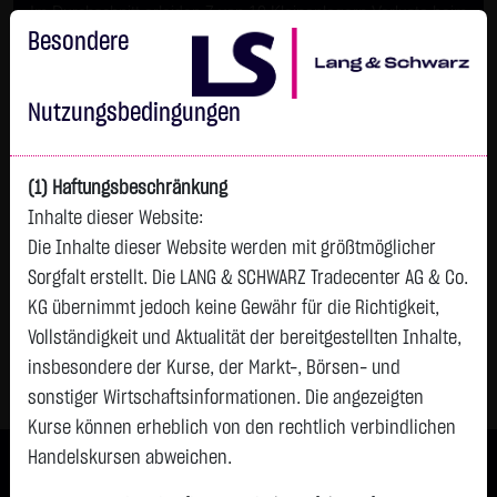
Im Durchschnitt erleiden 7 von 10 Kleinanlegern Verluste beim
Handel mit Turbo-Zertifikaten.
Besondere
Turbo-Zertifikate sind hoch risikoreiche Produkte und nicht für
langfristige Anlagestrategien geeignet.
Nutzungsbedingungen
(1) Haftungsbeschränkung
Inhalte dieser Website:
Die Inhalte dieser Website werden mit größtmöglicher
Sorgfalt erstellt. Die LANG & SCHWARZ Tradecenter AG & Co.
KG übernimmt jedoch keine Gewähr für die Richtigkeit,
Vollständigkeit und Aktualität der bereitgestellten Inhalte,
TRADERS´ Briefing - 05.09.2025
insbesondere der Kurse, der Markt-, Börsen- und
sonstiger Wirtschaftsinformationen. Die angezeigten
Kurse können erheblich von den rechtlich verbindlichen
Handelskursen abweichen.
Impressum
|
Disclaimer
|
Datenschutz