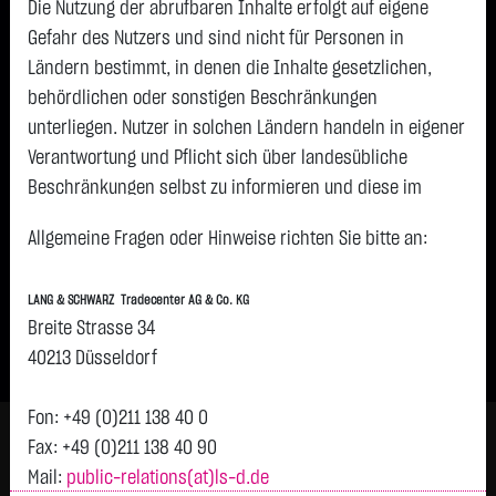
Die Nutzung der abrufbaren Inhalte erfolgt auf eigene
Kontakt
Gefahr des Nutzers und sind nicht für Personen in
Ländern bestimmt, in denen die Inhalte gesetzlichen,
behördlichen oder sonstigen Beschränkungen
Lang & Schwarz TradeCenter AG & Co. KG
unterliegen. Nutzer in solchen Ländern handeln in eigener
Verantwortung und Pflicht sich über landesübliche
Breite Straße 34
Beschränkungen selbst zu informieren und diese im
40213 Düsseldorf
erforderlichen Umfang zu beachten. Namentlich
Tel: +49211 - 13840 – 404
Allgemeine Fragen oder Hinweise richten Sie bitte an:
gekennzeichnete Beiträge geben die Meinung des
Fax: +49211 - 13840 - 90
jeweiligen Autors und nicht immer die Meinung der LANG &
Mail:
public-relations(at)ls-d.de
LANG & SCHWARZ Tradecenter AG & Co. KG
SCHWARZ Tradecenter AG & Co. KG wieder.
Breite Strasse 34
Verfügbarkeit der Website:
40213 Düsseldorf
Die Lang & Schwarz TradeCenter AG & Co. KG wird sich
bemühen, den Dienst möglichst unterbrechungsfrei zum
Fon: +49 (0)211 138 40 0
Abruf anzubieten. Auch bei aller Sorgfalt können aber
Fax: +49 (0)211 138 40 90
Ausfallzeiten nicht ausgeschlossen werden. Die LANG &
Mail:
public-relations(at)ls-d.de