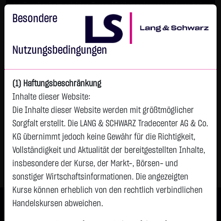
Im Durchschnitt erleiden 7 von 10 Kleinanlegern Verluste beim
Handel mit Turbo-Zertifikaten.
Besondere
Turbo-Zertifikate sind hoch risikoreiche Produkte und nicht für
langfristige Anlagestrategien geeignet.
Nutzungsbedingungen
(1) Haftungsbeschränkung
Inhalte dieser Website:
Die Inhalte dieser Website werden mit größtmöglicher
Sorgfalt erstellt. Die LANG & SCHWARZ Tradecenter AG & Co.
KG übernimmt jedoch keine Gewähr für die Richtigkeit,
Vollständigkeit und Aktualität der bereitgestellten Inhalte,
Ihre Watchlist
insbesondere der Kurse, der Markt-, Börsen- und
sonstiger Wirtschaftsinformationen. Die angezeigten
Kurse können erheblich von den rechtlich verbindlichen
Handelskursen abweichen.
Impressum
|
Disclaimer
|
Datenschutz