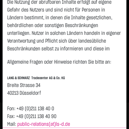
Die Nutzung der abrufbaren Inhalte erfolgt auf eigene
Kontakt
Gefahr des Nutzers und sind nicht für Personen in
Ländern bestimmt, in denen die Inhalte gesetzlichen,
Lang & Schwarz TradeCenter AG & Co. KG
behördlichen oder sonstigen Beschränkungen
unterliegen. Nutzer in solchen Ländern handeln in eigener
Verantwortung und Pflicht sich über landesübliche
Breite Straße 34
Beschränkungen selbst zu informieren und diese im
40213 Düsseldorf
erforderlichen Umfang zu beachten. Namentlich
Tel: +49211 - 13840 – 404
Allgemeine Fragen oder Hinweise richten Sie bitte an:
gekennzeichnete Beiträge geben die Meinung des
Fax: +49211 - 13840 - 90
jeweiligen Autors und nicht immer die Meinung der LANG &
Mail:
public-relations(at)ls-d.de
LANG & SCHWARZ Tradecenter AG & Co. KG
SCHWARZ Tradecenter AG & Co. KG wieder.
Breite Strasse 34
Verfügbarkeit der Website:
40213 Düsseldorf
Die Lang & Schwarz TradeCenter AG & Co. KG wird sich
bemühen, den Dienst möglichst unterbrechungsfrei zum
Fon: +49 (0)211 138 40 0
Abruf anzubieten. Auch bei aller Sorgfalt können aber
Fax: +49 (0)211 138 40 90
Ausfallzeiten nicht ausgeschlossen werden. Die LANG &
Mail:
public-relations(at)ls-d.de