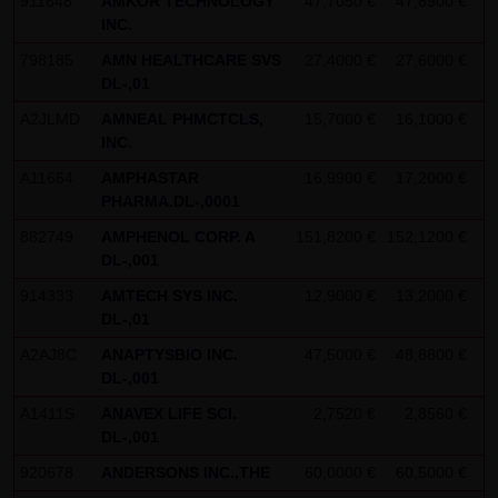
911648
AMKOR TECHNOLOGY
47,7050 €
47,8900 €
+
Kommunikation per E-Mail) Sicherheitslücken aufweisen
INC.
und nicht lückenlos vor dem Zugriff durch Dritte geschützt
798185
AMN HEALTHCARE SVS
27,4000 €
27,6000 €
-
werden kann. Die Verwendung der Kontaktdaten der LANG
DL-,01
& SCHWARZ Tradecenter AG & Co. KG - insbesondere der
A2JLMD
AMNEAL PHMCTCLS,
15,7000 €
16,1000 €
-
Telefon-/Faxnummern und E-Mailadressen - zur
INC.
gewerblichen Werbung ist ausdrücklich nicht erwünscht,
A11664
AMPHASTAR
16,9900 €
17,2000 €
-
es sei denn die LANG & SCHWARZ Tradecenter AG & Co. KG
PHARMA.DL-,0001
hatte zuvor seine schriftliche Einwilligung erteilt oder es
882749
AMPHENOL CORP. A
151,8200 €
152,1200 €
+
besteht bereits ein geschäftlicher Kontakt. Die LANG &
DL-,001
SCHWARZ Tradecenter AG & Co. KG und alle auf dieser
914333
AMTECH SYS INC.
12,9000 €
13,2000 €
-
Website genannten Personen widersprechen hiermit jeder
DL-,01
kommerziellen Verwendung und Weitergabe ihrer Daten.
A2AJ8C
ANAPTYSBIO INC.
47,5000 €
48,8800 €
+
DL-,001
Datenschutzerklärung für die Nutzung von Google
Analytics:
A1411S
ANAVEX LIFE SCI.
2,7520 €
2,8560 €
+
DL-,001
Diese Website benutzt Google Analytics, einen
Webanalysedienst der Google Inc. („Google“). Google
920678
ANDERSONS INC.,THE
60,0000 €
60,5000 €