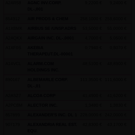
AG & Co. KG haftet für Vorsatz und grobe Fahrlässigkeit
A2AR58
AGNC INV.CORP.
9,2200 €
9,2400 €
-
DL-,001
sowie bei Verletzung einer wesentlichen Vertragspflicht
(Kardinalpflicht). Die LANG & SCHWARZ Tradecenter AG &
854912
AIR PRODS & CHEM
258,1000 €
258,6000 €
+
Co. KG haftet unter Begrenzung auf Ersatz des bei
A1XBMK
AIRBUS SE /UNSP.ADRS
53,5000 €
55,0000 €
+
Vertragsschluss vorhersehbaren vertragstypischen
A2AQKX
AIRGAIN INC. DL-,0001
4,7000 €
5,0500 €
-
Schadens für solche Schäden, die auf einer leicht
A1XF0S
AKEBIA
0,7940 €
0,8070 €
-
fahrlässigen Verletzung von Kardinalpflichten durch ihn
THERAPEUT.DL-00001
oder eines seiner gesetzlichen Vertreter oder
A14VCL
ALARM.COM
48,5100 €
48,8900 €
-
Erfüllungsgehilfen beruhen. Bei leicht fahrlässiger
HOLDINGS INC.
Verletzung von Nebenpflichten, die keine
890167
ALBEMARLE CORP.
111,3500 €
111,6000 €
+
Kardinalpflichten sind, haftet die LANG & SCHWARZ
DL-,01
Tradecenter AG & Co. KG nicht. Die Haftung für Schäden,
A2ASZ7
ALCOA CORP
41,4900 €
41,6200 €
+
die in den Schutzbereich einer von der LANG & SCHWARZ
A2PCBM
ALECTOR INC.
1,3480 €
1,3830 €
+
Tradecenter AG & Co. KG gegebenen Garantie oder
857899
ALEXANDER'S INC. DL 1
228,0000 €
242,0000 €
-
Zusicherung fallen, sowie die Haftung für Ansprüche
aufgrund des Produkthaftungsgesetzes und Schäden aus
907179
ALEXANDRIA REAL EST.
42,8300 €
43,1700 €
-
EQU.
der Verletzung des Lebens, des Körpers oder der