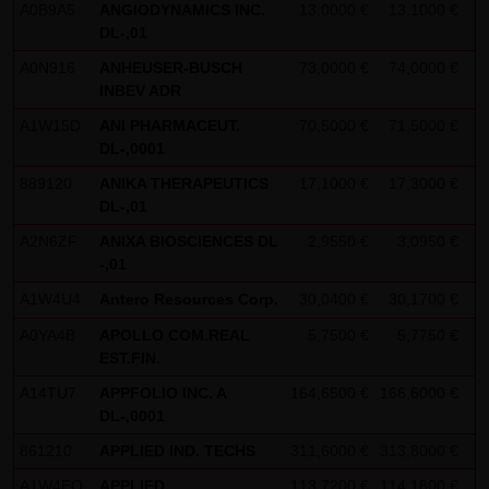
Analytics verwendet sog. „Cookies“, Textdateien, die auf
A0B9A5
ANGIODYNAMICS INC.
13,0000 €
13,1000 €
+
Ihrem Computer gespeichert werden und die eine Analyse
DL-,01
der Benutzung der Website durch Sie ermöglichen. Die
A0N916
ANHEUSER-BUSCH
73,0000 €
74,0000 €
-
INBEV ADR
durch den Cookie erzeugten Informationen über Ihre
Benutzung dieser Website werden in der Regel an einen
A1W15D
ANI PHARMACEUT.
70,5000 €
71,5000 €
+
DL-,0001
Server von Google in den USA übertragen und dort
gespeichert.
889120
ANIKA THERAPEUTICS
17,1000 €
17,3000 €
+
DL-,01
Im Falle der Aktivierung der IP-Anonymisierung auf dieser
A2N6ZF
ANIXA BIOSCIENCES DL
2,9550 €
3,0950 €
+
Webseite, wird Ihre IP-Adresse von Google jedoch
-,01
innerhalb von Mitgliedstaaten der Europäischen Union
A1W4U4
Antero Resources Corp.
30,0400 €
30,1700 €
+
oder in anderen Vertragsstaaten des Abkommens über
A0YA4B
APOLLO COM.REAL
5,7500 €
5,7750 €
+
den Europäischen Wirtschaftsraum zuvor gekürzt. Nur in
EST.FIN.
Ausnahmefällen wird die volle IP-Adresse an einen Server
A14TU7
APPFOLIO INC. A
164,6500 €
166,6000 €
-
von Google in den USA übertragen und dort gekürzt. Im
DL-,0001
Auftrag des Betreibers dieser Website wird Google diese
861210
APPLIED IND. TECHS
311,6000 €
313,8000 €
+
Informationen benutzen, um Ihre Nutzung der Website
A1W4EQ
APPLIED
113,7200 €
114,1800 €
+