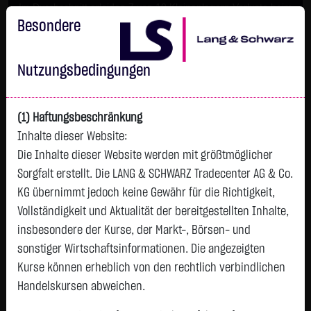
Im Durchschnitt erleiden 7 von 10 Kleinanlegern Verluste beim
Handel mit Turbo-Zertifikaten.
Besondere
Turbo-Zertifikate sind hoch risikoreiche Produkte und nicht für
langfristige Anlagestrategien geeignet.
Nutzungsbedingungen
(1) Haftungsbeschränkung
Inhalte dieser Website:
Die Inhalte dieser Website werden mit größtmöglicher
Sorgfalt erstellt. Die LANG & SCHWARZ Tradecenter AG & Co.
KG übernimmt jedoch keine Gewähr für die Richtigkeit,
Vollständigkeit und Aktualität der bereitgestellten Inhalte,
LS Realtime-Indikation Amerika
insbesondere der Kurse, der Markt-, Börsen- und
sonstiger Wirtschaftsinformationen. Die angezeigten
Amerika
Dow Jones 30
NASDAQ
Kurse können erheblich von den rechtlich verbindlichen
Handelskursen abweichen.
1
2
3
4
5
…
12
>