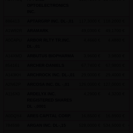
auszuwerten, um Reports über die Websiteaktivitäten
OPTOELECTRONICS
zusammenzustellen und um weitere mit der
INC.
Websitenutzung und der Internetnutzung verbundene
886413
APTARGRP INC. DL-,01
117,3000 €
118,2000 €
-
Dienstleistungen gegenüber dem Websitebetreiber zu
A1W92R
ARAMARK
49,0300 €
49,1700 €
+
erbringenDie im Rahmen von Google Analytics von Ihrem
A0CAPU
ARBOR RLTY TR.INC.
4,4660 €
4,4880 €
-
Browser übermittelte IP-Adresse wird nicht mit anderen
DL-,01
Daten von Google zusammengeführt.
A14XMD
ARBUTUS BIOPHARMA
3,9600 €
3,9800 €
+
Sie können die Speicherung der Cookies durch eine
854161
ARCHER-DANIELS
67,7400 €
67,9800 €
+
entsprechende Einstellung Ihrer Browser-Software
A143KH
ARCHROCK INC. DL-,01
29,0000 €
29,4000 €
-
verhindern; wir weisen Sie jedoch darauf hin, dass Sie in
A2N62P
ARCOSA INC. DL -,01
126,0000 €
127,0000 €
-
diesem Fall gegebenenfalls nicht sämtliche Funktionen
dieser Website vollumfänglich werden nutzen können. Sie
A116X0
ARDELYX INC.
4,2900 €
4,3200 €
+
REGISTERED SHARES
können darüber hinaus die Erfassung der durch das
DL -,0001
Cookie erzeugten und auf Ihre Nutzung der Website
A0DQY4
ARES CAPITAL CORP.
16,8500 €
16,8900 €
+
bezogenen Daten (inkl. Ihrer IP-Adresse) an Google sowie
784598
ARGAN INC. DL-,15
528,0000 €
534,5000 €
+1
die Verarbeitung dieser Daten durch Google verhindern,