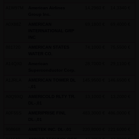
Zwecken ausgewertet. Soweit auf der Website
A1W97M
American Airlines
14,2960 €
14,3340 €
-
personenbezogene Daten (beispielsweise Name, Anschrift
Group Inc.
oder E-Mailadressen) erhoben werden, erfolgt dies,
A0X88Z
AMERICAN
69,1800 €
69,4000 €
-
INTERNATIONAL GRP
soweit möglich, stets auf freiwilliger Basis. Eine
INC
Weitergabe an Dritte, zu kommerziellen oder
881720
AMERICAN STATES
74,1000 €
75,5500 €
-
nichtkommerziellen Zwecken, findet nicht statt. Des
WATER CO.
Weiteren können Daten auf dem Computer der
A14QX0
American
28,7000 €
29,1100 €
+
Websitenutzer gespeichert werden. Diese Daten nennt
Superconductor Corp.
man "Cookie", die dazu dienen, das Zugriffsverhalten der
A1JRLA
AMERICAN TOWER DL
145,9500 €
146,6500 €
+
Nutzer zu vereinfachen. Der Nutzer hat jedoch die
-,01
Möglichkeit, diese Funktion innerhalb des jeweiligen
A0Q9XQ
AMERICOLD RLTY TR.
13,1000 €
13,2000 €
+
Webbrowsers zu deaktivieren. In diesem Fall kann es
DL-,01
jedoch zu Einschränkungen der Bedienbarkeit unserer
A0F55S
AMERIPRISE FINL
483,3000 €
486,0000 €
-
Website kommen. Die LANG & SCHWARZ Tradecenter AG &
DL-,01
Co. KG weist ausdrücklich darauf hin, dass die
908668
AMETEK INC. DL-,01
220,8000 €
221,6000 €
+
Datenübertragung im Internet (z.B. bei der