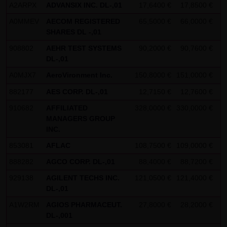
dieser externen Links ist für die LANG & SCHWARZ
A2ARPX
ADVANSIX INC. DL-,01
17,6400 €
17,8500 €
+
Tradecenter AG & Co. KG ohne konkrete Hinweise auf
A0MMEV
AECOM REGISTERED
65,5000 €
66,0000 €
+
Rechtsverstöße nicht zumutbar. Bei Kenntnis von
SHARES DL -,01
Rechtsverstößen werden jedoch derartige externe Links
908802
AEHR TEST SYSTEMS
90,2000 €
90,7600 €
+
unverzüglich gelöscht.
DL-,01
A0MJX7
AeroVironment Inc.
150,8000 €
151,0000 €
+
Kein Vertragsverhältnis:
882177
AES CORP. DL-,01
12,7150 €
12,7600 €
+
Mit der Nutzung der Website der LANG & SCHWARZ
Tradecenter AG & Co. KG kommt keinerlei
910682
AFFILIATED
328,0000 €
330,0000 €
+
MANAGERS GROUP
Vertragsverhältnis zwischen dem Nutzer und der LANG &
INC.
SCHWARZ Tradecenter AG & Co. KG zustande. Insofern
853081
AFLAC
108,7500 €
109,0000 €
+
ergeben sich auch keinerlei vertragliche oder
888282
AGCO CORP. DL-,01
88,4000 €
88,7200 €
-
quasivertragliche Ansprüche gegen die LANG & SCHWARZ
Tradecenter AG & Co. KG. Für den Fall, dass die Nutzung
929138
AGILENT TECHS INC.
121,0500 €
121,4000 €
+
DL-,01
der Website doch zu einem Vertragsverhältnis führen
sollte, gilt rein vorsorglich nachfolgende
A1W2RM
AGIOS PHARMACEUT.
27,8000 €
28,2000 €
+
DL-,001
Haftungsbeschränkung: Die LANG & SCHWARZ Tradecenter