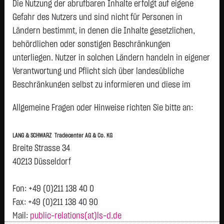
Die Nutzung der abrufbaren Inhalte erfolgt auf eigene
Gefahr des Nutzers und sind nicht für Personen in
WKN
Name
Geld
Brief
Ländern bestimmt, in denen die Inhalte gesetzlichen,
907912
8X8 DL-,001
1,8700 €
1,8900 €
-
behördlichen oder sonstigen Beschränkungen
A1XEYC
A10 NETWORKS INC.
24,8200 €
25,0600 €
-
unterliegen. Nutzer in solchen Ländern handeln in eigener
862821
AAR CORP. DL 1
131,6000 €
133,7000 €
+
Verantwortung und Pflicht sich über landesübliche
675089
ABB LTD ADR/1 SF 2,50
86,0000 €
92,0000 €
+
Beschränkungen selbst zu informieren und diese im
903016
ABERCROMBIE
95,6000 €
95,8000 €
-
erforderlichen Umfang zu beachten. Namentlich
Allgemeine Fragen oder Hinweise richten Sie bitte an:
gekennzeichnete Beiträge geben die Meinung des
164631
ACACIA RESEARCH
3,9200 €
4,0400 €
+
CORP.
jeweiligen Autors und nicht immer die Meinung der LANG &
LANG & SCHWARZ Tradecenter AG & Co. KG
SCHWARZ Tradecenter AG & Co. KG wieder.
A1JNMF
ACADIA HEALTHCARE
27,2000 €
27,6000 €
-
Breite Strasse 34
DL-,01
Verfügbarkeit der Website:
40213 Düsseldorf
603035
ACADIA PHARMACEUT.
24,5400 €
24,6900 €
-
Die Lang & Schwarz TradeCenter AG & Co. KG wird sich
DL-,01
bemühen, den Dienst möglichst unterbrechungsfrei zum
Fon: +49 (0)211 138 40 0
A0MKWM
ACCURAY INC. DL -,001
0,2350 €
0,2560 €
+
Abruf anzubieten. Auch bei aller Sorgfalt können aber
Fax: +49 (0)211 138 40 90
A0MXU1
ACI WORLDWIDE
47,0000 €
47,2000 €
-
Ausfallzeiten nicht ausgeschlossen werden. Die LANG &
Mail:
public-relations(at)ls-d.de
INC.DL-,005