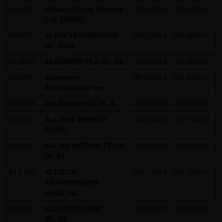
A117ME
Alibaba Group Holding
109,6000 €
109,8000 €
-
Gesundheit bleibt hiervon unberührt.
Ltd. (ADRs)
(2) Urheberrecht
590375
ALIGN TECHNOLOGY
149,0500 €
149,8500 €
-
Die auf dieser Website veröffentlichten Inhalte und Werke
DL-,0001
sind urheberrechtlich geschützt. Jede vom deutschen
A1JKVH
ALKERMES PLC DL-,01
42,1600 €
42,4500 €
-
Urheberrecht nicht zugelassene Verwertung bedarf der
931083
Allegheny
187,6500 €
191,8000 €
+1
vorherigen schriftlichen Zustimmung des jeweiligen
Technologies Inc.
Autors oder Urhebers. Dies gilt insbesondere für
A1W869
ALLEGION PLC DL 1
146,3000 €
146,9500 €
+
Vervielfältigung, Bearbeitung, Übersetzung,
855870
ALLIANT ENERGY
60,4900 €
60,7600 €
-
Einspeicherung, Verarbeitung bzw. Wiedergabe von
CORP.
Inhalten in Datenbanken oder anderen elektronischen
157493
ALLIED MOTION TECHS
93,5000 €
97,0000 €
+1
Medien und Systemen. Inhalte und Beiträge Dritter sind
DL-01
dabei als solche gekennzeichnet. Die unerlaubte
A1JGSV
ALLISON
103,2000 €
103,7000 €
+
Vervielfältigung oder Weitergabe einzelner Inhalte oder
TRANSMISSION
kompletter Seiten ist nicht gestattet und strafbar.
HLDG.INC.
Lediglich die Herstellung von Kopien und Downloads für
886429
ALLSTATE CORP.
232,8000 €
233,8000 €
+
den persönlichen, privaten und nicht kommerziellen
DL-,01