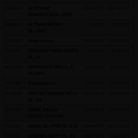
Gebrauch ist erlaubt; wobei es dem Benutzer der Webseite
A0CBCK
ALNYLAM
196,0500 €
196,7000 €
-
obliegt dafür zu Sorge zu tragen, dass die Informationen
PHARMACE.DL-,0001
und Inhalte die er auf seine Systeme herunterlädt auf
A2N5Z6
ALTIMMUNE INC.
2,5600 €
2,5800 €
-
Viren und sonstige zerstörerische Eigenschaften hin
DL-,0001
überprüft werden. Links zur Website der LANG & SCHWARZ
200417
Altria Group
59,1400 €
59,2400 €
-
Tradecenter AG & Co. KG sind jederzeit willkommen und
918692
AM.AXLE + MFG HLDGS
5,1500 €
5,2000 €
bedürfen keiner Zustimmung durch die LANG & SCHWARZ
DL-01
Tradecenter AG & Co. KG. Die Darstellung dieser Website in
A1C2FD
AMARESCO INC.CL.A
23,0000 €
23,1000 €
+
fremden Frames ist nur mit Erlaubnis zulässig.
DL-0001
A1J58B
Ambarella Inc.
73,3400 €
74,0400 €
+
(3) Datenschutz
A1JBRG
AMC NETWORKS INC.A
10,7000 €
10,8000 €
+
Durch den Besuch der Website der LANG & SCHWARZ
DL-,01
Tradecenter AG & Co. KG können Informationen über den
897113
AMER. EAGLE
15,5450 €
15,5850 €
+
Zugriff (Datum, Uhrzeit, betrachtete Seite u.a.) auf dem
OUTFITTERS INC.
Server gespeichert werden. Diese Daten gehören nicht zu
850222
AMER. EL. PWR DL 6,50
108,8400 €
109,1000 €
-
den personenbezogenen Daten, sondern sind
anonymisiert. Sie werden ausschließlich zu statistischen
911535
AMEREN CORP. DL-,01
93,5800 €
94,0400 €
-