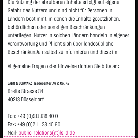
NA O.N.
Die Nutzung der abrufbaren Inhalte erfolgt auf eigene
HENKEL KGAA
79,9800 €
- €
0,00 %
12:58:19
Gefahr des Nutzers und sind nicht für Personen in
P
VZO O.N.
Ländern bestimmt, in denen die Inhalte gesetzlichen,
DEUTSCHE
274,2500 €
- €
0,00 %
12:58:19
behördlichen oder sonstigen Beschränkungen
P
BOERSE NA
unterliegen. Nutzer in solchen Ländern handeln in eigener
O.N.
Verantwortung und Pflicht sich über landesübliche
ADIDAS AG
164,2750 €
- €
0,00 %
12:59:05
P
Beschränkungen selbst zu informieren und diese im
DAIMLER
46,5600 €
- €
0,00 %
12:55:18
P
erforderlichen Umfang zu beachten. Namentlich
TRUCK HLDG
Allgemeine Fragen oder Hinweise richten Sie bitte an:
gekennzeichnete Beiträge geben die Meinung des
JGE NA
jeweiligen Autors und nicht immer die Meinung der LANG &
RWE AG ST
56,2900 €
- €
0,00 %
12:58:19
P
LANG & SCHWARZ Tradecenter AG & Co. KG
SCHWARZ Tradecenter AG & Co. KG wieder.
O.N.
Breite Strasse 34
VONOVIA SE
21,0650 €
- €
0,00 %
12:58:19
Verfügbarkeit der Website:
40213 Düsseldorf
P
Die Lang & Schwarz TradeCenter AG & Co. KG wird sich
BAY.MOTOREN
59,8400 €
- €
0,00 %
12:58:19
P
WERKE AG ST
bemühen, den Dienst möglichst unterbrechungsfrei zum
Fon: +49 (0)211 138 40 0
Abruf anzubieten. Auch bei aller Sorgfalt können aber
Fax: +49 (0)211 138 40 90
FRESENIUS SE
47,1000 €
- €
0,00 %
12:58:19
P
& CO KGAA
Ausfallzeiten nicht ausgeschlossen werden. Die LANG &
Mail:
public-relations(at)ls-d.de