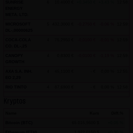
Analytics verwendet sog. „Cookies“, Textdateien, die auf
SUNRISE
6
10,4000 €
+0,3450 €
+3,43 %
12:58:5
ENERGY
Ihrem Computer gespeichert werden und die eine Analyse
META. LTD.
der Benutzung der Website durch Sie ermöglichen. Die
MICROSOFT
5
432,3000 €
-0,2750 €
-0,06 %
12:59:3
durch den Cookie erzeugten Informationen über Ihre
DL-,00000625
Benutzung dieser Website werden in der Regel an einen
COCA-COLA
4
75,2950 €
-0,0100 €
-0,01 %
12:59:3
Server von Google in den USA übertragen und dort
CO. DL-,25
gespeichert.
CANOPY
4
0,8300 €
-0,0100 €
-1,19 %
12:59:4
Im Falle der Aktivierung der IP-Anonymisierung auf dieser
GROWTH
Webseite, wird Ihre IP-Adresse von Google jedoch
AXA S.A. INH.
4
45,1100 €
- €
0,00 %
12:55:1
EO 2,29
innerhalb von Mitgliedstaaten der Europäischen Union
oder in anderen Vertragsstaaten des Abkommens über
RIO TINTO
4
87,6900 €
- €
0,00 %
12:58:1
den Europäischen Wirtschaftsraum zuvor gekürzt. Nur in
Kryptos
Ausnahmefällen wird die volle IP-Adresse an einen Server
von Google in den USA übertragen und dort gekürzt. Im
Name
Kurs
Diff.%
Auftrag des Betreibers dieser Website wird Google diese
Bitcoin (BTC)
65.015,9600 $
+0,05 %
Informationen benutzen, um Ihre Nutzung der Website
Ethereum (ETH)
1.922,0150 $
+0,30 %