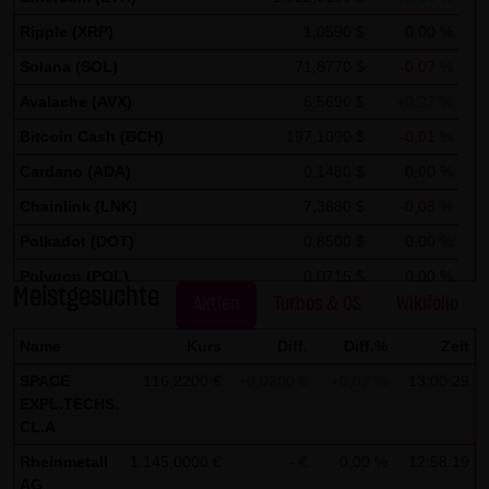
auszuwerten, um Reports über die Websiteaktivitäten
Ripple (XRP)
1,0590 $
0,00 %
zusammenzustellen und um weitere mit der
Websitenutzung und der Internetnutzung verbundene
Solana (SOL)
71,8770 $
-0,07 %
Dienstleistungen gegenüber dem Websitebetreiber zu
Avalache (AVX)
6,5690 $
+0,27 %
erbringenDie im Rahmen von Google Analytics von Ihrem
Bitcoin Cash (BCH)
197,1090 $
-0,01 %
Browser übermittelte IP-Adresse wird nicht mit anderen
Cardano (ADA)
0,1480 $
0,00 %
Daten von Google zusammengeführt.
Chainlink (LNK)
7,3680 $
-0,08 %
Sie können die Speicherung der Cookies durch eine
Polkadot (DOT)
0,8500 $
0,00 %
entsprechende Einstellung Ihrer Browser-Software
Polygon (POL)
0,0715 $
0,00 %
verhindern; wir weisen Sie jedoch darauf hin, dass Sie in
Meistgesuchte
Aktien
Turbos & OS
Wikifolio
Stellar Lumen (XLM)
0,1750 $
0,00 %
diesem Fall gegebenenfalls nicht sämtliche Funktionen
dieser Website vollumfänglich werden nutzen können. Sie
Name
Kurs
Diff.
Diff.%
Zeit
können darüber hinaus die Erfassung der durch das
SPACE
116,2200 €
+0,0200 €
+0,02 %
13:00:29
Cookie erzeugten und auf Ihre Nutzung der Website
EXPL.TECHS.
CL.A
bezogenen Daten (inkl. Ihrer IP-Adresse) an Google sowie
Rheinmetall
1.145,0000 €
- €
0,00 %
12:58:19
die Verarbeitung dieser Daten durch Google verhindern,
AG