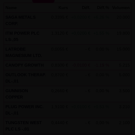
Gebrauch ist erlaubt; wobei es dem Benutzer der Webseite
Name
Kurs
Diff.
Diff.%
Volumen
obliegt dafür zu Sorge zu tragen, dass die Informationen
SAGA METALS
0,3395 €
+0,0200 €
+6,26 %
20.000
1
und Inhalte die er auf seine Systeme herunterlädt auf
CORP.
Viren und sonstige zerstörerische Eigenschaften hin
ITM POWER PLC
1,3120 €
+0,0200 €
+1,55 %
19.800
1
überprüft werden. Links zur Website der LANG & SCHWARZ
LS-,05
Tradecenter AG & Co. KG sind jederzeit willkommen und
LATROBE
0,0055 €
- €
0,00 %
15.000
1
bedürfen keiner Zustimmung durch die LANG & SCHWARZ
MAGNESIUM LTD.
Tradecenter AG & Co. KG. Die Darstellung dieser Website in
CANOPY GROWTH
0,8300 €
-0,0100 €
-1,19 %
5.215
1
fremden Frames ist nur mit Erlaubnis zulässig.
OUTLOOK THERAP.
0,8700 €
- €
0,00 %
5.000
1
DL-,01
(3) Datenschutz
GUNNISON
0,2660 €
- €
0,00 %
3.500
1
Durch den Besuch der Website der LANG & SCHWARZ
COPPER
Tradecenter AG & Co. KG können Informationen über den
PLUG POWER INC.
1,9100 €
+0,0100 €
+0,53 %
3.210
1
Zugriff (Datum, Uhrzeit, betrachtete Seite u.a.) auf dem
DL-,01
Server gespeichert werden. Diese Daten gehören nicht zu
TUNGSTEN WEST
0,4440 €
- €
0,00 %
2.100
1
den personenbezogenen Daten, sondern sind
PLC LS -,01
anonymisiert. Sie werden ausschließlich zu statistischen