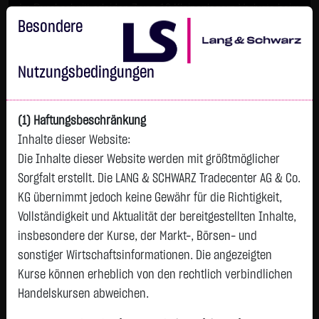
Im Durchschnitt erleiden 7 von 10 Kleinanlegern Verluste beim
Handel mit Turbo-Zertifikaten.
Besondere
Turbo-Zertifikate sind hoch risikoreiche Produkte und nicht für
langfristige Anlagestrategien geeignet.
Nutzungsbedingungen
(1) Haftungsbeschränkung
Inhalte dieser Website:
Die Inhalte dieser Website werden mit größtmöglicher
Sorgfalt erstellt. Die LANG & SCHWARZ Tradecenter AG & Co.
KG übernimmt jedoch keine Gewähr für die Richtigkeit,
Vollständigkeit und Aktualität der bereitgestellten Inhalte,
Tops & Flops
insbesondere der Kurse, der Markt-, Börsen- und
DAX
Europa
USA
Deutschland
Asien
sonstiger Wirtschaftsinformationen. Die angezeigten
Kurse können erheblich von den rechtlich verbindlichen
Name
Kurs
Diff.
Diff.%
Zeit
Handelskursen abweichen.
BRENNTAG SE
64,1100 €
- €
0,00 %
12:55:18