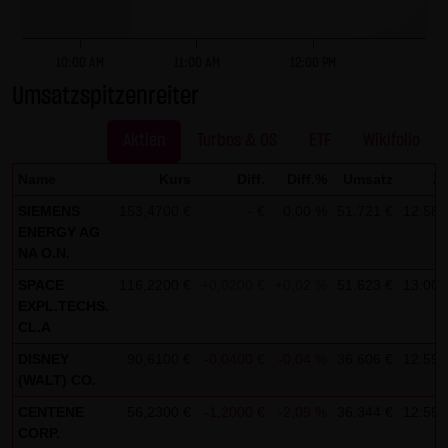
dieser externen Links ist für die LANG & SCHWARZ
Tradecenter AG & Co. KG ohne konkrete Hinweise auf
Rechtsverstöße nicht zumutbar. Bei Kenntnis von
10:00 AM
11:00 AM
12:00 PM
Rechtsverstößen werden jedoch derartige externe Links
Umsatzspitzenreiter
unverzüglich gelöscht.
Aktien
Turbos & OS
ETF
Wikifolio
Kein Vertragsverhältnis:
Name
Kurs
Diff.
Diff.%
Umsatz
Ze
Mit der Nutzung der Website der LANG & SCHWARZ
SIEMENS
153,4700 €
- €
0,00 %
51.721 €
12:58:
Tradecenter AG & Co. KG kommt keinerlei
ENERGY AG
Vertragsverhältnis zwischen dem Nutzer und der LANG &
NA O.N.
SCHWARZ Tradecenter AG & Co. KG zustande. Insofern
SPACE
116,2200 €
+0,0200 €
+0,02 %
51.623 €
13:00:
ergeben sich auch keinerlei vertragliche oder
EXPL.TECHS.
quasivertragliche Ansprüche gegen die LANG & SCHWARZ
CL.A
Tradecenter AG & Co. KG. Für den Fall, dass die Nutzung
DISNEY
90,6100 €
-0,0400 €
-0,04 %
36.606 €
12:59:
der Website doch zu einem Vertragsverhältnis führen
(WALT) CO.
sollte, gilt rein vorsorglich nachfolgende
CENTENE
56,2300 €
-1,2000 €
-2,09 %
36.344 €
12:59:
Haftungsbeschränkung: Die LANG & SCHWARZ Tradecenter
CORP.