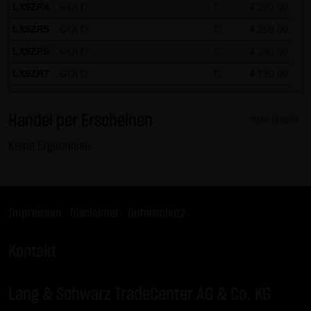
LX9ZR4
GOLD
C
4.270,00
LX9ZR5
GOLD
C
4.250,00
LX9ZR6
GOLD
C
4.230,00
LX9ZR7
GOLD
C
4.190,00
LX9ZR8
SILBER
C
62,50
Handel per Erscheinen
LX9ZR9
SILBER
C
61,50
mehr Details
LX9ZRP
DAX
C
26.125,00
Keine Ergebnisse
LX9ZRQ
DAX
C
24.675,00
LX9ZRR
DAX
C
26.100,00
LX9ZRS
DAX
C
25.525,00
Impressum
|
Disclaimer
|
Datenschutz
LX9ZRT
DAX
C
25.575,00
Kontakt
LX9ZRU
DAX
C
26.175,00
LX9ZRV
DAX
C
25.550,00
Lang & Schwarz TradeCenter AG & Co. KG
LX9ZRW
DAX
C
26.150,00