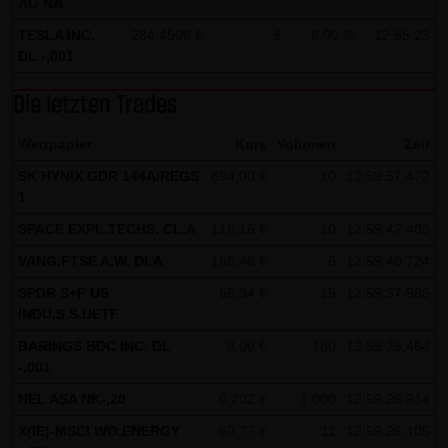
AG NA
Besucher identifizieren können. In den Cookies dieser
TESLA INC.
284,4500 €
- €
0,00 %
12:55:23
Seite werden folgende Informationen gespeichert:
DL -,001
- Ein Hinweis, ob der Besucher bereits unseren
Die letzten Trades
Besonderen Nutzungsbedingungen zugestimmt hat
- Alle Informationen zu der Watchlist des Besuchers
Wertpapier
Kurs
Volumen
Zeit
SK HYNIX GDR 144A/REGS
894,00 €
10
12:59:57.472
1
SPACE EXPL.TECHS. CL.A
116,16 €
10
12:59:42.403
VANG.FTSE A.W. DLA
168,40 €
6
12:59:40.724
SPDR S+P US
69,34 €
15
12:59:37.586
INDU.S.S.UETF
BARINGS BDC INC. DL
8,00 €
180
12:59:29.464
-,001
NEL ASA NK-,20
0,202 €
1.000
12:59:26.914
X(IE)-MSCI WO.ENERGY
60,77 €
11
12:59:26.105