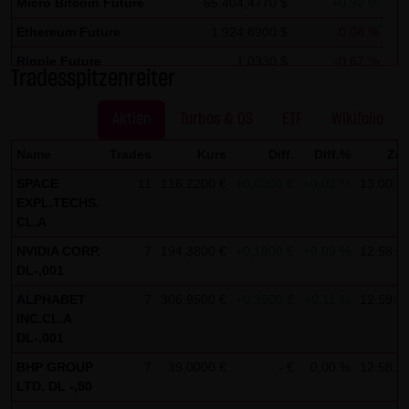
Kommunikation per E-Mail) Sicherheitslücken aufweisen
Micro Bitcoin Future
65.404,4770 $
+0,92 %
und nicht lückenlos vor dem Zugriff durch Dritte geschützt
Ethereum Future
1.924,8900 $
-0,08 %
werden kann. Die Verwendung der Kontaktdaten der LANG
Ripple Future
1,0330 $
-0,67 %
Tradesspitzenreiter
& SCHWARZ Tradecenter AG & Co. KG - insbesondere der
Solana Future
73,6470 $
+0,28 %
Telefon-/Faxnummern und E-Mailadressen - zur
Aktien
Turbos & OS
ETF
Wikifolio
gewerblichen Werbung ist ausdrücklich nicht erwünscht,
es sei denn die LANG & SCHWARZ Tradecenter AG & Co. KG
Name
Trades
Kurs
Diff.
Diff.%
Zei
hatte zuvor seine schriftliche Einwilligung erteilt oder es
SPACE
11
116,2200 €
+0,0200 €
+0,02 %
13:00:2
besteht bereits ein geschäftlicher Kontakt. Die LANG &
EXPL.TECHS.
CL.A
SCHWARZ Tradecenter AG & Co. KG und alle auf dieser
Website genannten Personen widersprechen hiermit jeder
NVIDIA CORP.
7
194,3800 €
+0,1800 €
+0,09 %
12:58:0
DL-,001
kommerziellen Verwendung und Weitergabe ihrer Daten.
ALPHABET
7
306,9500 €
+0,3500 €
+0,11 %
12:59:3
Datenschutzerklärung für die Nutzung von Google
INC.CL.A
Analytics:
DL-,001
Diese Website benutzt Google Analytics, einen
BHP GROUP
7
39,0000 €
- €
0,00 %
12:58:2
LTD. DL -,50
Webanalysedienst der Google Inc. („Google“). Google