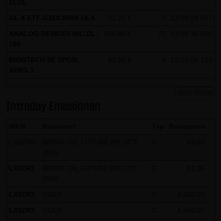
1CDL
GL X ETF-GXDCRSDI DLA
22,22 €
2
12:59:24.587
ANALOG DEVICES INC.DL-
335,85 €
70
12:59:16.016
166
BIONTECH SE SPON.
80,95 €
5
12:58:06.133
ADRS 1
mehr Trades
Intraday Emissionen
WKN
Basiswert
Typ
Basispreis
LX9ZR0
BRENT-OIL FUTURE IPE OCT
C
83,00
2026
LX9ZR1
BRENT-OIL FUTURE IPE OCT
C
81,00
2026
LX9ZR2
GOLD
C
4.210,00
LX9ZR3
GOLD
C
4.240,00