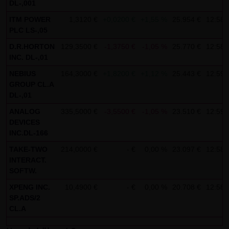
DL-,001
AG & Co. KG haftet für Vorsatz und grobe Fahrlässigkeit
sowie bei Verletzung einer wesentlichen Vertragspflicht
ITM POWER
1,3120 €
+0,0200 €
+1,55 %
25.954 €
12:58:
PLC LS-,05
(Kardinalpflicht). Die LANG & SCHWARZ Tradecenter AG &
Co. KG haftet unter Begrenzung auf Ersatz des bei
D.R.HORTON
129,3500 €
-1,3750 €
-1,05 %
25.770 €
12:58:
INC. DL-,01
Vertragsschluss vorhersehbaren vertragstypischen
Schadens für solche Schäden, die auf einer leicht
NEBIUS
164,3000 €
+1,8200 €
+1,12 %
25.443 €
12:59:
GROUP CL.A
fahrlässigen Verletzung von Kardinalpflichten durch ihn
DL-,01
oder eines seiner gesetzlichen Vertreter oder
ANALOG
335,5000 €
-3,5500 €
-1,05 %
23.510 €
12:59:
Erfüllungsgehilfen beruhen. Bei leicht fahrlässiger
DEVICES
Verletzung von Nebenpflichten, die keine
INC.DL-166
Kardinalpflichten sind, haftet die LANG & SCHWARZ
TAKE-TWO
214,0000 €
- €
0,00 %
23.097 €
12:58:
Tradecenter AG & Co. KG nicht. Die Haftung für Schäden,
INTERACT.
die in den Schutzbereich einer von der LANG & SCHWARZ
SOFTW.
Tradecenter AG & Co. KG gegebenen Garantie oder
XPENG INC.
10,4900 €
- €
0,00 %
20.708 €
12:58:
Zusicherung fallen, sowie die Haftung für Ansprüche
SP.ADS/2
CL.A
aufgrund des Produkthaftungsgesetzes und Schäden aus
der Verletzung des Lebens, des Körpers oder der