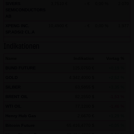
SIVERS
3,7510 €
- €
0,00 %
2.070
1
Zwecken ausgewertet. Soweit auf der Website
SEMICONDUCTORS
personenbezogene Daten (beispielsweise Name, Anschrift
AB
oder E-Mailadressen) erhoben werden, erfolgt dies,
XPENG INC.
10,4900 €
- €
0,00 %
1.977
1
soweit möglich, stets auf freiwilliger Basis. Eine
SP.ADS/2 CL.A
Weitergabe an Dritte, zu kommerziellen oder
Indikationen
nichtkommerziellen Zwecken, findet nicht statt. Des
Weiteren können Daten auf dem Computer der
Name
Indikation
Vortag %
Websitenutzer gespeichert werden. Diese Daten nennt
BUND FUTURE
125,0750 €
+0,19 %
man "Cookie", die dazu dienen, das Zugriffsverhalten der
GOLD
4.342,4000 $
+2,52 %
Nutzer zu vereinfachen. Der Nutzer hat jedoch die
Möglichkeit, diese Funktion innerhalb des jeweiligen
SILBER
63,5855 $
+3,35 %
Webbrowsers zu deaktivieren. In diesem Fall kann es
BRENT OIL
82,2550 $
-1,53 %
jedoch zu Einschränkungen der Bedienbarkeit unserer
WTI OIL
77,1200 $
-1,46 %
Website kommen. Die LANG & SCHWARZ Tradecenter AG &
Henry Hub Gas
2,6670 €
+1,29 %
Co. KG weist ausdrücklich darauf hin, dass die
Bitcoin Future
65.416,4770 $
+0,05 %
Datenübertragung im Internet (z.B. bei der