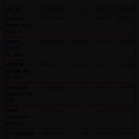
indem sie auf folgenden Link klicken:
Google Analytics
SAP SE
178,6300 €
- €
0,00 %
12:58:19
Opt-Out
SIEMENS
153,4700 €
- €
0,00 %
12:58:19
Alle Informationen zum Datenschutz finden Sie
hier
.
ENERGY AG
NA O.N.
(4) Anwendbares Recht
NVIDIA
194,3800 €
+0,1800 €
+0,09 %
12:58:03
Es gilt ausschließlich das maßgebliche Recht der
CORP.
Bundesrepublik Deutschland.
DL-,001
MICRON
764,3500 €
+2,9000 €
+0,38 %
12:58:03
(5) Besondere Nutzungsbedingungen
TECHN. INC.
Soweit besondere Bedingungen für einzelne Nutzungen
DL-,10
dieser Website von den vorgenannten Punkten (1) bis (4)
INFINEON
62,4350 €
- €
0,00 %
12:58:19
abweichen, wird an entsprechender Stelle ausdrücklich
TECH.AG NA
darauf hingewiesen. In diesem Falle gelten im jeweiligen
O.N.
Einzelfall die besonderen Nutzungsbedingungen.
RENK
50,7300 €
- €
0,00 %
12:58:19
GROUP AG
Hinweise zu den von dieser Seite verwendeten Cookies
INH O.N.
Diese Seite verwendet keine Daten in den Cookies,
DT.TELEKOM
29,0000 €
- €
0,00 %
12:55:18
anhand derer wir Besucher oder wiederkehrende