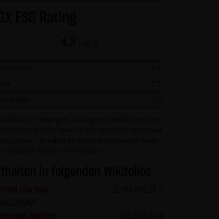
r Seiten ist nicht gestattet
GX ESG Rating
en und nicht kommerziellen
s die Informationen und Inhalte
4.3
+0.8
berprüft werden. Links zur
keiner Zustimmung durch die
vironment
1,8
ur mit Erlaubnis zulässig.
cial
7,7
vernance
7,0
en über den Zugriff (Datum,
GX Global Green Xchange AG. Alle Angaben und ESG-Daten sind
 zu den personenbezogenen
 informativ und stellen keine Empfehlung zum Kauf oder Verkauf
tet. Soweit auf der Website
 Wertpapieren dar. Weitere Informationen und Lizenzhinweise
en Sie auf der
Webseite der Ratingagentur
erfolgt dies, soweit möglich,
 Zwecken, findet nicht statt.
thalten in folgenden Wikifolios
en nennt man "Cookie", die
nvest Low Vola
11.495.840,15 €
keit, diese Funktion innerhalb
000LS9VAV7
 der Bedienbarkeit unserer
termatik Stability
453.553,96 €
ass die Datenübertragung im