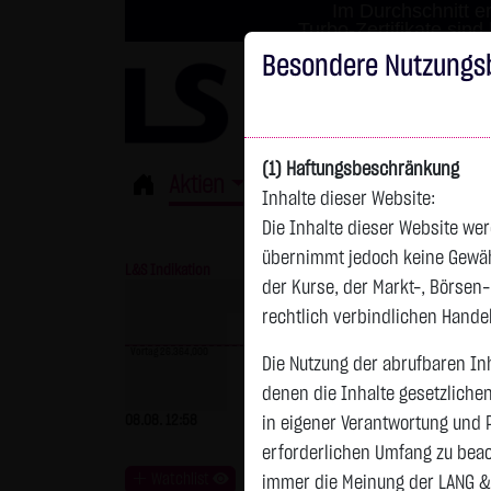
Im Durchschnitt er
Turbo-Zertifikate sind
Besondere Nutzungs
(1) Haftungsbeschränkung
Aktien
ETFs
Derivate
Fond
Inhalte dieser Website:
Die Inhalte dieser Website wer
übernimmt jedoch keine Gewähr 
L&S Indikation
26.364,00 Pkt
GOLD
der Kurse, der Markt-, Börsen
rechtlich verbindlichen Hand
Vortag 26.364,000
Die Nutzung der abrufbaren Inh
denen die Inhalte gesetzliche
Vortag 4.235,820
08.08. 12:58
- Pkt
0,00 %
07.08. 22:59
+
in eigener Verantwortung und 
erforderlichen Umfang zu beac
Watchlist
immer die Meinung der LANG &