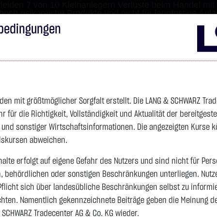
leiden 7 von 10 Kleinanlegern Verluste beim Handel mit 
 hoch risikoreiche Produkte und nicht für langfristige Anl
bedingungen
Impressum
Disclai
s
Anleihen
Zertifikate
wikifolio
Service
Wa
den mit größtmöglicher Sorgfalt erstellt. Die LANG & SCHWARZ Tra
für die Richtigkeit, Vollständigkeit und Aktualität der bereitgest
4.342,4000 $
SILBER
63,5855 $
BRENT OIL
- und sonstiger Wirtschaftsinformationen. Die angezeigten Kurse 
elskursen abweichen.
Vortag 82,255
alte erfolgt auf eigene Gefahr des Nutzers und sind nicht für Per
n, behördlichen oder sonstigen Beschränkungen unterliegen. Nutz
Vortag 61,525
106,5800 $
+2,52 %
07.08. 22:59
+2,0605 $
+3,35 %
08.08. 12:43
Pflicht sich über landesübliche Beschränkungen selbst zu informi
hten. Namentlich gekennzeichnete Beiträge geben die Meinung des
 SCHWARZ Tradecenter AG & Co. KG wieder.