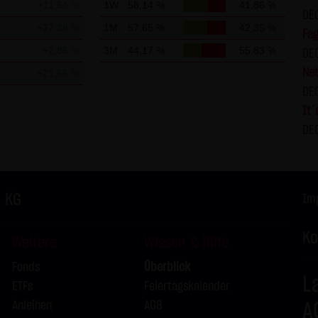
+11,54 %
1W
58,14 %
41,86 %
DE
kation per E-Mail) Sicherheitslücken aufweisen und nicht lückenlo
+27,38 %
1M
57,65 %
42,35 %
Fag
erwendung der Kontaktdaten der LANG & SCHWARZ Tradecenter AG 
+2,85 %
3M
44,17 %
55,83 %
DE
ladressen - zur gewerblichen Werbung ist ausdrücklich nicht er
Ne
+21,66 %
 KG hatte zuvor seine schriftliche Einwilligung erteilt oder es bes
DE
ANG & SCHWARZ Tradecenter AG & Co. KG und alle auf dieser Websi
It´
kommerziellen Verwendung und Weitergabe ihrer Daten.
DE
utzung von Google Analytics:
Analytics, einen Webanalysedienst der Google Inc. („Google“). Goo
uf Ihrem Computer gespeichert werden und die eine Analyse der B
. KG
Im
okie erzeugten Informationen über Ihre Benutzung dieser Website
übertragen und dort gespeichert.
Ko
Weitere
Wissen & Hilfe
IP-Anonymisierung auf dieser Webseite, wird Ihre IP-Adresse von 
Fonds
Überblick
chen Union oder in anderen Vertragsstaaten des Abkommens über
L
ETFs
Feiertagskalender
. Nur in Ausnahmefällen wird die volle IP-Adresse an einen Server
Anleihen
AGB
A
Im Auftrag des Betreibers dieser Website wird Google diese Infor