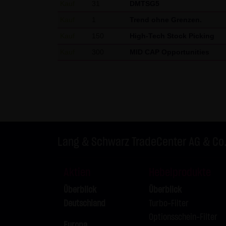
Kauf
31
DMTSG5
Internet (z.B. bei der Kommuni
Kauf
1
Trend ohne Grenzen.
geschützt werden kann. Die V
Kauf
150
High-Tech Stock Picking
Telefon-/Faxnummern und E-Mai
Kauf
300
MID CAP Opportunities
& SCHWARZ Tradecenter AG & Co.
geschäftlicher Kontakt. Die L
widersprechen hiermit jeder 
Datenschutzerklärung für die N
Diese Website benutzt Google 
„Cookies“, Textdateien, die a
Lang & Schwarz TradeCenter AG & Co
ermöglichen. Die durch den Co
Server von Google in den USA 
Aktien
Hebelprodukte
Im Falle der Aktivierung der 
Überblick
Überblick
Mitgliedstaaten der Europäis
Deutschland
Turbo-Filter
Wirtschaftsraum zuvor gekürzt
Optionsschein-Filter
übertragen und dort gekürzt. 
Europa