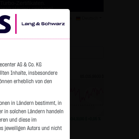
Turbo-Zertifikaten.
agestrategien geeignet.
mer
Kontakt
Datenschutz
Karriere
Deutsch
tchlist
decenter AG & Co. KG
ellten Inhalte, insbesondere
82,2700 $
Bitcoin (BTC)
65.015,9600 $
können erheblich von den
sonen in Ländern bestimmt, in
Vortag 64.981,650
er in solchen Ländern handeln
+0,0150 $
+0,02 %
08.08. 13:01
+34,3100 $
+0,05 %
eren und diese im
 jeweiligen Autors und nicht
Status:
closed