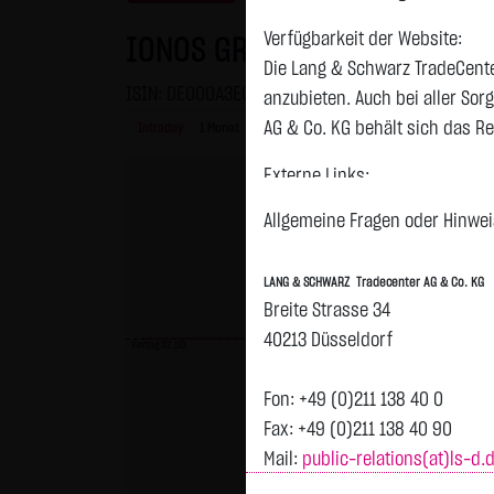
Verfügbarkeit der Website:
IONOS GROUP SE NA O.N.
Die Lang & Schwarz TradeCente
ISIN: DE000A3E00M1 | WKN: A3E00M
anzubieten. Auch bei aller So
AG & Co. KG behält sich das Re
Intraday
1 Monat
6 Monate
1 Jahr
3 Jahre
Alles
Externe Links:
Diese Website enthält Verknüpf
Allgemeine Fragen oder Hinweis
jeweiligen Betreiber. Die LAN
fremden Inhalte daraufhin übe
LANG & SCHWARZ Tradecenter AG & Co. KG
ersichtlich. Die LANG & SCHWAR
Breite Strasse 34
auf die Inhalte der verknüpft
40213 Düsseldorf
Vortag 32,110
Tradecenter AG & Co. KG die hi
externen Links ist für die LA
Fon: +49 (0)211 138 40 0
zumutbar. Bei Kenntnis von Re
Fax: +49 (0)211 138 40 90
Mail:
public-relations(at)ls-d.
Kein Vertragsverhältnis:
Mit der Nutzung der Website d