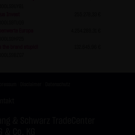
000LS9UYB1
s vor dem Zugriff durch Dritte
us Invest
255.278,33 €
& Co. KG - insbesondere der
000LS9TUQ9
wünscht, es sei denn die LANG
benwerte Europa
4.254.289,31 €
teht bereits ein
000LS9HP25
te genannten Personen
s the brand stupid!
132.645,96 €
000LS9BZG7
gle Analytics verwendet sog.
enutzung der Website durch Sie
pressum
|
Disclaimer
|
Datenschutz
 werden in der Regel an einen
ntakt
Google jedoch innerhalb von
 den Europäischen
ang & Schwarz TradeCenter
 von Google in den USA
G & Co. KG
mationen benutzen, um Ihre