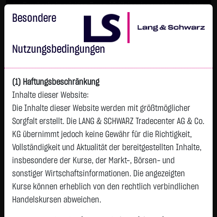
Im Durchschnitt erleiden 7 von 10 Kleinanlegern Verluste beim
Handel mit Turbo-Zertifikaten.
Besondere
Turbo-Zertifikate sind hoch risikoreiche Produkte und nicht für
langfristige Anlagestrategien geeignet.
Nutzungsbedingungen
(1) Haftungsbeschränkung
Inhalte dieser Website:
Die Inhalte dieser Website werden mit größtmöglicher
Sorgfalt erstellt. Die LANG & SCHWARZ Tradecenter AG & Co.
KG übernimmt jedoch keine Gewähr für die Richtigkeit,
Vollständigkeit und Aktualität der bereitgestellten Inhalte,
Watchlist
insbesondere der Kurse, der Markt-, Börsen- und
sonstiger Wirtschaftsinformationen. Die angezeigten
AlphaStars
Kurse können erheblich von den rechtlich verbindlichen
ISIN: DE000LS9UNZ3 | WKN: LS9UNZ
Handelskursen abweichen.
463,1530
€
+0,1665
+0,04 %
08.08. 12:58