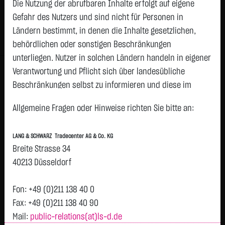
Die Nutzung der abrufbaren Inhalte erfolgt auf eigene
Gefahr des Nutzers und sind nicht für Personen in
Geld
Brief
Ländern bestimmt, in denen die Inhalte gesetzlichen,
459,7600
€
466,5460
€
behördlichen oder sonstigen Beschränkungen
Stück:
10.000
Stück:
10.000
unterliegen. Nutzer in solchen Ländern handeln in eigener
Intraday
1 Monat
6 Monate
1 Jahr
3 Jahre
Alles
Verantwortung und Pflicht sich über landesübliche
H
Beschränkungen selbst zu informieren und diese im
463,15
erforderlichen Umfang zu beachten. Namentlich
T
Allgemeine Fragen oder Hinweise richten Sie bitte an:
gekennzeichnete Beiträge geben die Meinung des
463,125
jeweiligen Autors und nicht immer die Meinung der LANG &
463,1
LANG & SCHWARZ Tradecenter AG & Co. KG
SCHWARZ Tradecenter AG & Co. KG wieder.
Breite Strasse 34
463,075
Verfügbarkeit der Website:
40213 Düsseldorf
Die Lang & Schwarz TradeCenter AG & Co. KG wird sich
463,05
bemühen, den Dienst möglichst unterbrechungsfrei zum
Fon: +49 (0)211 138 40 0
463,025
Abruf anzubieten. Auch bei aller Sorgfalt können aber
Fax: +49 (0)211 138 40 90
Ausfallzeiten nicht ausgeschlossen werden. Die LANG &
Mail:
public-relations(at)ls-d.de
463