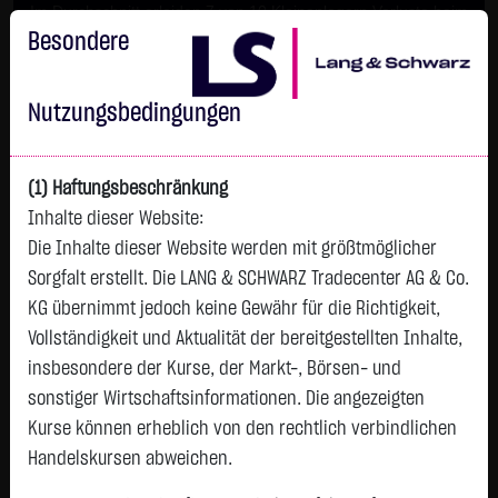
Im Durchschnitt erleiden 7 von 10 Kleinanlegern Verluste beim
Handel mit Turbo-Zertifikaten.
Besondere
Turbo-Zertifikate sind hoch risikoreiche Produkte und nicht für
langfristige Anlagestrategien geeignet.
Nutzungsbedingungen
(1) Haftungsbeschränkung
Inhalte dieser Website:
Die Inhalte dieser Website werden mit größtmöglicher
Sorgfalt erstellt. Die LANG & SCHWARZ Tradecenter AG & Co.
KG übernimmt jedoch keine Gewähr für die Richtigkeit,
Vollständigkeit und Aktualität der bereitgestellten Inhalte,
FAQ
insbesondere der Kurse, der Markt-, Börsen- und
sonstiger Wirtschaftsinformationen. Die angezeigten
TradeCenter
Kurse können erheblich von den rechtlich verbindlichen
Kann ich zu den im TradeCenter/Internet
Handelskursen abweichen.
angezeigten Preisen handeln?