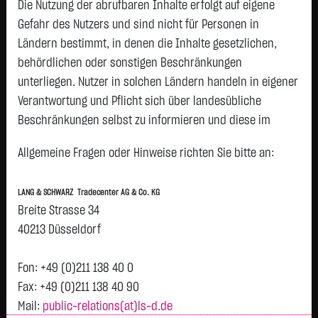
Die Nutzung der abrufbaren Inhalte erfolgt auf eigene
Auf was beziehen sich die Pfeile und der Change
Gefahr des Nutzers und sind nicht für Personen in
bei den Realtime-Kursen im TradeCenter?
Ländern bestimmt, in denen die Inhalte gesetzlichen,
Wie verändert sich der Basispreis (Strike)?
behördlichen oder sonstigen Beschränkungen
unterliegen. Nutzer in solchen Ländern handeln in eigener
Wie verändert sich die Knock-Out-Barriere?
Verantwortung und Pflicht sich über landesübliche
Was passiert bei Erreichen der Knock-Out-
Beschränkungen selbst zu informieren und diese im
Schwelle?
erforderlichen Umfang zu beachten. Namentlich
Wann und wie bekomme ich mein Geld bei
Allgemeine Fragen oder Hinweise richten Sie bitte an:
gekennzeichnete Beiträge geben die Meinung des
Erreichen der Knock-Out-Schwelle?
jeweiligen Autors und nicht immer die Meinung der LANG &
LANG & SCHWARZ Tradecenter AG & Co. KG
Was passiert, wenn der Index über Nacht unter/
SCHWARZ Tradecenter AG & Co. KG wieder.
Breite Strasse 34
über den Strike fällt/steigt?
Verfügbarkeit der Website:
40213 Düsseldorf
Die Lang & Schwarz TradeCenter AG & Co. KG wird sich
bemühen, den Dienst möglichst unterbrechungsfrei zum
Fon: +49 (0)211 138 40 0
Grundsätzliches zum Handel
Abruf anzubieten. Auch bei aller Sorgfalt können aber
Fax: +49 (0)211 138 40 90
Wann kann ich handeln?
Ausfallzeiten nicht ausgeschlossen werden. Die LANG &
Mail:
public-relations(at)ls-d.de