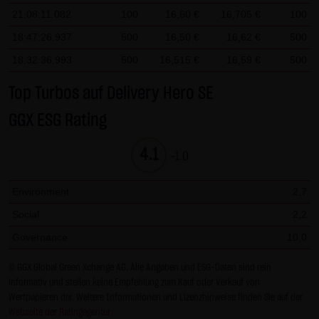
Gesundheit bleibt hiervon unberührt.
21:08:11.082
100
16,60 €
16,705 €
100
18:47:26.937
500
16,50 €
16,62 €
500
(2) Urheberrecht
18:32:36.993
500
16,515 €
16,59 €
500
Die auf dieser Website veröffentlichten Inhalte und Werke
sind urheberrechtlich geschützt. Jede vom deutschen
Top Turbos auf Delivery Hero SE
Urheberrecht nicht zugelassene Verwertung bedarf der
GGX ESG Rating
vorherigen schriftlichen Zustimmung des jeweiligen
Autors oder Urhebers. Dies gilt insbesondere für
4.1
-1.0
Vervielfältigung, Bearbeitung, Übersetzung,
Einspeicherung, Verarbeitung bzw. Wiedergabe von
Environment
2,7
Inhalten in Datenbanken oder anderen elektronischen
Social
2,2
Medien und Systemen. Inhalte und Beiträge Dritter sind
dabei als solche gekennzeichnet. Die unerlaubte
Governance
10,0
Vervielfältigung oder Weitergabe einzelner Inhalte oder
© GGX Global Green Xchange AG. Alle Angaben und ESG-Daten sind rein
kompletter Seiten ist nicht gestattet und strafbar.
informativ und stellen keine Empfehlung zum Kauf oder Verkauf von
Lediglich die Herstellung von Kopien und Downloads für
Wertpapieren dar. Weitere Informationen und Lizenzhinweise finden Sie auf der
den persönlichen, privaten und nicht kommerziellen
Webseite der Ratingagentur