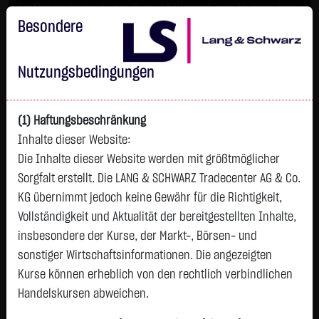
Im Durchschnitt erleiden 7 von 10 Kleinanlegern Verluste beim
Handel mit Turbo-Zertifikaten.
Besondere
Turbo-Zertifikate sind hoch risikoreiche Produkte und nicht für
langfristige Anlagestrategien geeignet.
Nutzungsbedingungen
(1) Haftungsbeschränkung
Inhalte dieser Website:
Die Inhalte dieser Website werden mit größtmöglicher
Sorgfalt erstellt. Die LANG & SCHWARZ Tradecenter AG & Co.
KG übernimmt jedoch keine Gewähr für die Richtigkeit,
Vollständigkeit und Aktualität der bereitgestellten Inhalte,
Watchlist
insbesondere der Kurse, der Markt-, Börsen- und
sonstiger Wirtschaftsinformationen. Die angezeigten
Delivery Hero SE
Kurse können erheblich von den rechtlich verbindlichen
ISIN: DE000A2E4K43 | WKN: A2E4K4
Handelskursen abweichen.
37,1900
€
+0,2150
+0,58 %
13:10:08