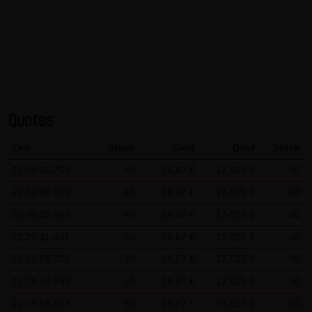
AG & Co. KG haftet für Vorsatz und grobe Fahrlässigkeit
sowie bei Verletzung einer wesentlichen Vertragspflicht
(Kardinalpflicht). Die LANG & SCHWARZ Tradecenter AG &
Co. KG haftet unter Begrenzung auf Ersatz des bei
Vertragsschluss vorhersehbaren vertragstypischen
Schadens für solche Schäden, die auf einer leicht
Quotes
fahrlässigen Verletzung von Kardinalpflichten durch ihn
oder eines seiner gesetzlichen Vertreter oder
Zeit
Stück
Geld
Brief
Stück
Erfüllungsgehilfen beruhen. Bei leicht fahrlässiger
22:30:26.708
40
16,67 €
17,025 €
40
Verletzung von Nebenpflichten, die keine
22:30:06.059
40
16,67 €
17,025 €
40
Kardinalpflichten sind, haftet die LANG & SCHWARZ
Tradecenter AG & Co. KG nicht. Die Haftung für Schäden,
22:30:03.994
40
16,67 €
17,025 €
40
die in den Schutzbereich einer von der LANG & SCHWARZ
22:29:11.401
30
16,67 €
17,025 €
30
Tradecenter AG & Co. KG gegebenen Garantie oder
22:28:58.726
30
16,67 €
17,025 €
30
Zusicherung fallen, sowie die Haftung für Ansprüche
22:28:57.589
30
16,67 €
17,025 €
30
aufgrund des Produkthaftungsgesetzes und Schäden aus
22:28:55.878
30
16,67 €
17,025 €
30
der Verletzung des Lebens, des Körpers oder der