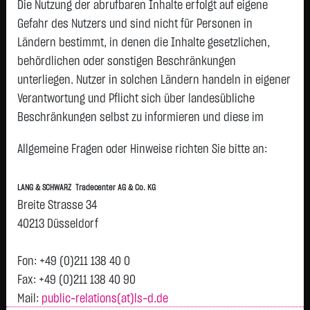
Die Nutzung der abrufbaren Inhalte erfolgt auf eigene
Status:
tradeable
Gefahr des Nutzers und sind nicht für Personen in
Geld
Brief
Ländern bestimmt, in denen die Inhalte gesetzlichen,
37,1800
€
37,2000
€
behördlichen oder sonstigen Beschränkungen
Stück:
677
Stück:
677
unterliegen. Nutzer in solchen Ländern handeln in eigener
Intraday
1 Monat
6 Monate
1 Jahr
3 Jahre
Alles
Verantwortung und Pflicht sich über landesübliche
H
Beschränkungen selbst zu informieren und diese im
37,2
erforderlichen Umfang zu beachten. Namentlich
Allgemeine Fragen oder Hinweise richten Sie bitte an:
gekennzeichnete Beiträge geben die Meinung des
37,15
jeweiligen Autors und nicht immer die Meinung der LANG &
LANG & SCHWARZ Tradecenter AG & Co. KG
SCHWARZ Tradecenter AG & Co. KG wieder.
37,1
Breite Strasse 34
Verfügbarkeit der Website:
40213 Düsseldorf
37,05
Die Lang & Schwarz TradeCenter AG & Co. KG wird sich
bemühen, den Dienst möglichst unterbrechungsfrei zum
Fon: +49 (0)211 138 40 0
37
Abruf anzubieten. Auch bei aller Sorgfalt können aber
Fax: +49 (0)211 138 40 90
Vortag 36,975
Ausfallzeiten nicht ausgeschlossen werden. Die LANG &
36,95
Mail:
public-relations(at)ls-d.de