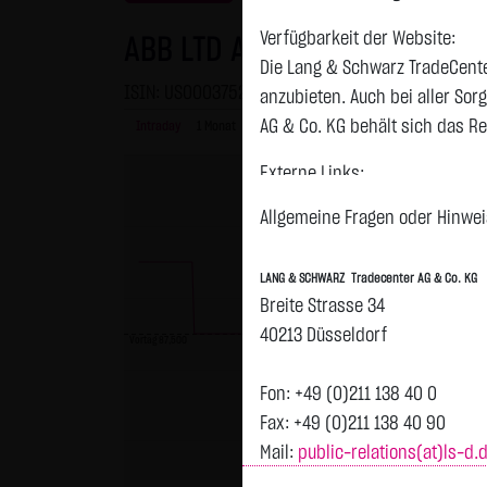
Verfügbarkeit der Website:
ABB LTD ADR/1 SF 2,50
Die Lang & Schwarz TradeCente
ISIN: US0003752047 | WKN: 675089
anzubieten. Auch bei aller So
AG & Co. KG behält sich das Re
Intraday
1 Monat
6 Monate
1 Jahr
3 Jahre
Alles
Externe Links:
Diese Website enthält Verknüpf
Allgemeine Fragen oder Hinweis
jeweiligen Betreiber. Die LAN
fremden Inhalte daraufhin übe
LANG & SCHWARZ Tradecenter AG & Co. KG
ersichtlich. Die LANG & SCHWAR
Breite Strasse 34
auf die Inhalte der verknüpft
40213 Düsseldorf
Vortag 87,500
Tradecenter AG & Co. KG die hi
externen Links ist für die LA
Fon: +49 (0)211 138 40 0
zumutbar. Bei Kenntnis von Re
Fax: +49 (0)211 138 40 90
Mail:
public-relations(at)ls-d.
Kein Vertragsverhältnis:
Mit der Nutzung der Website d