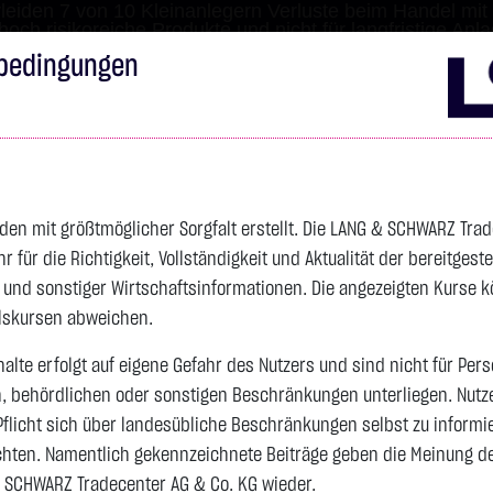
leiden 7 von 10 Kleinanlegern Verluste beim Handel mit 
 hoch risikoreiche Produkte und nicht für langfristige Anl
bedingungen
Impressum
Disclai
s
Anleihen
Zertifikate
wikifolio
Service
Wa
den mit größtmöglicher Sorgfalt erstellt. Die LANG & SCHWARZ Tra
für die Richtigkeit, Vollständigkeit und Aktualität der bereitgest
4.327,0600 $
SILBER
64,1840 $
BRENT OIL
- und sonstiger Wirtschaftsinformationen. Die angezeigten Kurse 
Vortag 83,535
elskursen abweichen.
alte erfolgt auf eigene Gefahr des Nutzers und sind nicht für Per
n, behördlichen oder sonstigen Beschränkungen unterliegen. Nutz
Vortag 61,525
+91,2400 $
+2,15 %
13:30:39
+2,6590 $
+4,32 %
13:30:50
Pflicht sich über landesübliche Beschränkungen selbst zu informi
hten. Namentlich gekennzeichnete Beiträge geben die Meinung des
 SCHWARZ Tradecenter AG & Co. KG wieder.