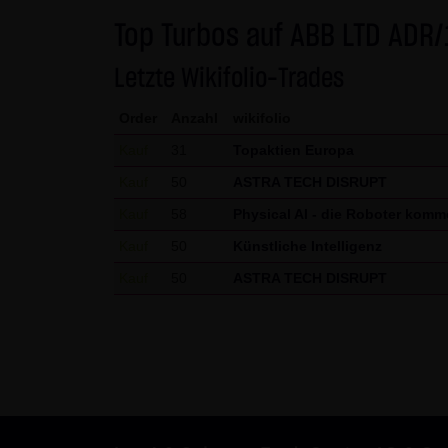
gekennzeichnet. Die unerlaubte
Top Turbos auf ABB LTD ADR/
und strafbar. Lediglich die H
Letzte Wikifolio-Trades
Gebrauch ist erlaubt; wobei es
die er auf seine Systeme herun
Order
Anzahl
wikifolio
Website der LANG & SCHWARZ T
Kauf
31
Topaktien Europa
LANG & SCHWARZ Tradecenter AG 
Kauf
50
ASTRA TECH DISRUPT
(3) Datenschutz
Kauf
58
Physical AI - die Roboter kom
Durch den Besuch der Website
Kauf
50
Künstliche Intelligenz
Uhrzeit, betrachtete Seite u.
Kauf
50
ASTRA TECH DISRUPT
Daten, sondern sind anonymisi
personenbezogene Daten (beisp
stets auf freiwilliger Basis. E
Des Weiteren können Daten au
dazu dienen, das Zugriffsverha
des jeweiligen Webbrowsers zu
Website kommen. Die LANG & S