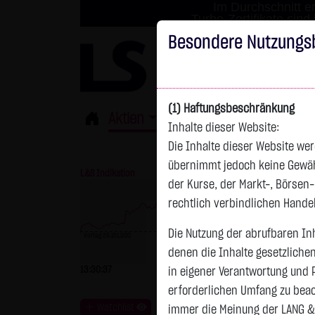
Im Durchschnitt er
Turbo-Zertifikate sind
Besondere Nutzungs
(1) Haftungsbeschränkung
Aktien
ETFs
Derivate
Fond
Inhalte dieser Website:
Die Inhalte dieser Website wer
übernimmt jedoch keine Gewähr 
L&S Indikation
26.370,00 Pkt
GOLD
der Kurse, der Markt-, Börsen
rechtlich verbindlichen Hand
Die Nutzung der abrufbaren Inh
Vortag 26.151,000
denen die Inhalte gesetzliche
Vortag 4.235,820
13:30:37
+219,00 Pkt
+0,84 %
13:30:40
in eigener Verantwortung und 
erforderlichen Umfang zu beac
Watchlist
immer die Meinung der LANG &