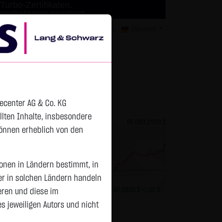
Turbo-Zertifikaten.
agestrategien geeignet.
mer
Kontakt
Datenschutz
Karriere
Deutsch
tchlist
decenter AG & Co. KG
ellten Inhalte, insbesondere
81,7900 $
Bitcoin (BTC)
65.063,2500 $
können erheblich von den
sonen in Ländern bestimmt, in
Vortag 64.417,900
er in solchen Ländern handeln
-1,7450 $
-2,09 %
13:30:53
+645,3500 $
+1,00 %
eren und diese im
 jeweiligen Autors und nicht
Status:
tradeable