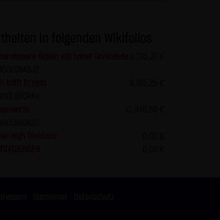
r Seiten ist nicht gestattet
en und nicht kommerziellen
thalten in folgenden Wikifolios
s die Informationen und Inhalte
berprüft werden. Links zur
sensichere Aktien mit hoher Dividende
9.705,37 €
keiner Zustimmung durch die
000LS9AQJ2
ur mit Erlaubnis zulässig.
h trifft Krypto
9.315,25 €
000LS9QRK4
benwerte
12.946,96 €
en über den Zugriff (Datum,
000LS9GKS3
 zu den personenbezogenen
ed High Dividend
0,00 €
tet. Soweit auf der Website
 DIVIDENDEN
0,00 €
erfolgt dies, soweit möglich,
 Zwecken, findet nicht statt.
en nennt man "Cookie", die
keit, diese Funktion innerhalb
pressum
|
Disclaimer
|
Datenschutz
 der Bedienbarkeit unserer
ass die Datenübertragung im