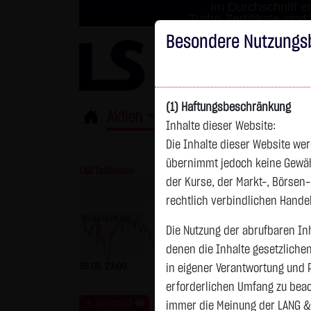
Im Durchschnitt er
Turbo-Zertifikate sind
Besondere Nutzungs
(1) Haftungsbeschränkung
Aktien
ETFs
Derivate
Fond
Inhalte dieser Website:
Die Inhalte dieser Website wer
übernimmt jedoch keine Gewähr 
L&S Indikation
26.151,00 Pkt
GOLD
der Kurse, der Markt-, Börsen
rechtlich verbindlichen Hand
Vortag 26.215,000
Die Nutzung der abrufbaren Inh
Vortag 4.247,390
denen die Inhalte gesetzliche
06.08. 23:00
-64,00 Pkt
-0,24 %
06.08. 23:00
in eigener Verantwortung und 
erforderlichen Umfang zu beac
Watchlist
immer die Meinung der LANG &