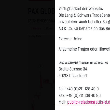
Verfügbarkeit der Website:
PAX GLOBAL TECHNOL.HD-,10
Die Lang & Schwarz TradeCente
ISIN: BMG6955J1036 | WKN: A1C9CN
anzubieten. Auch bei aller So
AG & Co. KG behält sich das Re
Intraday
1 Monat
6 Monate
1 Jahr
3 Jahre
Alles
Vortag 0,434
Externe Links:
Diese Website enthält Verknüpf
Allgemeine Fragen oder Hinweis
jeweiligen Betreiber. Die LAN
fremden Inhalte daraufhin übe
LANG & SCHWARZ Tradecenter AG & Co. KG
ersichtlich. Die LANG & SCHWAR
H
Breite Strasse 34
auf die Inhalte der verknüpft
40213 Düsseldorf
Tradecenter AG & Co. KG die hi
externen Links ist für die LA
Fon: +49 (0)211 138 40 0
zumutbar. Bei Kenntnis von Re
Fax: +49 (0)211 138 40 90
Mail:
public-relations(at)ls-d.
Kein Vertragsverhältnis:
Mit der Nutzung der Website d