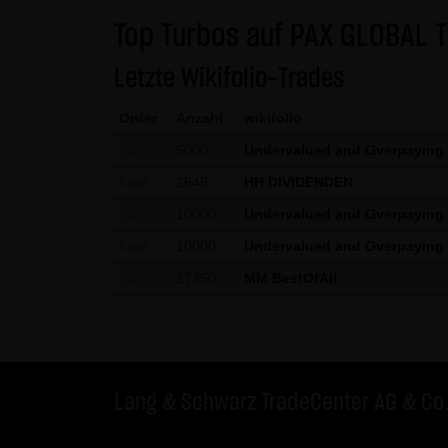
gekennzeichnet. Die unerlaubte
Top Turbos auf PAX GLOBAL 
und strafbar. Lediglich die H
Letzte Wikifolio-Trades
Gebrauch ist erlaubt; wobei es
die er auf seine Systeme herun
Order
Anzahl
wikifolio
Website der LANG & SCHWARZ T
Kauf
5000
Undervalued and Overpaying
LANG & SCHWARZ Tradecenter AG 
Kauf
2649
HH DIVIDENDEN
(3) Datenschutz
Kauf
10000
Undervalued and Overpaying
Durch den Besuch der Website
Kauf
10000
Undervalued and Overpaying
Uhrzeit, betrachtete Seite u.
Kauf
27350
MM BestOfAll
Daten, sondern sind anonymisi
personenbezogene Daten (beisp
stets auf freiwilliger Basis. E
Des Weiteren können Daten au
dazu dienen, das Zugriffsverha
Lang & Schwarz TradeCenter AG & Co
des jeweiligen Webbrowsers zu
Website kommen. Die LANG & S