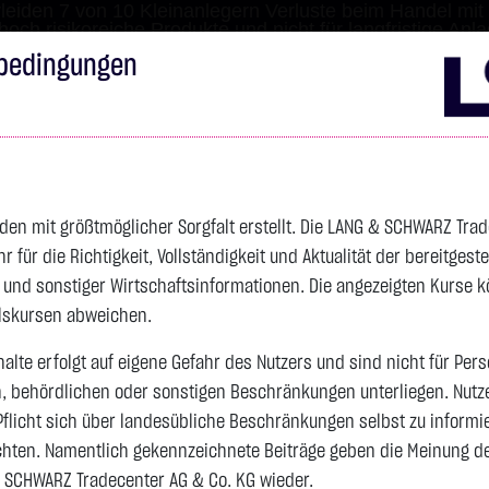
leiden 7 von 10 Kleinanlegern Verluste beim Handel mit 
 hoch risikoreiche Produkte und nicht für langfristige Anl
bedingungen
Impressum
Disclai
s
Anleihen
Zertifikate
wikifolio
Service
Wa
den mit größtmöglicher Sorgfalt erstellt. Die LANG & SCHWARZ Tra
für die Richtigkeit, Vollständigkeit und Aktualität der bereitgest
4.235,8200 $
SILBER
61,5250 $
BRENT OIL
- und sonstiger Wirtschaftsinformationen. Die angezeigten Kurse 
elskursen abweichen.
Vortag 62,025
alte erfolgt auf eigene Gefahr des Nutzers und sind nicht für Per
Vortag 79,440
n, behördlichen oder sonstigen Beschränkungen unterliegen. Nutz
-11,5700 $
-0,27 %
06.08. 23:00
-0,5000 $
-0,81 %
06.08. 23:00
Pflicht sich über landesübliche Beschränkungen selbst zu informi
hten. Namentlich gekennzeichnete Beiträge geben die Meinung des
 SCHWARZ Tradecenter AG & Co. KG wieder.