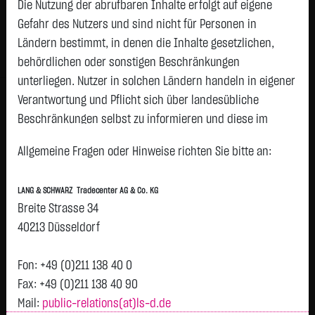
Die Nutzung der abrufbaren Inhalte erfolgt auf eigene
Status:
closed
Gefahr des Nutzers und sind nicht für Personen in
Geld
Brief
Ländern bestimmt, in denen die Inhalte gesetzlichen,
9,6500
€
10,0000
€
behördlichen oder sonstigen Beschränkungen
Stück:
1.246
Stück:
1.246
unterliegen. Nutzer in solchen Ländern handeln in eigener
Intraday
1 Monat
6 Monate
1 Jahr
3 Jahre
Alles
Verantwortung und Pflicht sich über landesübliche
Beschränkungen selbst zu informieren und diese im
erforderlichen Umfang zu beachten. Namentlich
Allgemeine Fragen oder Hinweise richten Sie bitte an:
gekennzeichnete Beiträge geben die Meinung des
jeweiligen Autors und nicht immer die Meinung der LANG &
LANG & SCHWARZ Tradecenter AG & Co. KG
SCHWARZ Tradecenter AG & Co. KG wieder.
Breite Strasse 34
H
9,825
Verfügbarkeit der Website:
40213 Düsseldorf
Vortag 9,825
T
Die Lang & Schwarz TradeCenter AG & Co. KG wird sich
bemühen, den Dienst möglichst unterbrechungsfrei zum
Fon: +49 (0)211 138 40 0
Abruf anzubieten. Auch bei aller Sorgfalt können aber
Fax: +49 (0)211 138 40 90
Ausfallzeiten nicht ausgeschlossen werden. Die LANG &
Mail:
public-relations(at)ls-d.de