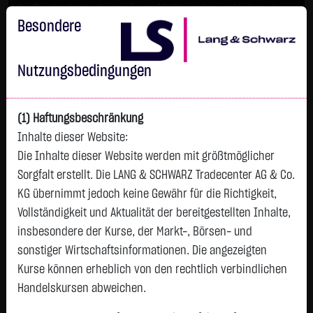
Im Durchschnitt erleiden 7 von 10 Kleinanlegern Verluste beim
Handel mit Turbo-Zertifikaten.
Besondere
Turbo-Zertifikate sind hoch risikoreiche Produkte und nicht für
langfristige Anlagestrategien geeignet.
Nutzungsbedingungen
(1) Haftungsbeschränkung
Inhalte dieser Website:
Die Inhalte dieser Website werden mit größtmöglicher
Sorgfalt erstellt. Die LANG & SCHWARZ Tradecenter AG & Co.
KG übernimmt jedoch keine Gewähr für die Richtigkeit,
Vollständigkeit und Aktualität der bereitgestellten Inhalte,
Watchlist
insbesondere der Kurse, der Markt-, Börsen- und
sonstiger Wirtschaftsinformationen. Die angezeigten
ADVANCED INFO S.-FGN-BA 1
Kurse können erheblich von den rechtlich verbindlichen
ISIN: TH0268010Z11 | WKN: 889577
Handelskursen abweichen.
9,8250
€
-
0,00 %
08.08. 12:58