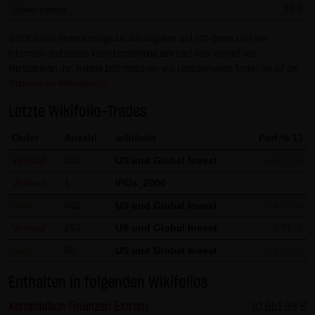
Governance
10,0
Gesundheit bleibt hiervon unberührt.
© GGX Global Green Xchange AG. Alle Angaben und ESG-Daten sind rein
(2) Urheberrecht
informativ und stellen keine Empfehlung zum Kauf oder Verkauf von
Die auf dieser Website veröffentlichten Inhalte und Werke
Wertpapieren dar. Weitere Informationen und Lizenzhinweise finden Sie auf der
sind urheberrechtlich geschützt. Jede vom deutschen
Webseite der Ratingagentur
Urheberrecht nicht zugelassene Verwertung bedarf der
Letzte Wikifolio-Trades
vorherigen schriftlichen Zustimmung des jeweiligen
Order
Anzahl
wikifolio
Perf.% 1J
Autors oder Urhebers. Dies gilt insbesondere für
Vervielfältigung, Bearbeitung, Übersetzung,
Verkauf
400
US und Global Invest
+4,73 %
Einspeicherung, Verarbeitung bzw. Wiedergabe von
Verkauf
1
IPOs_2000
Inhalten in Datenbanken oder anderen elektronischen
Kauf
400
US und Global Invest
+4,73 %
Medien und Systemen. Inhalte und Beiträge Dritter sind
Verkauf
250
US und Global Invest
+4,73 %
dabei als solche gekennzeichnet. Die unerlaubte
Kauf
50
US und Global Invest
+4,73 %
Vervielfältigung oder Weitergabe einzelner Inhalte oder
kompletter Seiten ist nicht gestattet und strafbar.
Enthalten in folgenden Wikifolios
Lediglich die Herstellung von Kopien und Downloads für
Kompilation Finanzen Extrem
10.651,86 €
den persönlichen, privaten und nicht kommerziellen