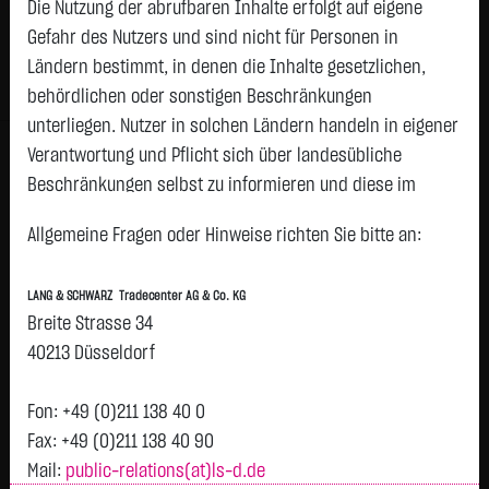
Die Nutzung der abrufbaren Inhalte erfolgt auf eigene
Status:
closed
Gefahr des Nutzers und sind nicht für Personen in
Geld
Brief
Ländern bestimmt, in denen die Inhalte gesetzlichen,
4,4200
€
4,9400
€
behördlichen oder sonstigen Beschränkungen
Stück:
1.129
Stück:
1.129
unterliegen. Nutzer in solchen Ländern handeln in eigener
Intraday
1 Monat
6 Monate
1 Jahr
3 Jahre
Alles
Verantwortung und Pflicht sich über landesübliche
Beschränkungen selbst zu informieren und diese im
erforderlichen Umfang zu beachten. Namentlich
Allgemeine Fragen oder Hinweise richten Sie bitte an:
gekennzeichnete Beiträge geben die Meinung des
jeweiligen Autors und nicht immer die Meinung der LANG &
LANG & SCHWARZ Tradecenter AG & Co. KG
SCHWARZ Tradecenter AG & Co. KG wieder.
Breite Strasse 34
H
4,68
Verfügbarkeit der Website:
40213 Düsseldorf
Vortag 4,680
T
Die Lang & Schwarz TradeCenter AG & Co. KG wird sich
bemühen, den Dienst möglichst unterbrechungsfrei zum
Fon: +49 (0)211 138 40 0
Abruf anzubieten. Auch bei aller Sorgfalt können aber
Fax: +49 (0)211 138 40 90
Ausfallzeiten nicht ausgeschlossen werden. Die LANG &
Mail:
public-relations(at)ls-d.de