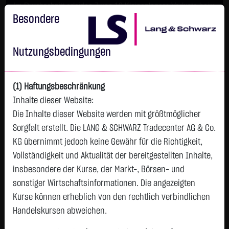
Im Durchschnitt erleiden 7 von 10 Kleinanlegern Verluste beim
Handel mit Turbo-Zertifikaten.
Besondere
Turbo-Zertifikate sind hoch risikoreiche Produkte und nicht für
langfristige Anlagestrategien geeignet.
Nutzungsbedingungen
(1) Haftungsbeschränkung
Inhalte dieser Website:
Die Inhalte dieser Website werden mit größtmöglicher
Sorgfalt erstellt. Die LANG & SCHWARZ Tradecenter AG & Co.
KG übernimmt jedoch keine Gewähr für die Richtigkeit,
Vollständigkeit und Aktualität der bereitgestellten Inhalte,
Watchlist
insbesondere der Kurse, der Markt-, Börsen- und
sonstiger Wirtschaftsinformationen. Die angezeigten
OCTAVE SPECIAL. GP.DL-,01
Kurse können erheblich von den rechtlich verbindlichen
ISIN: US0231398845 | WKN: A1T95E
Handelskursen abweichen.
4,6800
€
-
0,00 %
02.08. 18:59