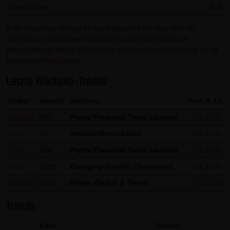
Governance
6,5
Gesundheit bleibt hiervon unberührt.
© GGX Global Green Xchange AG. Alle Angaben und ESG-Daten sind rein
(2) Urheberrecht
informativ und stellen keine Empfehlung zum Kauf oder Verkauf von
Die auf dieser Website veröffentlichten Inhalte und Werke
Wertpapieren dar. Weitere Informationen und Lizenzhinweise finden Sie auf der
sind urheberrechtlich geschützt. Jede vom deutschen
Webseite der Ratingagentur
Urheberrecht nicht zugelassene Verwertung bedarf der
Letzte Wikifolio-Trades
vorherigen schriftlichen Zustimmung des jeweiligen
Order
Anzahl
wikifolio
Perf.% 1J
Autors oder Urhebers. Dies gilt insbesondere für
Vervielfältigung, Bearbeitung, Übersetzung,
Verkauf
500
Pryme Financial Topic Leaders
-2,10 %
Einspeicherung, Verarbeitung bzw. Wiedergabe von
Kauf
50
SmariasWunschliste
+28,48 %
Inhalten in Datenbanken oder anderen elektronischen
Kauf
500
Pryme Financial Topic Leaders
-2,10 %
Medien und Systemen. Inhalte und Beiträge Dritter sind
Kauf
5299
Emerging Growth Champions
-14,15 %
dabei als solche gekennzeichnet. Die unerlaubte
Verkauf
1800
Aktien Global & Trend
+0,10 %
Vervielfältigung oder Weitergabe einzelner Inhalte oder
kompletter Seiten ist nicht gestattet und strafbar.
Trends
Lediglich die Herstellung von Kopien und Downloads für
Kauf
Verkauf
den persönlichen, privaten und nicht kommerziellen