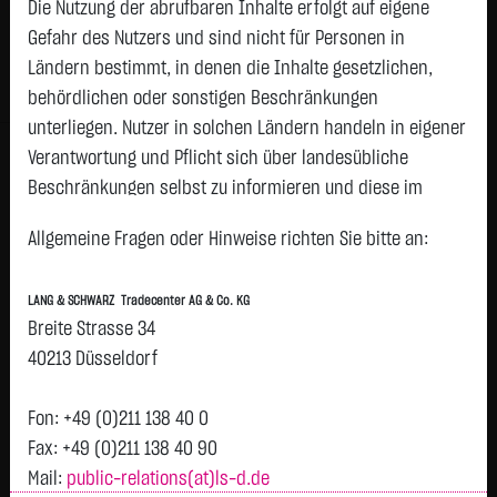
Die Nutzung der abrufbaren Inhalte erfolgt auf eigene
Status:
closed
Gefahr des Nutzers und sind nicht für Personen in
Geld
Brief
Ländern bestimmt, in denen die Inhalte gesetzlichen,
1,9800
€
2,2000
€
behördlichen oder sonstigen Beschränkungen
Stück:
6.221
Stück:
6.221
unterliegen. Nutzer in solchen Ländern handeln in eigener
Intraday
1 Monat
6 Monate
1 Jahr
3 Jahre
Alles
H
Verantwortung und Pflicht sich über landesübliche
Beschränkungen selbst zu informieren und diese im
erforderlichen Umfang zu beachten. Namentlich
Allgemeine Fragen oder Hinweise richten Sie bitte an:
gekennzeichnete Beiträge geben die Meinung des
2,1
jeweiligen Autors und nicht immer die Meinung der LANG &
LANG & SCHWARZ Tradecenter AG & Co. KG
SCHWARZ Tradecenter AG & Co. KG wieder.
Breite Strasse 34
2,08
Verfügbarkeit der Website:
40213 Düsseldorf
Die Lang & Schwarz TradeCenter AG & Co. KG wird sich
bemühen, den Dienst möglichst unterbrechungsfrei zum
Fon: +49 (0)211 138 40 0
2,06
Abruf anzubieten. Auch bei aller Sorgfalt können aber
Fax: +49 (0)211 138 40 90
Ausfallzeiten nicht ausgeschlossen werden. Die LANG &
Mail:
public-relations(at)ls-d.de