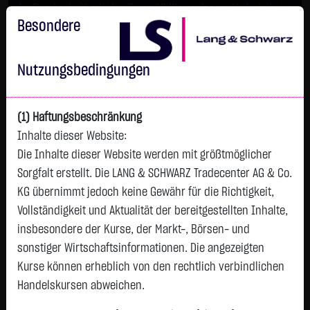
Im Durchschnitt erleiden 7 von 10 Kleinanlegern Verluste beim
Handel mit Turbo-Zertifikaten.
Besondere
Turbo-Zertifikate sind hoch risikoreiche Produkte und nicht für
langfristige Anlagestrategien geeignet.
Nutzungsbedingungen
(1) Haftungsbeschränkung
Inhalte dieser Website:
Die Inhalte dieser Website werden mit größtmöglicher
Sorgfalt erstellt. Die LANG & SCHWARZ Tradecenter AG & Co.
KG übernimmt jedoch keine Gewähr für die Richtigkeit,
Vollständigkeit und Aktualität der bereitgestellten Inhalte,
Watchlist
insbesondere der Kurse, der Markt-, Börsen- und
sonstiger Wirtschaftsinformationen. Die angezeigten
ALSEA S.A. DE C.V.
Kurse können erheblich von den rechtlich verbindlichen
ISIN: MXP001391012 | WKN: A0JL36
Handelskursen abweichen.
2,0900
€
+0,0500
+2,45 %
23:00:05