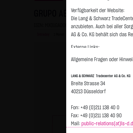
Verfügbarkeit der Website:
GRUPO AEROP.DEL PAC.SAB B
Die Lang & Schwarz TradeCente
ISIN: MX01GA000004 | WKN: A0JDXN
anzubieten. Auch bei aller So
AG & Co. KG behält sich das Re
Intraday
1 Monat
6 Monate
1 Jahr
3 Jahre
Alles
Externe Links:
Diese Website enthält Verknüpf
Allgemeine Fragen oder Hinweis
jeweiligen Betreiber. Die LAN
fremden Inhalte daraufhin übe
LANG & SCHWARZ Tradecenter AG & Co. KG
ersichtlich. Die LANG & SCHWAR
Breite Strasse 34
auf die Inhalte der verknüpft
40213 Düsseldorf
Tradecenter AG & Co. KG die hi
externen Links ist für die LA
Fon: +49 (0)211 138 40 0
zumutbar. Bei Kenntnis von Re
Fax: +49 (0)211 138 40 90
Mail:
public-relations(at)ls-d.
Kein Vertragsverhältnis:
Mit der Nutzung der Website d