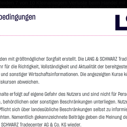
leiden 7 von 10 Kleinanlegern Verluste beim Handel mit 
 hoch risikoreiche Produkte und nicht für langfristige Anl
bedingungen
Impressum
Disclai
s
Anleihen
Zertifikate
wikifolio
Service
Wa
den mit größtmöglicher Sorgfalt erstellt. Die LANG & SCHWARZ Tra
für die Richtigkeit, Vollständigkeit und Aktualität der bereitgest
4.235,8200 $
SILBER
61,5250 $
BRENT OIL
- und sonstiger Wirtschaftsinformationen. Die angezeigten Kurse 
elskursen abweichen.
Vortag 62,025
alte erfolgt auf eigene Gefahr des Nutzers und sind nicht für Per
Vortag 79,440
n, behördlichen oder sonstigen Beschränkungen unterliegen. Nutz
-11,5700 $
-0,27 %
06.08. 23:00
-0,5000 $
-0,81 %
06.08. 23:00
Pflicht sich über landesübliche Beschränkungen selbst zu informi
hten. Namentlich gekennzeichnete Beiträge geben die Meinung des
 SCHWARZ Tradecenter AG & Co. KG wieder.