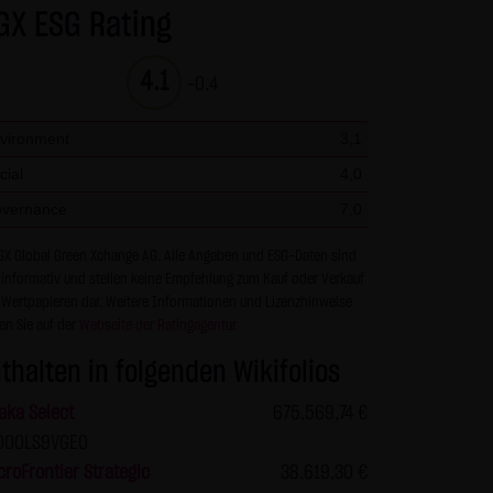
GX ESG Rating
r Seiten ist nicht gestattet
en und nicht kommerziellen
4.1
-0.4
s die Informationen und Inhalte
berprüft werden. Links zur
vironment
3,1
keiner Zustimmung durch die
cial
4,0
ur mit Erlaubnis zulässig.
vernance
7,0
en über den Zugriff (Datum,
GX Global Green Xchange AG. Alle Angaben und ESG-Daten sind
 informativ und stellen keine Empfehlung zum Kauf oder Verkauf
 zu den personenbezogenen
 Wertpapieren dar. Weitere Informationen und Lizenzhinweise
tet. Soweit auf der Website
en Sie auf der
Webseite der Ratingagentur
erfolgt dies, soweit möglich,
thalten in folgenden Wikifolios
 Zwecken, findet nicht statt.
en nennt man "Cookie", die
aka Select
675.569,74 €
keit, diese Funktion innerhalb
000LS9VGE0
 der Bedienbarkeit unserer
roFrontier Strategic
38.619,30 €
ass die Datenübertragung im