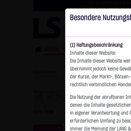
Im Durchschnitt er
Turbo-Zertifikate sind
Besondere Nutzungs
(1) Haftungsbeschränkung
Aktien
ETFs
Derivate
Fond
Inhalte dieser Website:
Die Inhalte dieser Website wer
übernimmt jedoch keine Gewähr 
L&S Indikation
26.151,00 Pkt
GOLD
der Kurse, der Markt-, Börsen
rechtlich verbindlichen Hand
Vortag 26.215,000
Die Nutzung der abrufbaren Inh
Vortag 4.247,390
denen die Inhalte gesetzliche
06.08. 23:00
-64,00 Pkt
-0,24 %
06.08. 23:00
in eigener Verantwortung und 
erforderlichen Umfang zu beac
Watchlist
immer die Meinung der LANG &