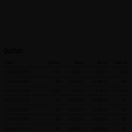
AG & Co. KG haftet für Vorsatz und grobe Fahrlässigkeit
sowie bei Verletzung einer wesentlichen Vertragspflicht
(Kardinalpflicht). Die LANG & SCHWARZ Tradecenter AG &
Co. KG haftet unter Begrenzung auf Ersatz des bei
Vertragsschluss vorhersehbaren vertragstypischen
Schadens für solche Schäden, die auf einer leicht
Quotes
fahrlässigen Verletzung von Kardinalpflichten durch ihn
oder eines seiner gesetzlichen Vertreter oder
Zeit
Stück
Geld
Brief
Stück
Erfüllungsgehilfen beruhen. Bei leicht fahrlässiger
08:34:53.499
200
0,318 €
0,378 €
200
Verletzung von Nebenpflichten, die keine
16:03:01.965
85
0,332 €
0,362 €
85
Kardinalpflichten sind, haftet die LANG & SCHWARZ
Tradecenter AG & Co. KG nicht. Die Haftung für Schäden,
19:25:41.108
1.000
0,33 €
0,36 €
1.000
die in den Schutzbereich einer von der LANG & SCHWARZ
16:57:29.515
85
0,332 €
0,362 €
85
Tradecenter AG & Co. KG gegebenen Garantie oder
16:53:02.247
85
0,332 €
0,362 €
85
Zusicherung fallen, sowie die Haftung für Ansprüche
16:48:34.957
85
0,332 €
0,362 €
85
aufgrund des Produkthaftungsgesetzes und Schäden aus
16:44:07.293
85
0,332 €
0,362 €
85
der Verletzung des Lebens, des Körpers oder der