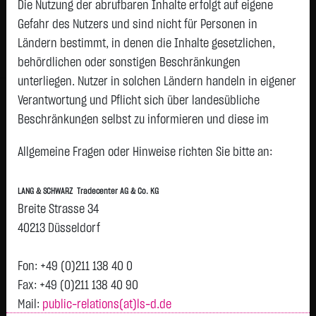
Die Nutzung der abrufbaren Inhalte erfolgt auf eigene
Status:
tradeable
Gefahr des Nutzers und sind nicht für Personen in
Geld
Brief
Ländern bestimmt, in denen die Inhalte gesetzlichen,
0,2950
€
0,3270
€
behördlichen oder sonstigen Beschränkungen
Stück:
41.667
Stück:
41.667
unterliegen. Nutzer in solchen Ländern handeln in eigener
Intraday
1 Monat
6 Monate
1 Jahr
3 Jahre
Alles
Verantwortung und Pflicht sich über landesübliche
Beschränkungen selbst zu informieren und diese im
H
0,36
erforderlichen Umfang zu beachten. Namentlich
Allgemeine Fragen oder Hinweise richten Sie bitte an:
gekennzeichnete Beiträge geben die Meinung des
0,35
jeweiligen Autors und nicht immer die Meinung der LANG &
LANG & SCHWARZ Tradecenter AG & Co. KG
SCHWARZ Tradecenter AG & Co. KG wieder.
0,34
Breite Strasse 34
Verfügbarkeit der Website:
40213 Düsseldorf
0,33
Die Lang & Schwarz TradeCenter AG & Co. KG wird sich
bemühen, den Dienst möglichst unterbrechungsfrei zum
Fon: +49 (0)211 138 40 0
0,32
Abruf anzubieten. Auch bei aller Sorgfalt können aber
Fax: +49 (0)211 138 40 90
Ausfallzeiten nicht ausgeschlossen werden. Die LANG &
0,31
Mail:
public-relations(at)ls-d.de
Vortag 0,309