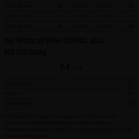
Gesundheit bleibt hiervon unberührt.
16:39:39.959
85
0,332 €
0,362 €
85
16:35:12.435
85
0,332 €
0,362 €
85
(2) Urheberrecht
16:30:45.241
85
0,332 €
0,362 €
85
Die auf dieser Website veröffentlichten Inhalte und Werke
sind urheberrechtlich geschützt. Jede vom deutschen
Top Turbos auf BANK CENTRAL ASIA
Urheberrecht nicht zugelassene Verwertung bedarf der
GGX ESG Rating
vorherigen schriftlichen Zustimmung des jeweiligen
Autors oder Urhebers. Dies gilt insbesondere für
3.4
+1.6
Vervielfältigung, Bearbeitung, Übersetzung,
Einspeicherung, Verarbeitung bzw. Wiedergabe von
Environment
1,7
Inhalten in Datenbanken oder anderen elektronischen
Social
4,0
Medien und Systemen. Inhalte und Beiträge Dritter sind
dabei als solche gekennzeichnet. Die unerlaubte
Governance
7,0
Vervielfältigung oder Weitergabe einzelner Inhalte oder
© GGX Global Green Xchange AG. Alle Angaben und ESG-Daten sind rein
kompletter Seiten ist nicht gestattet und strafbar.
informativ und stellen keine Empfehlung zum Kauf oder Verkauf von
Lediglich die Herstellung von Kopien und Downloads für
Wertpapieren dar. Weitere Informationen und Lizenzhinweise finden Sie auf der
den persönlichen, privaten und nicht kommerziellen
Webseite der Ratingagentur