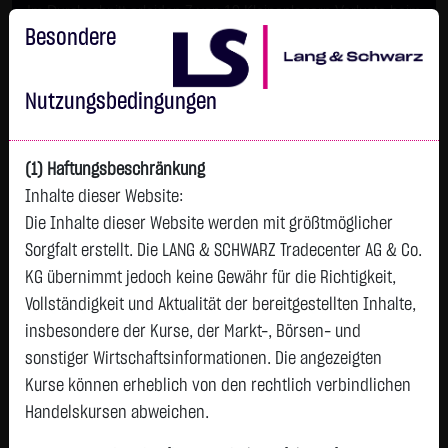
Im Durchschnitt erleiden 7 von 10 Kleinanlegern Verluste beim
Handel mit Turbo-Zertifikaten.
Besondere
Turbo-Zertifikate sind hoch risikoreiche Produkte und nicht für
langfristige Anlagestrategien geeignet.
Nutzungsbedingungen
(1) Haftungsbeschränkung
Inhalte dieser Website:
Die Inhalte dieser Website werden mit größtmöglicher
Sorgfalt erstellt. Die LANG & SCHWARZ Tradecenter AG & Co.
KG übernimmt jedoch keine Gewähr für die Richtigkeit,
Vollständigkeit und Aktualität der bereitgestellten Inhalte,
Watchlist
insbesondere der Kurse, der Markt-, Börsen- und
sonstiger Wirtschaftsinformationen. Die angezeigten
BANK CENTRAL ASIA
Kurse können erheblich von den rechtlich verbindlichen
ISIN: ID1000109507 | WKN: A0NBWE
Handelskursen abweichen.
0,3110
€
+0,0020
+0,65 %
12:09:10