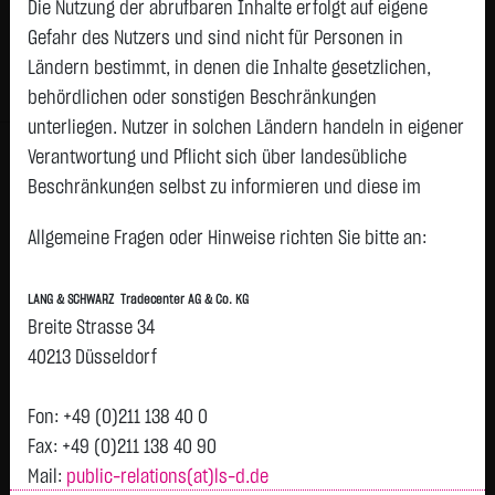
Die Nutzung der abrufbaren Inhalte erfolgt auf eigene
Status:
tradeable
Gefahr des Nutzers und sind nicht für Personen in
Geld
Brief
Ländern bestimmt, in denen die Inhalte gesetzlichen,
1,0600
€
1,1200
€
behördlichen oder sonstigen Beschränkungen
Stück:
11.268
Stück:
11.268
unterliegen. Nutzer in solchen Ländern handeln in eigener
Intraday
1 Monat
6 Monate
1 Jahr
3 Jahre
Alles
H
Verantwortung und Pflicht sich über landesübliche
Vortag 1,105
Beschränkungen selbst zu informieren und diese im
erforderlichen Umfang zu beachten. Namentlich
Allgemeine Fragen oder Hinweise richten Sie bitte an:
gekennzeichnete Beiträge geben die Meinung des
1,1
jeweiligen Autors und nicht immer die Meinung der LANG &
LANG & SCHWARZ Tradecenter AG & Co. KG
SCHWARZ Tradecenter AG & Co. KG wieder.
Breite Strasse 34
1,095
Verfügbarkeit der Website:
40213 Düsseldorf
Die Lang & Schwarz TradeCenter AG & Co. KG wird sich
bemühen, den Dienst möglichst unterbrechungsfrei zum
Fon: +49 (0)211 138 40 0
1,09
Abruf anzubieten. Auch bei aller Sorgfalt können aber
Fax: +49 (0)211 138 40 90
Ausfallzeiten nicht ausgeschlossen werden. Die LANG &
Mail:
public-relations(at)ls-d.de