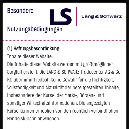
Im Durchschnitt erleiden 7 von 10 Kleinanlegern Verluste beim
Handel mit Turbo-Zertifikaten.
Besondere
Turbo-Zertifikate sind hoch risikoreiche Produkte und nicht für
langfristige Anlagestrategien geeignet.
Nutzungsbedingungen
(1) Haftungsbeschränkung
Inhalte dieser Website:
Die Inhalte dieser Website werden mit größtmöglicher
Sorgfalt erstellt. Die LANG & SCHWARZ Tradecenter AG & Co.
KG übernimmt jedoch keine Gewähr für die Richtigkeit,
Vollständigkeit und Aktualität der bereitgestellten Inhalte,
Watchlist
insbesondere der Kurse, der Markt-, Börsen- und
sonstiger Wirtschaftsinformationen. Die angezeigten
BANK OF AYUDHYA
Kurse können erheblich von den rechtlich verbindlichen
ISIN: TH0023010R10 | WKN: 675455
Handelskursen abweichen.
1,0900
€
-0,0150
-1,36 %
14:42:13