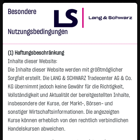
Im Durchschnitt erleiden 7 von 10 Kleinanlegern Verluste beim
Handel mit Turbo-Zertifikaten.
Besondere
Turbo-Zertifikate sind hoch risikoreiche Produkte und nicht für
langfristige Anlagestrategien geeignet.
Nutzungsbedingungen
(1) Haftungsbeschränkung
Inhalte dieser Website:
Die Inhalte dieser Website werden mit größtmöglicher
Sorgfalt erstellt. Die LANG & SCHWARZ Tradecenter AG & Co.
KG übernimmt jedoch keine Gewähr für die Richtigkeit,
Vollständigkeit und Aktualität der bereitgestellten Inhalte,
Watchlist
insbesondere der Kurse, der Markt-, Börsen- und
sonstiger Wirtschaftsinformationen. Die angezeigten
ASCENDAS REAL ESTATE INV.TRUST
Kurse können erheblich von den rechtlich verbindlichen
ISIN: SG1M77906915 | WKN: 157700
Handelskursen abweichen.
1,7055
€
-0,0235
-1,36 %
11:14:07