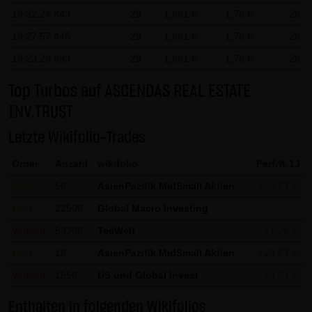
Gesundheit bleibt hiervon unberührt.
18:32:24.843
29
1,691 €
1,76 €
29
18:27:57.445
29
1,691 €
1,76 €
29
(2) Urheberrecht
18:23:29.993
29
1,691 €
1,76 €
29
Die auf dieser Website veröffentlichten Inhalte und Werke
sind urheberrechtlich geschützt. Jede vom deutschen
Top Turbos auf ASCENDAS REAL ESTATE
Urheberrecht nicht zugelassene Verwertung bedarf der
INV.TRUST
vorherigen schriftlichen Zustimmung des jeweiligen
Letzte Wikifolio-Trades
Autors oder Urhebers. Dies gilt insbesondere für
Vervielfältigung, Bearbeitung, Übersetzung,
Order
Anzahl
wikifolio
Perf.% 1J
Einspeicherung, Verarbeitung bzw. Wiedergabe von
Kauf
50
AsienPazifik MidSmall Aktien
+20,57 %
Inhalten in Datenbanken oder anderen elektronischen
Kauf
22500
Global Macro Investing
-
Medien und Systemen. Inhalte und Beiträge Dritter sind
Verkauf
53300
TecWelt
+1,26 %
dabei als solche gekennzeichnet. Die unerlaubte
Vervielfältigung oder Weitergabe einzelner Inhalte oder
Kauf
10
AsienPazifik MidSmall Aktien
+20,57 %
kompletter Seiten ist nicht gestattet und strafbar.
Verkauf
1550
US und Global Invest
+4,74 %
Lediglich die Herstellung von Kopien und Downloads für
Enthalten in folgenden Wikifolios
den persönlichen, privaten und nicht kommerziellen