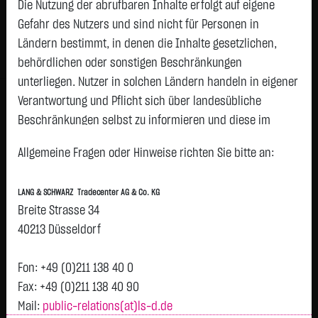
Die Nutzung der abrufbaren Inhalte erfolgt auf eigene
Status:
tradeable
Gefahr des Nutzers und sind nicht für Personen in
Geld
Brief
Ländern bestimmt, in denen die Inhalte gesetzlichen,
1,6870
€
1,7240
€
behördlichen oder sonstigen Beschränkungen
Stück:
7.084
Stück:
7.084
unterliegen. Nutzer in solchen Ländern handeln in eigener
Intraday
1 Monat
6 Monate
1 Jahr
3 Jahre
Alles
Verantwortung und Pflicht sich über landesübliche
H
Beschränkungen selbst zu informieren und diese im
Vortag 1,729
1,725
erforderlichen Umfang zu beachten. Namentlich
Allgemeine Fragen oder Hinweise richten Sie bitte an:
gekennzeichnete Beiträge geben die Meinung des
1,72
jeweiligen Autors und nicht immer die Meinung der LANG &
LANG & SCHWARZ Tradecenter AG & Co. KG
SCHWARZ Tradecenter AG & Co. KG wieder.
1,715
Breite Strasse 34
Verfügbarkeit der Website:
40213 Düsseldorf
1,71
Die Lang & Schwarz TradeCenter AG & Co. KG wird sich
bemühen, den Dienst möglichst unterbrechungsfrei zum
Fon: +49 (0)211 138 40 0
1,705
Abruf anzubieten. Auch bei aller Sorgfalt können aber
Fax: +49 (0)211 138 40 90
Ausfallzeiten nicht ausgeschlossen werden. Die LANG &
1,7
Mail:
public-relations(at)ls-d.de