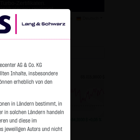
Turbo-Zertifikaten.
agestrategien geeignet.
mer
Kontakt
Datenschutz
Karriere
Deutsch
tchlist
decenter AG & Co. KG
ellten Inhalte, insbesondere
82,2700 $
Bitcoin (BTC)
65.015,9600 $
können erheblich von den
sonen in Ländern bestimmt, in
Vortag 64.981,650
er in solchen Ländern handeln
+0,0150 $
+0,02 %
08.08. 13:01
+34,3100 $
+0,05 %
eren und diese im
 jeweiligen Autors und nicht
Status:
closed