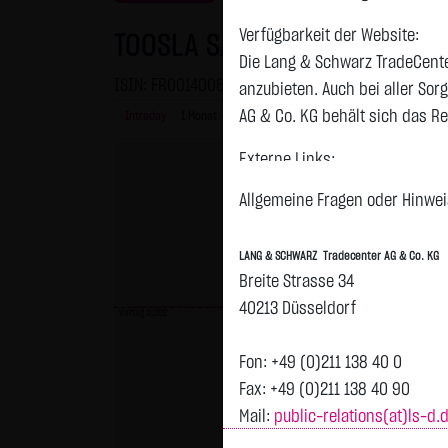
Verfügbarkeit der Website:
TOOSLA SA EO-,08125
Die Lang & Schwarz TradeCente
ISIN: FR00140062B9 | WKN: A3C9C9
anzubieten. Auch bei aller So
AG & Co. KG behält sich das Re
Intraday
1 Monat
6 Monate
1 Jahr
3 Jahre
Alles
Externe Links:
Diese Website enthält Verknüpf
Allgemeine Fragen oder Hinweis
jeweiligen Betreiber. Die LAN
fremden Inhalte daraufhin übe
LANG & SCHWARZ Tradecenter AG & Co. KG
ersichtlich. Die LANG & SCHWAR
Breite Strasse 34
auf die Inhalte der verknüpft
40213 Düsseldorf
Vortag 0,002
Tradecenter AG & Co. KG die hi
externen Links ist für die LA
Fon: +49 (0)211 138 40 0
zumutbar. Bei Kenntnis von Re
Fax: +49 (0)211 138 40 90
Mail:
public-relations(at)ls-d.
Kein Vertragsverhältnis:
Mit der Nutzung der Website d