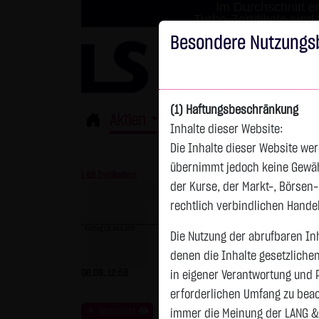
Im Durchschnitt er
Turbo-Zertifikate sind
Besondere Nutzungs
(1) Haftungsbeschränkung
Aktien
ETFs
Derivate
Fond
Inhalte dieser Website:
Die Inhalte dieser Website wer
übernimmt jedoch keine Gewähr 
L&S Indikation
26.364,00 Pkt
GOLD
der Kurse, der Markt-, Börsen
rechtlich verbindlichen Hand
Vortag 26.364,000
Die Nutzung der abrufbaren Inh
denen die Inhalte gesetzliche
Vortag 4.235,820
08.08. 12:58
- Pkt
0,00 %
07.08. 22:59
+
in eigener Verantwortung und 
erforderlichen Umfang zu beac
Watchlist
immer die Meinung der LANG &