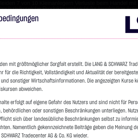
leiden 7 von 10 Kleinanlegern Verluste beim Handel mit 
 hoch risikoreiche Produkte und nicht für langfristige Anl
bedingungen
Impressum
Disclai
s
Anleihen
Zertifikate
wikifolio
Service
Wa
den mit größtmöglicher Sorgfalt erstellt. Die LANG & SCHWARZ Tra
für die Richtigkeit, Vollständigkeit und Aktualität der bereitgest
4.342,4000 $
SILBER
63,5855 $
BRENT OIL
- und sonstiger Wirtschaftsinformationen. Die angezeigten Kurse 
elskursen abweichen.
Vortag 82,255
alte erfolgt auf eigene Gefahr des Nutzers und sind nicht für Per
n, behördlichen oder sonstigen Beschränkungen unterliegen. Nutz
Vortag 61,525
106,5800 $
+2,52 %
07.08. 22:59
+2,0605 $
+3,35 %
08.08. 12:43
Pflicht sich über landesübliche Beschränkungen selbst zu informi
hten. Namentlich gekennzeichnete Beiträge geben die Meinung des
 SCHWARZ Tradecenter AG & Co. KG wieder.