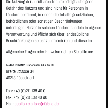
Die Nutzung der abrufbaren Inhalte erfolgt auf eigene
Status:
tradeable
Gefahr des Nutzers und sind nicht für Personen in
Geld
Brief
Ländern bestimmt, in denen die Inhalte gesetzlichen,
4,6600
€
5,3000
€
behördlichen oder sonstigen Beschränkungen
Stück:
1.333
Stück:
1.333
unterliegen. Nutzer in solchen Ländern handeln in eigener
Intraday
1 Monat
6 Monate
1 Jahr
3 Jahre
Alles
H
Verantwortung und Pflicht sich über landesübliche
Beschränkungen selbst zu informieren und diese im
erforderlichen Umfang zu beachten. Namentlich
5
Allgemeine Fragen oder Hinweise richten Sie bitte an:
gekennzeichnete Beiträge geben die Meinung des
Vortag 5,000
jeweiligen Autors und nicht immer die Meinung der LANG &
LANG & SCHWARZ Tradecenter AG & Co. KG
SCHWARZ Tradecenter AG & Co. KG wieder.
4,99
Breite Strasse 34
Verfügbarkeit der Website:
40213 Düsseldorf
4,98
Die Lang & Schwarz TradeCenter AG & Co. KG wird sich
bemühen, den Dienst möglichst unterbrechungsfrei zum
Fon: +49 (0)211 138 40 0
Abruf anzubieten. Auch bei aller Sorgfalt können aber
Fax: +49 (0)211 138 40 90
4,97
Ausfallzeiten nicht ausgeschlossen werden. Die LANG &
Mail:
public-relations(at)ls-d.de
T