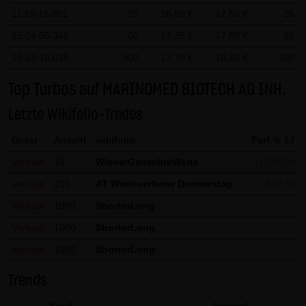
Gesundheit bleibt hiervon unberührt.
11:19:15.951
25
16,50 €
17,50 €
25
15:04:05.366
60
17,35 €
17,80 €
60
(2) Urheberrecht
16:13:16.038
300
17,70 €
18,30 €
300
Die auf dieser Website veröffentlichten Inhalte und Werke
sind urheberrechtlich geschützt. Jede vom deutschen
Top Turbos auf MARINOMED BIOTECH AG INH.
Urheberrecht nicht zugelassene Verwertung bedarf der
Letzte Wikifolio-Trades
vorherigen schriftlichen Zustimmung des jeweiligen
Autors oder Urhebers. Dies gilt insbesondere für
Order
Anzahl
wikifolio
Perf.% 1J
Vervielfältigung, Bearbeitung, Übersetzung,
Verkauf
10
WienerGmischteWerte
+18,95 %
Einspeicherung, Verarbeitung bzw. Wiedergabe von
Verkauf
215
AT Werteverlierer Donnerstag
+4,93 %
Inhalten in Datenbanken oder anderen elektronischen
Verkauf
1000
ShortorLong
-
Medien und Systemen. Inhalte und Beiträge Dritter sind
dabei als solche gekennzeichnet. Die unerlaubte
Verkauf
1000
ShortorLong
-
Vervielfältigung oder Weitergabe einzelner Inhalte oder
Verkauf
1000
ShortorLong
-
kompletter Seiten ist nicht gestattet und strafbar.
Trends
Lediglich die Herstellung von Kopien und Downloads für
den persönlichen, privaten und nicht kommerziellen