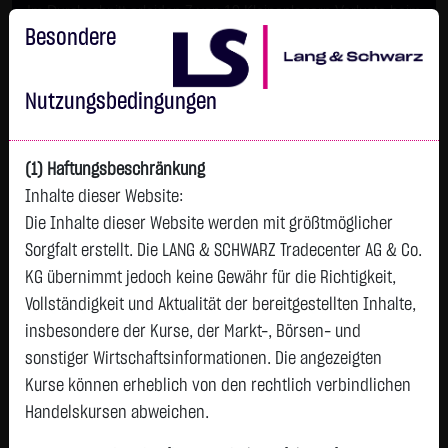
Im Durchschnitt erleiden 7 von 10 Kleinanlegern Verluste beim
Handel mit Turbo-Zertifikaten.
Besondere
Turbo-Zertifikate sind hoch risikoreiche Produkte und nicht für
langfristige Anlagestrategien geeignet.
Nutzungsbedingungen
(1) Haftungsbeschränkung
Inhalte dieser Website:
Die Inhalte dieser Website werden mit größtmöglicher
Sorgfalt erstellt. Die LANG & SCHWARZ Tradecenter AG & Co.
KG übernimmt jedoch keine Gewähr für die Richtigkeit,
Vollständigkeit und Aktualität der bereitgestellten Inhalte,
Watchlist
insbesondere der Kurse, der Markt-, Börsen- und
sonstiger Wirtschaftsinformationen. Die angezeigten
MARINOMED BIOTECH AG INH.
Kurse können erheblich von den rechtlich verbindlichen
ISIN: ATMARINOMED6 | WKN: A2N9MM
Handelskursen abweichen.
4,9800
€
-0,0200
-0,40 %
08:56:48