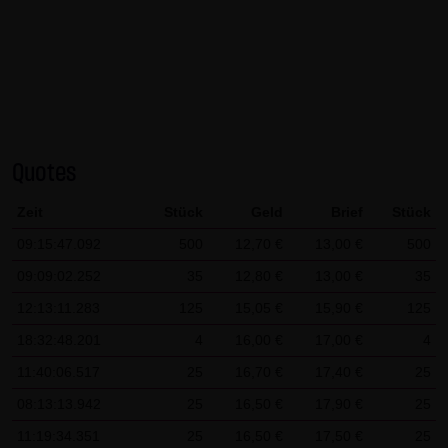
AG & Co. KG haftet für Vorsatz und grobe Fahrlässigkeit
sowie bei Verletzung einer wesentlichen Vertragspflicht
(Kardinalpflicht). Die LANG & SCHWARZ Tradecenter AG &
Co. KG haftet unter Begrenzung auf Ersatz des bei
Vertragsschluss vorhersehbaren vertragstypischen
Schadens für solche Schäden, die auf einer leicht
Quotes
fahrlässigen Verletzung von Kardinalpflichten durch ihn
oder eines seiner gesetzlichen Vertreter oder
Zeit
Stück
Geld
Brief
Stück
Erfüllungsgehilfen beruhen. Bei leicht fahrlässiger
09:15:47.092
500
12,70 €
13,00 €
500
Verletzung von Nebenpflichten, die keine
09:09:02.252
35
12,80 €
13,00 €
35
Kardinalpflichten sind, haftet die LANG & SCHWARZ
Tradecenter AG & Co. KG nicht. Die Haftung für Schäden,
12:13:11.283
125
15,05 €
15,90 €
125
die in den Schutzbereich einer von der LANG & SCHWARZ
18:32:48.201
4
16,00 €
17,00 €
4
Tradecenter AG & Co. KG gegebenen Garantie oder
11:40:06.517
25
16,70 €
17,40 €
25
Zusicherung fallen, sowie die Haftung für Ansprüche
08:13:13.942
25
16,50 €
17,90 €
25
aufgrund des Produkthaftungsgesetzes und Schäden aus
11:19:34.351
25
16,50 €
17,50 €
25
der Verletzung des Lebens, des Körpers oder der