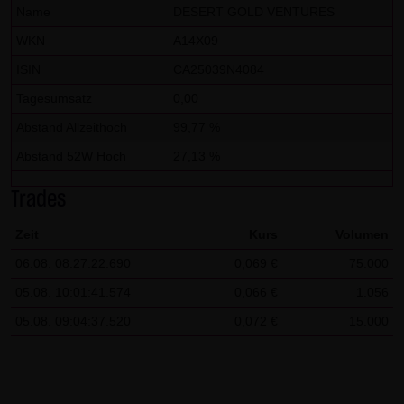
dieser externen Links ist für die LANG & SCHWARZ
Name
DESERT GOLD VENTURES
Tradecenter AG & Co. KG ohne konkrete Hinweise auf
WKN
A14X09
Rechtsverstöße nicht zumutbar. Bei Kenntnis von
ISIN
CA25039N4084
Rechtsverstößen werden jedoch derartige externe Links
Tagesumsatz
0,00
unverzüglich gelöscht.
Abstand Allzeithoch
99,77 %
Kein Vertragsverhältnis:
Abstand 52W Hoch
27,13 %
Mit der Nutzung der Website der LANG & SCHWARZ
Tradecenter AG & Co. KG kommt keinerlei
Trades
Vertragsverhältnis zwischen dem Nutzer und der LANG &
Zeit
Kurs
Volumen
SCHWARZ Tradecenter AG & Co. KG zustande. Insofern
06.08. 08:27:22.690
0,069 €
75.000
ergeben sich auch keinerlei vertragliche oder
quasivertragliche Ansprüche gegen die LANG & SCHWARZ
05.08. 10:01:41.574
0,066 €
1.056
Tradecenter AG & Co. KG. Für den Fall, dass die Nutzung
05.08. 09:04:37.520
0,072 €
15.000
der Website doch zu einem Vertragsverhältnis führen
sollte, gilt rein vorsorglich nachfolgende
Haftungsbeschränkung: Die LANG & SCHWARZ Tradecenter