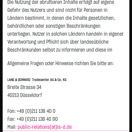
Die Nutzung der abrufbaren Inhalte erfolgt auf eigene
Status:
closed
Gefahr des Nutzers und sind nicht für Personen in
Geld
Brief
Ländern bestimmt, in denen die Inhalte gesetzlichen,
0,0660
€
0,0710
€
behördlichen oder sonstigen Beschränkungen
Stück:
121.212
Stück:
121.212
unterliegen. Nutzer in solchen Ländern handeln in eigener
Intraday
1 Monat
6 Monate
1 Jahr
3 Jahre
Alles
Verantwortung und Pflicht sich über landesübliche
Beschränkungen selbst zu informieren und diese im
erforderlichen Umfang zu beachten. Namentlich
Allgemeine Fragen oder Hinweise richten Sie bitte an:
gekennzeichnete Beiträge geben die Meinung des
jeweiligen Autors und nicht immer die Meinung der LANG &
LANG & SCHWARZ Tradecenter AG & Co. KG
SCHWARZ Tradecenter AG & Co. KG wieder.
Breite Strasse 34
H
0,0685
Verfügbarkeit der Website:
40213 Düsseldorf
Vortag 0,069
T
Die Lang & Schwarz TradeCenter AG & Co. KG wird sich
bemühen, den Dienst möglichst unterbrechungsfrei zum
Fon: +49 (0)211 138 40 0
Abruf anzubieten. Auch bei aller Sorgfalt können aber
Fax: +49 (0)211 138 40 90
Ausfallzeiten nicht ausgeschlossen werden. Die LANG &
Mail:
public-relations(at)ls-d.de