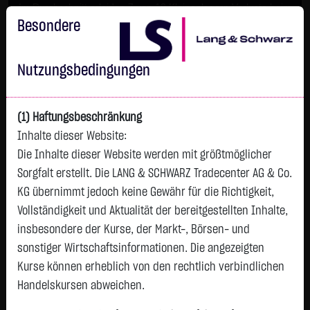
Im Durchschnitt erleiden 7 von 10 Kleinanlegern Verluste beim
Handel mit Turbo-Zertifikaten.
Besondere
Turbo-Zertifikate sind hoch risikoreiche Produkte und nicht für
langfristige Anlagestrategien geeignet.
Nutzungsbedingungen
(1) Haftungsbeschränkung
Inhalte dieser Website:
Die Inhalte dieser Website werden mit größtmöglicher
Sorgfalt erstellt. Die LANG & SCHWARZ Tradecenter AG & Co.
KG übernimmt jedoch keine Gewähr für die Richtigkeit,
Vollständigkeit und Aktualität der bereitgestellten Inhalte,
Watchlist
insbesondere der Kurse, der Markt-, Börsen- und
sonstiger Wirtschaftsinformationen. Die angezeigten
DESERT GOLD VENTURES
Kurse können erheblich von den rechtlich verbindlichen
ISIN: CA25039N4084 | WKN: A14X09
Handelskursen abweichen.
0,0685
€
-
0,00 %
08.08. 12:58