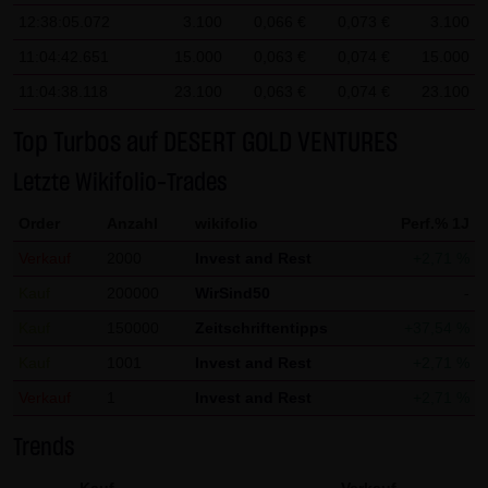
Gesundheit bleibt hiervon unberührt.
12:38:05.072
3.100
0,066 €
0,073 €
3.100
11:04:42.651
15.000
0,063 €
0,074 €
15.000
(2) Urheberrecht
11:04:38.118
23.100
0,063 €
0,074 €
23.100
Die auf dieser Website veröffentlichten Inhalte und Werke
sind urheberrechtlich geschützt. Jede vom deutschen
Top Turbos auf DESERT GOLD VENTURES
Urheberrecht nicht zugelassene Verwertung bedarf der
Letzte Wikifolio-Trades
vorherigen schriftlichen Zustimmung des jeweiligen
Autors oder Urhebers. Dies gilt insbesondere für
Order
Anzahl
wikifolio
Perf.% 1J
Vervielfältigung, Bearbeitung, Übersetzung,
Verkauf
2000
Invest and Rest
+2,71 %
Einspeicherung, Verarbeitung bzw. Wiedergabe von
Kauf
200000
WirSind50
-
Inhalten in Datenbanken oder anderen elektronischen
Kauf
150000
Zeitschriftentipps
+37,54 %
Medien und Systemen. Inhalte und Beiträge Dritter sind
dabei als solche gekennzeichnet. Die unerlaubte
Kauf
1001
Invest and Rest
+2,71 %
Vervielfältigung oder Weitergabe einzelner Inhalte oder
Verkauf
1
Invest and Rest
+2,71 %
kompletter Seiten ist nicht gestattet und strafbar.
Trends
Lediglich die Herstellung von Kopien und Downloads für
den persönlichen, privaten und nicht kommerziellen