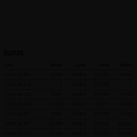
AG & Co. KG haftet für Vorsatz und grobe Fahrlässigkeit
sowie bei Verletzung einer wesentlichen Vertragspflicht
(Kardinalpflicht). Die LANG & SCHWARZ Tradecenter AG &
Co. KG haftet unter Begrenzung auf Ersatz des bei
Vertragsschluss vorhersehbaren vertragstypischen
Schadens für solche Schäden, die auf einer leicht
Quotes
fahrlässigen Verletzung von Kardinalpflichten durch ihn
oder eines seiner gesetzlichen Vertreter oder
Zeit
Stück
Geld
Brief
Stück
Erfüllungsgehilfen beruhen. Bei leicht fahrlässiger
14:11:55.904
5.000
0,068 €
0,073 €
5.000
Verletzung von Nebenpflichten, die keine
14:02:24.178
1
0,068 €
0,072 €
1
Kardinalpflichten sind, haftet die LANG & SCHWARZ
Tradecenter AG & Co. KG nicht. Die Haftung für Schäden,
13:41:42.226
5.000
0,068 €
0,073 €
5.000
die in den Schutzbereich einer von der LANG & SCHWARZ
13:28:05.608
10.000
0,066 €
0,072 €
10.000
Tradecenter AG & Co. KG gegebenen Garantie oder
13:06:01.007
5.000
0,066 €
0,072 €
5.000
Zusicherung fallen, sowie die Haftung für Ansprüche
13:02:39.367
15.000
0,066 €
0,072 €
15.000
aufgrund des Produkthaftungsgesetzes und Schäden aus
12:58:20.513
15.000
0,066 €
0,072 €
15.000
der Verletzung des Lebens, des Körpers oder der