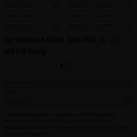
Gesundheit bleibt hiervon unberührt.
21:59:04.621
124
180,02 €
181,68 €
124
21:58:34.305
124
180,04 €
181,70 €
124
(2) Urheberrecht
21:58:19.125
124
180,04 €
181,70 €
124
Die auf dieser Website veröffentlichten Inhalte und Werke
sind urheberrechtlich geschützt. Jede vom deutschen
Top Turbos auf AUTOM. DATA PROC. DL -,10
Urheberrecht nicht zugelassene Verwertung bedarf der
GGX ESG Rating
vorherigen schriftlichen Zustimmung des jeweiligen
Autors oder Urhebers. Dies gilt insbesondere für
4.7
+1.5
Vervielfältigung, Bearbeitung, Übersetzung,
Einspeicherung, Verarbeitung bzw. Wiedergabe von
Environment
4,3
Inhalten in Datenbanken oder anderen elektronischen
Social
1,1
Medien und Systemen. Inhalte und Beiträge Dritter sind
dabei als solche gekennzeichnet. Die unerlaubte
Governance
10,0
Vervielfältigung oder Weitergabe einzelner Inhalte oder
© GGX Global Green Xchange AG. Alle Angaben und ESG-Daten sind rein
kompletter Seiten ist nicht gestattet und strafbar.
informativ und stellen keine Empfehlung zum Kauf oder Verkauf von
Lediglich die Herstellung von Kopien und Downloads für
Wertpapieren dar. Weitere Informationen und Lizenzhinweise finden Sie auf der
den persönlichen, privaten und nicht kommerziellen
Webseite der Ratingagentur