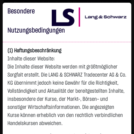
Im Durchschnitt erleiden 7 von 10 Kleinanlegern Verluste beim
Handel mit Turbo-Zertifikaten.
Besondere
Turbo-Zertifikate sind hoch risikoreiche Produkte und nicht für
langfristige Anlagestrategien geeignet.
Nutzungsbedingungen
(1) Haftungsbeschränkung
Inhalte dieser Website:
Die Inhalte dieser Website werden mit größtmöglicher
Sorgfalt erstellt. Die LANG & SCHWARZ Tradecenter AG & Co.
KG übernimmt jedoch keine Gewähr für die Richtigkeit,
Vollständigkeit und Aktualität der bereitgestellten Inhalte,
Watchlist
insbesondere der Kurse, der Markt-, Börsen- und
sonstiger Wirtschaftsinformationen. Die angezeigten
AUTOM. DATA PROC. DL -,10
Kurse können erheblich von den rechtlich verbindlichen
ISIN: US0530151036 | WKN: 850347
Handelskursen abweichen.
234,7250
€
-0,1500
-0,06 %
08.08. 13:01