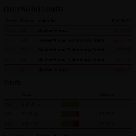
Gebrauch ist erlaubt; wobei es dem Benutzer der Webseite
Letzte Wikifolio-Trades
obliegt dafür zu Sorge zu tragen, dass die Informationen
Order
Anzahl
wikifolio
Perf.% 1J
und Inhalte die er auf seine Systeme herunterlädt auf
Viren und sonstige zerstörerische Eigenschaften hin
Kauf
30
System Plutos
-22,07 %
überprüft werden. Links zur Website der LANG & SCHWARZ
Kauf
100
SystemAlpha Technology Trend
-17,37 %
Tradecenter AG & Co. KG sind jederzeit willkommen und
Kauf
50
SystemAlpha Technology Trend
-17,37 %
bedürfen keiner Zustimmung durch die LANG & SCHWARZ
Kauf
50
SystemAlpha Technology Trend
-17,37 %
Tradecenter AG & Co. KG. Die Darstellung dieser Website in
Kauf
20
System Plutos
-22,07 %
fremden Frames ist nur mit Erlaubnis zulässig.
Trends
(3) Datenschutz
Durch den Besuch der Website der LANG & SCHWARZ
Kauf
Verkauf
Tradecenter AG & Co. KG können Informationen über den
1W
100,00 %
Zugriff (Datum, Uhrzeit, betrachtete Seite u.a.) auf dem
1M
86,11 %
13,89 %
Server gespeichert werden. Diese Daten gehören nicht zu
3M
66,67 %
33,33 %
den personenbezogenen Daten, sondern sind
anonymisiert. Sie werden ausschließlich zu statistischen