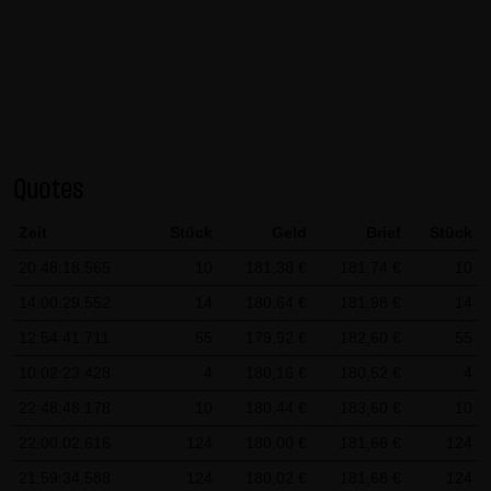
AG & Co. KG haftet für Vorsatz und grobe Fahrlässigkeit
sowie bei Verletzung einer wesentlichen Vertragspflicht
(Kardinalpflicht). Die LANG & SCHWARZ Tradecenter AG &
Co. KG haftet unter Begrenzung auf Ersatz des bei
Vertragsschluss vorhersehbaren vertragstypischen
Schadens für solche Schäden, die auf einer leicht
Quotes
fahrlässigen Verletzung von Kardinalpflichten durch ihn
oder eines seiner gesetzlichen Vertreter oder
Zeit
Stück
Geld
Brief
Stück
Erfüllungsgehilfen beruhen. Bei leicht fahrlässiger
20:48:18.565
10
181,38 €
181,74 €
10
Verletzung von Nebenpflichten, die keine
14:00:29.552
14
180,64 €
181,98 €
14
Kardinalpflichten sind, haftet die LANG & SCHWARZ
Tradecenter AG & Co. KG nicht. Die Haftung für Schäden,
12:54:41.711
55
179,92 €
182,60 €
55
die in den Schutzbereich einer von der LANG & SCHWARZ
10:02:23.428
4
180,16 €
180,52 €
4
Tradecenter AG & Co. KG gegebenen Garantie oder
22:48:48.178
10
180,44 €
183,60 €
10
Zusicherung fallen, sowie die Haftung für Ansprüche
22:00:02.616
124
180,00 €
181,66 €
124
aufgrund des Produkthaftungsgesetzes und Schäden aus
21:59:34.588
124
180,02 €
181,68 €
124
der Verletzung des Lebens, des Körpers oder der