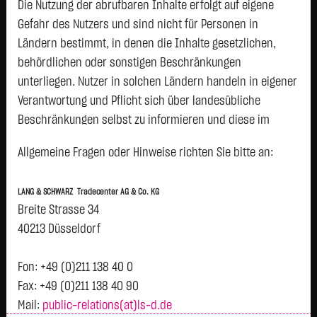
Die Nutzung der abrufbaren Inhalte erfolgt auf eigene
Status:
closed
Gefahr des Nutzers und sind nicht für Personen in
Geld
Brief
Ländern bestimmt, in denen die Inhalte gesetzlichen,
234,5000
€
234,9500
€
behördlichen oder sonstigen Beschränkungen
Stück:
639
Stück:
639
unterliegen. Nutzer in solchen Ländern handeln in eigener
Intraday
1 Monat
6 Monate
1 Jahr
3 Jahre
Alles
Verantwortung und Pflicht sich über landesübliche
Vortag 234,875
Beschränkungen selbst zu informieren und diese im
erforderlichen Umfang zu beachten. Namentlich
234,85
Allgemeine Fragen oder Hinweise richten Sie bitte an:
gekennzeichnete Beiträge geben die Meinung des
jeweiligen Autors und nicht immer die Meinung der LANG &
234,825
LANG & SCHWARZ Tradecenter AG & Co. KG
SCHWARZ Tradecenter AG & Co. KG wieder.
Breite Strasse 34
234,8
Verfügbarkeit der Website:
40213 Düsseldorf
Die Lang & Schwarz TradeCenter AG & Co. KG wird sich
234,775
bemühen, den Dienst möglichst unterbrechungsfrei zum
Fon: +49 (0)211 138 40 0
Abruf anzubieten. Auch bei aller Sorgfalt können aber
Fax: +49 (0)211 138 40 90
234,75
Ausfallzeiten nicht ausgeschlossen werden. Die LANG &
Mail:
public-relations(at)ls-d.de