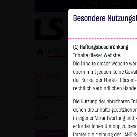
Im Durchschnitt er
Turbo-Zertifikate sind
Besondere Nutzungs
(1) Haftungsbeschränkung
Aktien
ETFs
Derivate
Fond
Inhalte dieser Website:
Die Inhalte dieser Website wer
übernimmt jedoch keine Gewähr 
L&S Indikation
26.364,00 Pkt
GOLD
der Kurse, der Markt-, Börsen
rechtlich verbindlichen Hand
Vortag 26.364,000
Die Nutzung der abrufbaren Inh
denen die Inhalte gesetzliche
Vortag 4.235,820
12:58:14
- Pkt
0,00 %
07.08. 22:59
+
in eigener Verantwortung und 
erforderlichen Umfang zu beac
Watchlist
immer die Meinung der LANG &