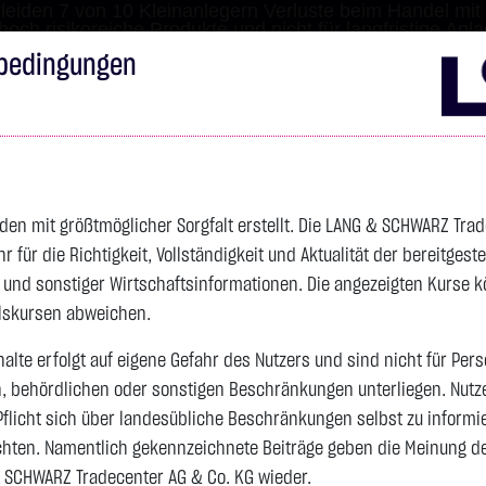
leiden 7 von 10 Kleinanlegern Verluste beim Handel mit 
 hoch risikoreiche Produkte und nicht für langfristige Anl
bedingungen
Impressum
Disclai
s
Anleihen
Zertifikate
wikifolio
Service
Wa
den mit größtmöglicher Sorgfalt erstellt. Die LANG & SCHWARZ Tra
für die Richtigkeit, Vollständigkeit und Aktualität der bereitgest
4.342,4000 $
SILBER
63,5855 $
BRENT OIL
- und sonstiger Wirtschaftsinformationen. Die angezeigten Kurse 
elskursen abweichen.
Vortag 82,255
alte erfolgt auf eigene Gefahr des Nutzers und sind nicht für Per
n, behördlichen oder sonstigen Beschränkungen unterliegen. Nutz
Vortag 61,525
106,5800 $
+2,52 %
07.08. 22:59
+2,0605 $
+3,35 %
12:43:35
Pflicht sich über landesübliche Beschränkungen selbst zu informi
hten. Namentlich gekennzeichnete Beiträge geben die Meinung des
 SCHWARZ Tradecenter AG & Co. KG wieder.