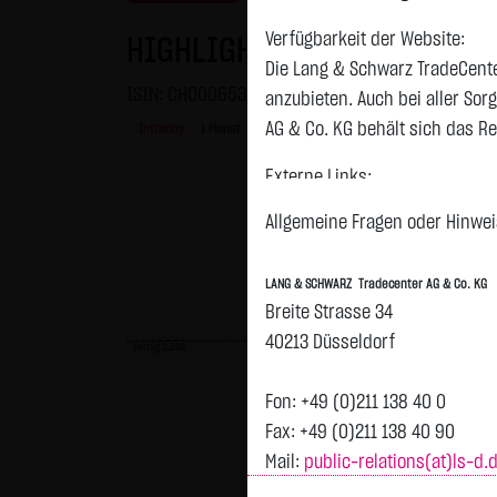
Verfügbarkeit der Website:
HIGHLIGHT CMNCTS INH.SF 1
Die Lang & Schwarz TradeCente
ISIN: CH0006539198 | WKN: 920299
anzubieten. Auch bei aller So
AG & Co. KG behält sich das Re
Intraday
1 Monat
6 Monate
1 Jahr
3 Jahre
Alles
Externe Links:
Diese Website enthält Verknüpf
Allgemeine Fragen oder Hinweis
jeweiligen Betreiber. Die LAN
fremden Inhalte daraufhin übe
LANG & SCHWARZ Tradecenter AG & Co. KG
ersichtlich. Die LANG & SCHWAR
Breite Strasse 34
auf die Inhalte der verknüpft
40213 Düsseldorf
Vortag 0,582
Tradecenter AG & Co. KG die hi
externen Links ist für die LA
Fon: +49 (0)211 138 40 0
zumutbar. Bei Kenntnis von Re
Fax: +49 (0)211 138 40 90
Mail:
public-relations(at)ls-d.
Kein Vertragsverhältnis:
Mit der Nutzung der Website d