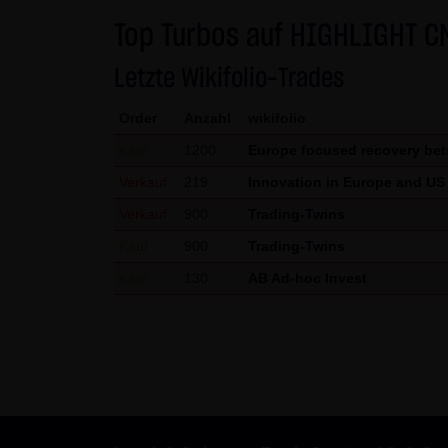
gekennzeichnet. Die unerlaubte
Top Turbos auf HIGHLIGHT C
und strafbar. Lediglich die H
Letzte Wikifolio-Trades
Gebrauch ist erlaubt; wobei es
die er auf seine Systeme herun
Order
Anzahl
wikifolio
Website der LANG & SCHWARZ T
Kauf
1200
Europe focused recovery bet
LANG & SCHWARZ Tradecenter AG 
Verkauf
219
Innovation in Europe and US
(3) Datenschutz
Verkauf
900
Trading-Twins
Durch den Besuch der Website
Kauf
900
Trading-Twins
Uhrzeit, betrachtete Seite u.
Kauf
130
AB Ad-hoc Invest
Daten, sondern sind anonymisi
personenbezogene Daten (beisp
stets auf freiwilliger Basis. E
Des Weiteren können Daten au
dazu dienen, das Zugriffsverha
des jeweiligen Webbrowsers zu
Website kommen. Die LANG & S