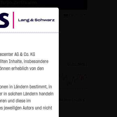
Turbo-Zertifikaten.
agestrategien geeignet.
mer
Kontakt
Datenschutz
Karriere
Deutsch
tchlist
decenter AG & Co. KG
ellten Inhalte, insbesondere
82,2700 $
Bitcoin (BTC)
65.015,9600 $
können erheblich von den
sonen in Ländern bestimmt, in
Vortag 64.981,650
er in solchen Ländern handeln
+0,0150 $
+0,02 %
13:01:01
+34,3100 $
+0,05 %
eren und diese im
 jeweiligen Autors und nicht
Status:
closed