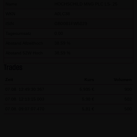
dieser externen Links ist für die LANG & SCHWARZ
Name
HOCHSCHILD MNG PLC LS-,25
Tradecenter AG & Co. KG ohne konkrete Hinweise auf
WKN
A0LC38
Rechtsverstöße nicht zumutbar. Bei Kenntnis von
ISIN
GB00B1FW5029
Rechtsverstößen werden jedoch derartige externe Links
Tagesumsatz
0,00
unverzüglich gelöscht.
Abstand Allzeithoch
38,59 %
Kein Vertragsverhältnis:
Abstand 52W Hoch
38,59 %
Mit der Nutzung der Website der LANG & SCHWARZ
Tradecenter AG & Co. KG kommt keinerlei
Trades
Vertragsverhältnis zwischen dem Nutzer und der LANG &
Zeit
Kurs
Volumen
SCHWARZ Tradecenter AG & Co. KG zustande. Insofern
07.08. 12:49:30.367
5,935 €
900
ergeben sich auch keinerlei vertragliche oder
quasivertragliche Ansprüche gegen die LANG & SCHWARZ
07.08. 12:13:15.003
5,98 €
502
Tradecenter AG & Co. KG. Für den Fall, dass die Nutzung
07.08. 09:07:07.470
5,81 €
500
der Website doch zu einem Vertragsverhältnis führen
sollte, gilt rein vorsorglich nachfolgende
Haftungsbeschränkung: Die LANG & SCHWARZ Tradecenter