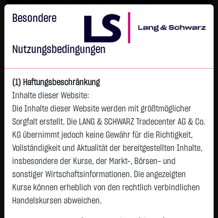
Im Durchschnitt erleiden 7 von 10 Kleinanlegern Verluste beim
Handel mit Turbo-Zertifikaten.
Besondere
Turbo-Zertifikate sind hoch risikoreiche Produkte und nicht für
langfristige Anlagestrategien geeignet.
Nutzungsbedingungen
(1) Haftungsbeschränkung
Inhalte dieser Website:
Die Inhalte dieser Website werden mit größtmöglicher
Sorgfalt erstellt. Die LANG & SCHWARZ Tradecenter AG & Co.
KG übernimmt jedoch keine Gewähr für die Richtigkeit,
Vollständigkeit und Aktualität der bereitgestellten Inhalte,
Watchlist
insbesondere der Kurse, der Markt-, Börsen- und
sonstiger Wirtschaftsinformationen. Die angezeigten
HOCHSCHILD MNG PLC LS-,25
Kurse können erheblich von den rechtlich verbindlichen
ISIN: GB00B1FW5029 | WKN: A0LC38
Handelskursen abweichen.
6,0300
€
-
0,00 %
12:58:19