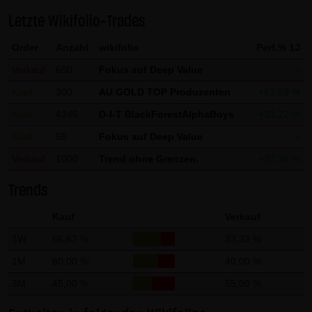
Gebrauch ist erlaubt; wobei es dem Benutzer der Webseite
Letzte Wikifolio-Trades
obliegt dafür zu Sorge zu tragen, dass die Informationen
Order
Anzahl
wikifolio
Perf.% 1J
und Inhalte die er auf seine Systeme herunterlädt auf
Viren und sonstige zerstörerische Eigenschaften hin
Verkauf
650
Fokus auf Deep Value
-
überprüft werden. Links zur Website der LANG & SCHWARZ
Kauf
300
AU GOLD TOP Produzenten
+62,59 %
Tradecenter AG & Co. KG sind jederzeit willkommen und
Kauf
4345
D-I-T BlackForestAlphaBoys
+33,22 %
bedürfen keiner Zustimmung durch die LANG & SCHWARZ
Kauf
50
Fokus auf Deep Value
-
Tradecenter AG & Co. KG. Die Darstellung dieser Website in
Verkauf
1000
Trend ohne Grenzen.
+27,38 %
fremden Frames ist nur mit Erlaubnis zulässig.
Trends
(3) Datenschutz
Durch den Besuch der Website der LANG & SCHWARZ
Kauf
Verkauf
Tradecenter AG & Co. KG können Informationen über den
1W
66,67 %
33,33 %
Zugriff (Datum, Uhrzeit, betrachtete Seite u.a.) auf dem
1M
60,00 %
40,00 %
Server gespeichert werden. Diese Daten gehören nicht zu
3M
45,00 %
55,00 %
den personenbezogenen Daten, sondern sind
anonymisiert. Sie werden ausschließlich zu statistischen