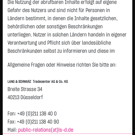
Die Nutzung der abrufbaren Inhalte erfolgt auf eigene
Status:
closed
Gefahr des Nutzers und sind nicht für Personen in
Geld
Brief
Ländern bestimmt, in denen die Inhalte gesetzlichen,
5,9100
€
6,1500
€
behördlichen oder sonstigen Beschränkungen
Stück:
4.229
Stück:
4.229
unterliegen. Nutzer in solchen Ländern handeln in eigener
Intraday
1 Monat
6 Monate
1 Jahr
3 Jahre
Alles
Verantwortung und Pflicht sich über landesübliche
Beschränkungen selbst zu informieren und diese im
erforderlichen Umfang zu beachten. Namentlich
Allgemeine Fragen oder Hinweise richten Sie bitte an:
gekennzeichnete Beiträge geben die Meinung des
jeweiligen Autors und nicht immer die Meinung der LANG &
LANG & SCHWARZ Tradecenter AG & Co. KG
SCHWARZ Tradecenter AG & Co. KG wieder.
Breite Strasse 34
H
6,03
Verfügbarkeit der Website:
40213 Düsseldorf
Vortag 6,030
T
Die Lang & Schwarz TradeCenter AG & Co. KG wird sich
bemühen, den Dienst möglichst unterbrechungsfrei zum
Fon: +49 (0)211 138 40 0
Abruf anzubieten. Auch bei aller Sorgfalt können aber
Fax: +49 (0)211 138 40 90
Ausfallzeiten nicht ausgeschlossen werden. Die LANG &
Mail:
public-relations(at)ls-d.de