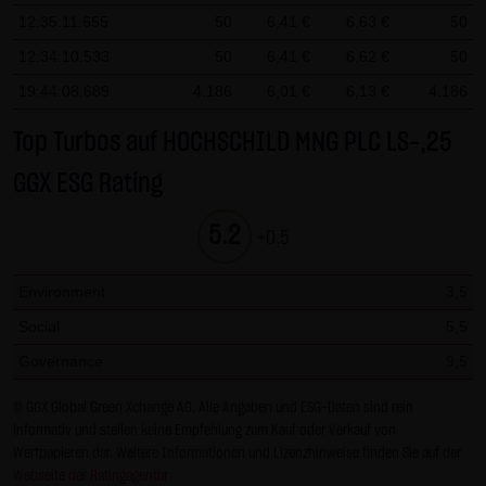
Gesundheit bleibt hiervon unberührt.
12:35:11.655
50
6,41 €
6,63 €
50
12:34:10.533
50
6,41 €
6,62 €
50
(2) Urheberrecht
19:44:08.689
4.186
6,01 €
6,13 €
4.186
Die auf dieser Website veröffentlichten Inhalte und Werke
sind urheberrechtlich geschützt. Jede vom deutschen
Top Turbos auf HOCHSCHILD MNG PLC LS-,25
Urheberrecht nicht zugelassene Verwertung bedarf der
GGX ESG Rating
vorherigen schriftlichen Zustimmung des jeweiligen
Autors oder Urhebers. Dies gilt insbesondere für
5.2
+0.5
Vervielfältigung, Bearbeitung, Übersetzung,
Einspeicherung, Verarbeitung bzw. Wiedergabe von
Environment
3,5
Inhalten in Datenbanken oder anderen elektronischen
Social
5,5
Medien und Systemen. Inhalte und Beiträge Dritter sind
dabei als solche gekennzeichnet. Die unerlaubte
Governance
9,5
Vervielfältigung oder Weitergabe einzelner Inhalte oder
© GGX Global Green Xchange AG. Alle Angaben und ESG-Daten sind rein
kompletter Seiten ist nicht gestattet und strafbar.
informativ und stellen keine Empfehlung zum Kauf oder Verkauf von
Lediglich die Herstellung von Kopien und Downloads für
Wertpapieren dar. Weitere Informationen und Lizenzhinweise finden Sie auf der
den persönlichen, privaten und nicht kommerziellen
Webseite der Ratingagentur