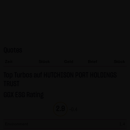
AG & Co. KG haftet für Vorsatz und grobe Fahrlässigkeit
sowie bei Verletzung einer wesentlichen Vertragspflicht
(Kardinalpflicht). Die LANG & SCHWARZ Tradecenter AG &
Co. KG haftet unter Begrenzung auf Ersatz des bei
Vertragsschluss vorhersehbaren vertragstypischen
Schadens für solche Schäden, die auf einer leicht
Quotes
fahrlässigen Verletzung von Kardinalpflichten durch ihn
oder eines seiner gesetzlichen Vertreter oder
Zeit
Stück
Geld
Brief
Stück
Erfüllungsgehilfen beruhen. Bei leicht fahrlässiger
Verletzung von Nebenpflichten, die keine
Top Turbos auf HUTCHISON PORT HOLDINGS
Kardinalpflichten sind, haftet die LANG & SCHWARZ
TRUST
Tradecenter AG & Co. KG nicht. Die Haftung für Schäden,
GGX ESG Rating
die in den Schutzbereich einer von der LANG & SCHWARZ
Tradecenter AG & Co. KG gegebenen Garantie oder
2.9
-0.4
Zusicherung fallen, sowie die Haftung für Ansprüche
aufgrund des Produkthaftungsgesetzes und Schäden aus
Environment
1,4
der Verletzung des Lebens, des Körpers oder der