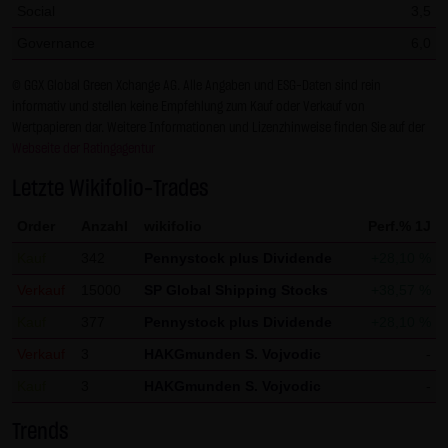
Social
3,5
Gesundheit bleibt hiervon unberührt.
Governance
6,0
(2) Urheberrecht
© GGX Global Green Xchange AG. Alle Angaben und ESG-Daten sind rein
Die auf dieser Website veröffentlichten Inhalte und Werke
informativ und stellen keine Empfehlung zum Kauf oder Verkauf von
sind urheberrechtlich geschützt. Jede vom deutschen
Wertpapieren dar. Weitere Informationen und Lizenzhinweise finden Sie auf der
Urheberrecht nicht zugelassene Verwertung bedarf der
Webseite der Ratingagentur
vorherigen schriftlichen Zustimmung des jeweiligen
Letzte Wikifolio-Trades
Autors oder Urhebers. Dies gilt insbesondere für
Vervielfältigung, Bearbeitung, Übersetzung,
Order
Anzahl
wikifolio
Perf.% 1J
Einspeicherung, Verarbeitung bzw. Wiedergabe von
Kauf
342
Pennystock plus Dividende
+28,10 %
Inhalten in Datenbanken oder anderen elektronischen
Verkauf
15000
SP Global Shipping Stocks
+38,57 %
Medien und Systemen. Inhalte und Beiträge Dritter sind
Kauf
377
Pennystock plus Dividende
+28,10 %
dabei als solche gekennzeichnet. Die unerlaubte
Verkauf
3
HAKGmunden S. Vojvodic
-
Vervielfältigung oder Weitergabe einzelner Inhalte oder
kompletter Seiten ist nicht gestattet und strafbar.
Kauf
3
HAKGmunden S. Vojvodic
-
Lediglich die Herstellung von Kopien und Downloads für
Trends
den persönlichen, privaten und nicht kommerziellen