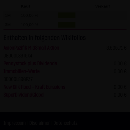
Gebrauch ist erlaubt; wobei es dem Benutzer der Webseite
Kauf
Verkauf
obliegt dafür zu Sorge zu tragen, dass die Informationen
1M
100,00 %
und Inhalte die er auf seine Systeme herunterlädt auf
3M
100,00 %
Viren und sonstige zerstörerische Eigenschaften hin
überprüft werden. Links zur Website der LANG & SCHWARZ
Enthalten in folgenden Wikifolios
Tradecenter AG & Co. KG sind jederzeit willkommen und
AsienPazifik MidSmall Aktien
3.505,71 €
bedürfen keiner Zustimmung durch die LANG & SCHWARZ
DE000LS9TGX4
Tradecenter AG & Co. KG. Die Darstellung dieser Website in
Pennystock plus Dividende
0,00 €
fremden Frames ist nur mit Erlaubnis zulässig.
Immobilien-Werte
0,00 €
DE000LS9GPZ7
(3) Datenschutz
New Silk Road - Kraft Eurasiens
0,00 €
Durch den Besuch der Website der LANG & SCHWARZ
SuperDividendGlobal
0,00 €
Tradecenter AG & Co. KG können Informationen über den
Zugriff (Datum, Uhrzeit, betrachtete Seite u.a.) auf dem
Server gespeichert werden. Diese Daten gehören nicht zu
den personenbezogenen Daten, sondern sind
Impressum
|
Disclaimer
|
Datenschutz
anonymisiert. Sie werden ausschließlich zu statistischen