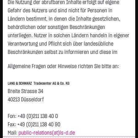
Die Nutzung der abrufbaren Inhalte erfolgt auf eigene
Status:
closed
Gefahr des Nutzers und sind nicht für Personen in
Geld
Brief
Ländern bestimmt, in denen die Inhalte gesetzlichen,
0,1550
€
0,1740
€
behördlichen oder sonstigen Beschränkungen
Stück:
77.419
Stück:
77.419
unterliegen. Nutzer in solchen Ländern handeln in eigener
Intraday
1 Monat
6 Monate
1 Jahr
3 Jahre
Alles
Verantwortung und Pflicht sich über landesübliche
H
Beschränkungen selbst zu informieren und diese im
erforderlichen Umfang zu beachten. Namentlich
0,1644
Allgemeine Fragen oder Hinweise richten Sie bitte an:
gekennzeichnete Beiträge geben die Meinung des
jeweiligen Autors und nicht immer die Meinung der LANG &
0,1642
LANG & SCHWARZ Tradecenter AG & Co. KG
SCHWARZ Tradecenter AG & Co. KG wieder.
Breite Strasse 34
0,164
Verfügbarkeit der Website:
40213 Düsseldorf
Vortag 0,164
Die Lang & Schwarz TradeCenter AG & Co. KG wird sich
0,1638
bemühen, den Dienst möglichst unterbrechungsfrei zum
Fon: +49 (0)211 138 40 0
Abruf anzubieten. Auch bei aller Sorgfalt können aber
Fax: +49 (0)211 138 40 90
0,1636
Ausfallzeiten nicht ausgeschlossen werden. Die LANG &
Mail:
public-relations(at)ls-d.de