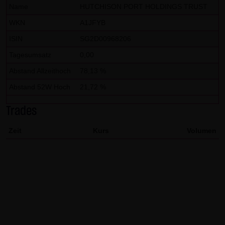
dieser externen Links ist für die LANG & SCHWARZ
Name
HUTCHISON PORT HOLDINGS TRUST
Tradecenter AG & Co. KG ohne konkrete Hinweise auf
WKN
A1JFYB
Rechtsverstöße nicht zumutbar. Bei Kenntnis von
ISIN
SG2D00968206
Rechtsverstößen werden jedoch derartige externe Links
Tagesumsatz
0,00
unverzüglich gelöscht.
Abstand Allzeithoch
78,13 %
Kein Vertragsverhältnis:
Abstand 52W Hoch
21,72 %
Mit der Nutzung der Website der LANG & SCHWARZ
Tradecenter AG & Co. KG kommt keinerlei
Trades
Vertragsverhältnis zwischen dem Nutzer und der LANG &
Zeit
Kurs
Volumen
SCHWARZ Tradecenter AG & Co. KG zustande. Insofern
ergeben sich auch keinerlei vertragliche oder
quasivertragliche Ansprüche gegen die LANG & SCHWARZ
Tradecenter AG & Co. KG. Für den Fall, dass die Nutzung
der Website doch zu einem Vertragsverhältnis führen
sollte, gilt rein vorsorglich nachfolgende
Haftungsbeschränkung: Die LANG & SCHWARZ Tradecenter