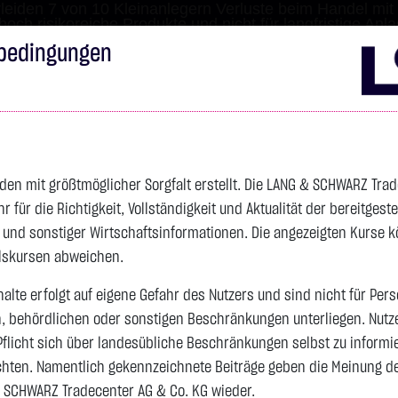
leiden 7 von 10 Kleinanlegern Verluste beim Handel mit 
 hoch risikoreiche Produkte und nicht für langfristige Anl
bedingungen
Impressum
Disclai
s
Anleihen
Zertifikate
wikifolio
Service
Wa
den mit größtmöglicher Sorgfalt erstellt. Die LANG & SCHWARZ Tra
für die Richtigkeit, Vollständigkeit und Aktualität der bereitgest
4.278,5200 $
SILBER
61,9150 $
BRENT OIL
- und sonstiger Wirtschaftsinformationen. Die angezeigten Kurse 
elskursen abweichen.
Vortag 62,025
Vortag 79,440
alte erfolgt auf eigene Gefahr des Nutzers und sind nicht für Per
n, behördlichen oder sonstigen Beschränkungen unterliegen. Nutz
+31,1300 $
+0,73 %
11:11:52
-0,1100 $
-0,18 %
11:11:49
Pflicht sich über landesübliche Beschränkungen selbst zu informi
hten. Namentlich gekennzeichnete Beiträge geben die Meinung des
 SCHWARZ Tradecenter AG & Co. KG wieder.