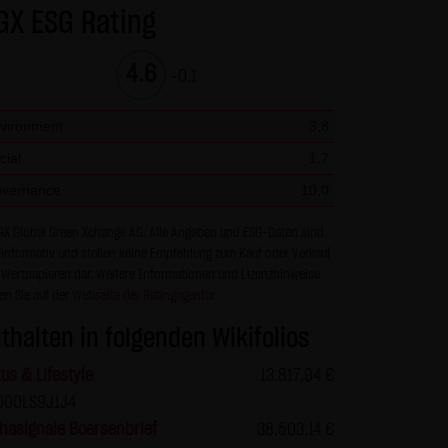
GX ESG Rating
r Seiten ist nicht gestattet
en und nicht kommerziellen
4.6
-0.1
s die Informationen und Inhalte
berprüft werden. Links zur
vironment
3,8
keiner Zustimmung durch die
cial
1,7
ur mit Erlaubnis zulässig.
vernance
10,0
en über den Zugriff (Datum,
GX Global Green Xchange AG. Alle Angaben und ESG-Daten sind
 informativ und stellen keine Empfehlung zum Kauf oder Verkauf
 zu den personenbezogenen
 Wertpapieren dar. Weitere Informationen und Lizenzhinweise
tet. Soweit auf der Website
en Sie auf der
Webseite der Ratingagentur
erfolgt dies, soweit möglich,
thalten in folgenden Wikifolios
 Zwecken, findet nicht statt.
en nennt man "Cookie", die
us & Lifestyle
13.817,94 €
keit, diese Funktion innerhalb
000LS9J1J4
 der Bedienbarkeit unserer
hasignale Boersenbrief
38.503,14 €
ass die Datenübertragung im