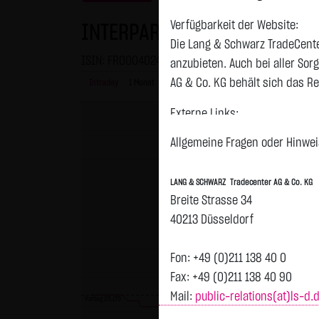
Verfügbarkeit der Website:
INTERPARFUMS S.A.INH.EO 3
Die Lang & Schwarz TradeCente
ISIN: FR0004024222 | WKN: 907907
anzubieten. Auch bei aller So
AG & Co. KG behält sich das Re
Intraday
1 Monat
6 Monate
1 Jahr
3 Jahre
Alles
Externe Links:
Diese Website enthält Verknüpf
Allgemeine Fragen oder Hinweis
jeweiligen Betreiber. Die LAN
fremden Inhalte daraufhin übe
LANG & SCHWARZ Tradecenter AG & Co. KG
ersichtlich. Die LANG & SCHWAR
Breite Strasse 34
auf die Inhalte der verknüpft
40213 Düsseldorf
Tradecenter AG & Co. KG die hi
externen Links ist für die LA
Fon: +49 (0)211 138 40 0
zumutbar. Bei Kenntnis von Re
Fax: +49 (0)211 138 40 90
Mail:
public-relations(at)ls-d.
Kein Vertragsverhältnis:
Vortag 25,170
Mit der Nutzung der Website d