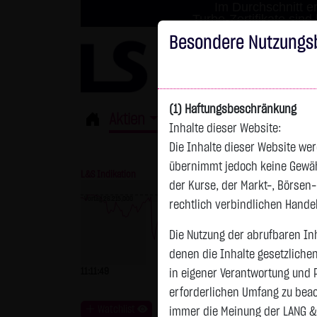
Im Durchschnitt er
Turbo-Zertifikate sind
Besondere Nutzungs
(1) Haftungsbeschränkung
Aktien
ETFs
Derivate
Fond
Inhalte dieser Website:
Die Inhalte dieser Website wer
übernimmt jedoch keine Gewähr 
L&S Indikation
26.161,00 Pkt
GOLD
der Kurse, der Markt-, Börsen
Vortag 26.215,000
rechtlich verbindlichen Hand
Die Nutzung der abrufbaren Inh
Vortag 4.247,390
denen die Inhalte gesetzliche
11:11:49
-54,00 Pkt
-0,21 %
11:11:51
in eigener Verantwortung und 
erforderlichen Umfang zu beac
Watchlist
immer die Meinung der LANG &