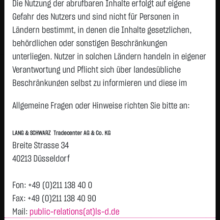
Die Nutzung der abrufbaren Inhalte erfolgt auf eigene
Status:
closed
Gefahr des Nutzers und sind nicht für Personen in
Geld
Brief
Ländern bestimmt, in denen die Inhalte gesetzlichen,
287,0500
€
288,2500
€
behördlichen oder sonstigen Beschränkungen
Stück:
70
Stück:
70
unterliegen. Nutzer in solchen Ländern handeln in eigener
Intraday
1 Monat
6 Monate
1 Jahr
3 Jahre
Alles
Verantwortung und Pflicht sich über landesübliche
Beschränkungen selbst zu informieren und diese im
H
erforderlichen Umfang zu beachten. Namentlich
292
Allgemeine Fragen oder Hinweise richten Sie bitte an:
gekennzeichnete Beiträge geben die Meinung des
jeweiligen Autors und nicht immer die Meinung der LANG &
LANG & SCHWARZ Tradecenter AG & Co. KG
SCHWARZ Tradecenter AG & Co. KG wieder.
290
Breite Strasse 34
Verfügbarkeit der Website:
40213 Düsseldorf
288
Die Lang & Schwarz TradeCenter AG & Co. KG wird sich
bemühen, den Dienst möglichst unterbrechungsfrei zum
Fon: +49 (0)211 138 40 0
Abruf anzubieten. Auch bei aller Sorgfalt können aber
Fax: +49 (0)211 138 40 90
286
Ausfallzeiten nicht ausgeschlossen werden. Die LANG &
Mail:
public-relations(at)ls-d.de