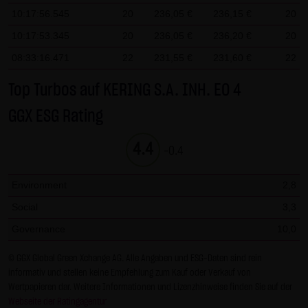
Gesundheit bleibt hiervon unberührt.
10:17:56.545
20
236,05 €
236,15 €
20
10:17:53.345
20
236,05 €
236,20 €
20
(2) Urheberrecht
08:33:16.471
22
231,55 €
231,60 €
22
Die auf dieser Website veröffentlichten Inhalte und Werke
sind urheberrechtlich geschützt. Jede vom deutschen
Top Turbos auf KERING S.A. INH. EO 4
Urheberrecht nicht zugelassene Verwertung bedarf der
GGX ESG Rating
vorherigen schriftlichen Zustimmung des jeweiligen
Autors oder Urhebers. Dies gilt insbesondere für
4.4
-0.4
Vervielfältigung, Bearbeitung, Übersetzung,
Einspeicherung, Verarbeitung bzw. Wiedergabe von
Environment
2,8
Inhalten in Datenbanken oder anderen elektronischen
Social
3,3
Medien und Systemen. Inhalte und Beiträge Dritter sind
dabei als solche gekennzeichnet. Die unerlaubte
Governance
10,0
Vervielfältigung oder Weitergabe einzelner Inhalte oder
© GGX Global Green Xchange AG. Alle Angaben und ESG-Daten sind rein
kompletter Seiten ist nicht gestattet und strafbar.
informativ und stellen keine Empfehlung zum Kauf oder Verkauf von
Lediglich die Herstellung von Kopien und Downloads für
Wertpapieren dar. Weitere Informationen und Lizenzhinweise finden Sie auf der
den persönlichen, privaten und nicht kommerziellen
Webseite der Ratingagentur