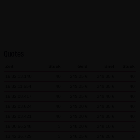
AG & Co. KG haftet für Vorsatz und grobe Fahrlässigkeit
sowie bei Verletzung einer wesentlichen Vertragspflicht
(Kardinalpflicht). Die LANG & SCHWARZ Tradecenter AG &
Co. KG haftet unter Begrenzung auf Ersatz des bei
Vertragsschluss vorhersehbaren vertragstypischen
Schadens für solche Schäden, die auf einer leicht
Quotes
fahrlässigen Verletzung von Kardinalpflichten durch ihn
oder eines seiner gesetzlichen Vertreter oder
Zeit
Stück
Geld
Brief
Stück
Erfüllungsgehilfen beruhen. Bei leicht fahrlässiger
16:32:13.140
40
249,25 €
249,35 €
40
Verletzung von Nebenpflichten, die keine
16:32:11.554
40
249,25 €
249,35 €
40
Kardinalpflichten sind, haftet die LANG & SCHWARZ
Tradecenter AG & Co. KG nicht. Die Haftung für Schäden,
16:32:08.417
40
249,25 €
249,40 €
40
die in den Schutzbereich einer von der LANG & SCHWARZ
16:32:03.624
40
249,20 €
249,35 €
40
Tradecenter AG & Co. KG gegebenen Garantie oder
16:32:03.421
40
249,20 €
249,35 €
40
Zusicherung fallen, sowie die Haftung für Ansprüche
16:00:56.248
3
248,00 €
248,10 €
3
aufgrund des Produkthaftungsgesetzes und Schäden aus
13:42:36.729
3
246,05 €
246,25 €
3
der Verletzung des Lebens, des Körpers oder der