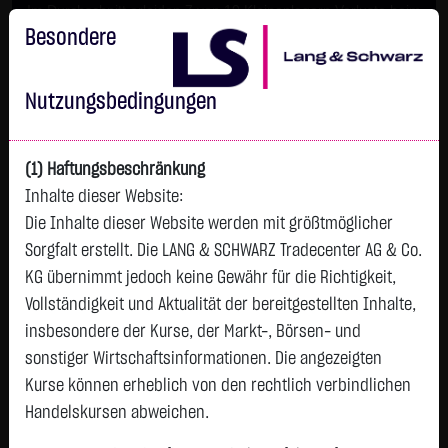
Im Durchschnitt erleiden 7 von 10 Kleinanlegern Verluste beim
Handel mit Turbo-Zertifikaten.
Besondere
Turbo-Zertifikate sind hoch risikoreiche Produkte und nicht für
langfristige Anlagestrategien geeignet.
Nutzungsbedingungen
(1) Haftungsbeschränkung
Inhalte dieser Website:
Die Inhalte dieser Website werden mit größtmöglicher
Sorgfalt erstellt. Die LANG & SCHWARZ Tradecenter AG & Co.
KG übernimmt jedoch keine Gewähr für die Richtigkeit,
Vollständigkeit und Aktualität der bereitgestellten Inhalte,
Watchlist
insbesondere der Kurse, der Markt-, Börsen- und
sonstiger Wirtschaftsinformationen. Die angezeigten
KERING S.A. INH. EO 4
Kurse können erheblich von den rechtlich verbindlichen
ISIN: FR0000121485 | WKN: 851223
Handelskursen abweichen.
287,6500
€
+2,9750
+1,05 %
06.08. 22:59