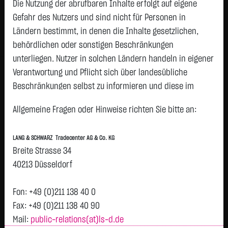
Die Nutzung der abrufbaren Inhalte erfolgt auf eigene
Status:
closed
Gefahr des Nutzers und sind nicht für Personen in
Geld
Brief
Ländern bestimmt, in denen die Inhalte gesetzlichen,
0,1970
€
0,2280
€
behördlichen oder sonstigen Beschränkungen
Stück:
60.914
Stück:
60.914
unterliegen. Nutzer in solchen Ländern handeln in eigener
Intraday
1 Monat
6 Monate
1 Jahr
3 Jahre
Alles
Verantwortung und Pflicht sich über landesübliche
Beschränkungen selbst zu informieren und diese im
erforderlichen Umfang zu beachten. Namentlich
Allgemeine Fragen oder Hinweise richten Sie bitte an:
gekennzeichnete Beiträge geben die Meinung des
jeweiligen Autors und nicht immer die Meinung der LANG &
LANG & SCHWARZ Tradecenter AG & Co. KG
SCHWARZ Tradecenter AG & Co. KG wieder.
Breite Strasse 34
H
0,2125
Verfügbarkeit der Website:
40213 Düsseldorf
Vortag 0,213
T
Die Lang & Schwarz TradeCenter AG & Co. KG wird sich
bemühen, den Dienst möglichst unterbrechungsfrei zum
Fon: +49 (0)211 138 40 0
Abruf anzubieten. Auch bei aller Sorgfalt können aber
Fax: +49 (0)211 138 40 90
Ausfallzeiten nicht ausgeschlossen werden. Die LANG &
Mail:
public-relations(at)ls-d.de