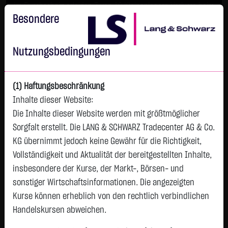
Im Durchschnitt erleiden 7 von 10 Kleinanlegern Verluste beim
Handel mit Turbo-Zertifikaten.
Besondere
Turbo-Zertifikate sind hoch risikoreiche Produkte und nicht für
langfristige Anlagestrategien geeignet.
Nutzungsbedingungen
(1) Haftungsbeschränkung
Inhalte dieser Website:
Die Inhalte dieser Website werden mit größtmöglicher
Sorgfalt erstellt. Die LANG & SCHWARZ Tradecenter AG & Co.
KG übernimmt jedoch keine Gewähr für die Richtigkeit,
Vollständigkeit und Aktualität der bereitgestellten Inhalte,
Watchlist
insbesondere der Kurse, der Markt-, Börsen- und
sonstiger Wirtschaftsinformationen. Die angezeigten
KSH HOLDINGS LTD.
Kurse können erheblich von den rechtlich verbindlichen
ISIN: SG1W44939146 | WKN: A0NAG5
Handelskursen abweichen.
0,2125
€
-
0,00 %
08.08. 12:58