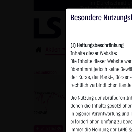
Im Durchschnitt er
Turbo-Zertifikate sind
Besondere Nutzungs
(1) Haftungsbeschränkung
Aktien
ETFs
Derivate
Fond
Inhalte dieser Website:
Die Inhalte dieser Website wer
übernimmt jedoch keine Gewähr 
L&S Indikation
26.173,00 Pkt
GOLD
der Kurse, der Markt-, Börsen
rechtlich verbindlichen Hand
Vortag 26.215,000
Die Nutzung der abrufbaren Inh
Vortag 4.247,390
denen die Inhalte gesetzliche
22:12:46
-42,00 Pkt
-0,16 %
22:13:24
in eigener Verantwortung und 
erforderlichen Umfang zu beac
Watchlist
immer die Meinung der LANG &