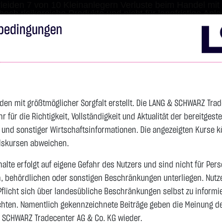
leiden 7 von 10 Kleinanlegern Verluste beim Handel mit 
 hoch risikoreiche Produkte und nicht für langfristige Anl
bedingungen
Impressum
Disclai
s
Anleihen
Zertifikate
wikifolio
Service
Wa
den mit größtmöglicher Sorgfalt erstellt. Die LANG & SCHWARZ Tra
für die Richtigkeit, Vollständigkeit und Aktualität der bereitgest
4.245,2550 $
SILBER
61,6340 $
BRENT OIL
- und sonstiger Wirtschaftsinformationen. Die angezeigten Kurse 
elskursen abweichen.
Vortag 62,025
alte erfolgt auf eigene Gefahr des Nutzers und sind nicht für Per
Vortag 79,440
n, behördlichen oder sonstigen Beschränkungen unterliegen. Nutz
-2,1350 $
-0,05 %
22:13:24
-0,3910 $
-0,63 %
22:13:20
Pflicht sich über landesübliche Beschränkungen selbst zu informi
hten. Namentlich gekennzeichnete Beiträge geben die Meinung des
 SCHWARZ Tradecenter AG & Co. KG wieder.