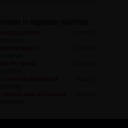
r Seiten ist nicht gestattet
en und nicht kommerziellen
thalten in folgenden Wikifolios
s die Informationen und Inhalte
berprüft werden. Links zur
OBAL QUALITY STOCKS
13.519,07 €
keiner Zustimmung durch die
000LS9REN4
ur mit Erlaubnis zulässig.
idendenstrategie 2.0
13.778,20 €
000LS9EVS5
dyks-BKI-Olympus
19.782,93 €
en über den Zugriff (Datum,
000LS9PJH9
 zu den personenbezogenen
ss Leadership Reputation EUR
3.689,27 €
tet. Soweit auf der Website
000LS9L4D7
erfolgt dies, soweit möglich,
L Schweizer Aktien ex Finanzwerte
3.946,99 €
 Zwecken, findet nicht statt.
000LS9AWR3
en nennt man "Cookie", die
keit, diese Funktion innerhalb
 der Bedienbarkeit unserer
ass die Datenübertragung im