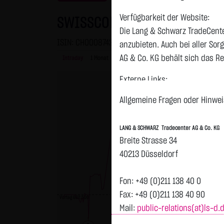
Verfügbarkeit der Website:
SWISSCOM NA
Die Lang & Schwarz TradeCente
ISIN: CH0008742519 | WKN: 916234
anzubieten. Auch bei aller So
AG & Co. KG behält sich das Re
Intraday
1 Monat
6 Monate
1 Jahr
3 Jahre
Alles
Externe Links:
H
Diese Website enthält Verknüpf
Allgemeine Fragen oder Hinweis
jeweiligen Betreiber. Die LAN
fremden Inhalte daraufhin übe
LANG & SCHWARZ Tradecenter AG & Co. KG
ersichtlich. Die LANG & SCHWAR
Breite Strasse 34
auf die Inhalte der verknüpft
40213 Düsseldorf
Tradecenter AG & Co. KG die hi
externen Links ist für die LA
Fon: +49 (0)211 138 40 0
zumutbar. Bei Kenntnis von Re
Fax: +49 (0)211 138 40 90
Vortag 662,500
Mail:
public-relations(at)ls-d.
Kein Vertragsverhältnis:
Mit der Nutzung der Website d