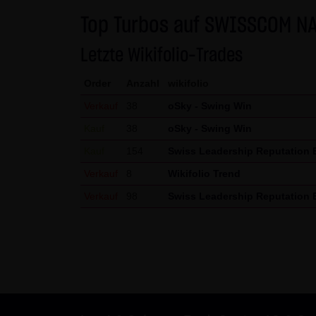
gekennzeichnet. Die unerlaubte
Top Turbos auf SWISSCOM N
und strafbar. Lediglich die H
Letzte Wikifolio-Trades
Gebrauch ist erlaubt; wobei es
die er auf seine Systeme herun
Order
Anzahl
wikifolio
Website der LANG & SCHWARZ T
Verkauf
38
oSky - Swing Win
LANG & SCHWARZ Tradecenter AG 
Kauf
38
oSky - Swing Win
(3) Datenschutz
Kauf
154
Swiss Leadership Reputation
Durch den Besuch der Website
Verkauf
8
Wikifolio Trend
Uhrzeit, betrachtete Seite u.
Verkauf
98
Swiss Leadership Reputation
Daten, sondern sind anonymisi
personenbezogene Daten (beisp
stets auf freiwilliger Basis. E
Des Weiteren können Daten au
dazu dienen, das Zugriffsverha
des jeweiligen Webbrowsers zu
Website kommen. Die LANG & S