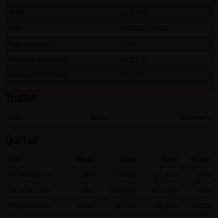
dieser externen Links ist für die LANG & SCHWARZ
WKN
A14UTE
Tradecenter AG & Co. KG ohne konkrete Hinweise auf
ISIN
FR0012739431
Rechtsverstöße nicht zumutbar. Bei Kenntnis von
Rechtsverstößen werden jedoch derartige externe Links
Tagesumsatz
0,00
unverzüglich gelöscht.
Abstand Allzeithoch
62,33 %
Abstand 52W Hoch
0,47 %
Kein Vertragsverhältnis:
Mit der Nutzung der Website der LANG & SCHWARZ
Trades
Tradecenter AG & Co. KG kommt keinerlei
Vertragsverhältnis zwischen dem Nutzer und der LANG &
Zeit
Kurs
Volumen
SCHWARZ Tradecenter AG & Co. KG zustande. Insofern
Quotes
ergeben sich auch keinerlei vertragliche oder
quasivertragliche Ansprüche gegen die LANG & SCHWARZ
Zeit
Stück
Geld
Brief
Stück
Tradecenter AG & Co. KG. Für den Fall, dass die Nutzung
09:28:42.810
200
17,43 €
17,45 €
200
der Website doch zu einem Vertragsverhältnis führen
18:32:07.328
150
18,044 €
18,148 €
150
sollte, gilt rein vorsorglich nachfolgende
09:19:04.969
5.339
18,73 €
18,75 €
5.339
Haftungsbeschränkung: Die LANG & SCHWARZ Tradecenter