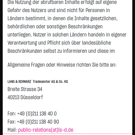
Die Nutzung der abrufbaren Inhalte erfolgt auf eigene
Status:
closed
Gefahr des Nutzers und sind nicht für Personen in
Geld
Brief
Ländern bestimmt, in denen die Inhalte gesetzlichen,
21,4650
€
21,5350
€
behördlichen oder sonstigen Beschränkungen
Stück:
2.329
Stück:
2.329
unterliegen. Nutzer in solchen Ländern handeln in eigener
Intraday
1 Monat
6 Monate
1 Jahr
3 Jahre
Alles
Verantwortung und Pflicht sich über landesübliche
Beschränkungen selbst zu informieren und diese im
erforderlichen Umfang zu beachten. Namentlich
Allgemeine Fragen oder Hinweise richten Sie bitte an:
gekennzeichnete Beiträge geben die Meinung des
jeweiligen Autors und nicht immer die Meinung der LANG &
LANG & SCHWARZ Tradecenter AG & Co. KG
SCHWARZ Tradecenter AG & Co. KG wieder.
Breite Strasse 34
H
Verfügbarkeit der Website:
40213 Düsseldorf
21,5
Vortag 21,500
Die Lang & Schwarz TradeCenter AG & Co. KG wird sich
T
bemühen, den Dienst möglichst unterbrechungsfrei zum
Fon: +49 (0)211 138 40 0
Abruf anzubieten. Auch bei aller Sorgfalt können aber
Fax: +49 (0)211 138 40 90
Ausfallzeiten nicht ausgeschlossen werden. Die LANG &
Mail:
public-relations(at)ls-d.de