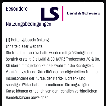
Im Durchschnitt erleiden 7 von 10 Kleinanlegern Verluste beim
Handel mit Turbo-Zertifikaten.
Besondere
Turbo-Zertifikate sind hoch risikoreiche Produkte und nicht für
langfristige Anlagestrategien geeignet.
Nutzungsbedingungen
(1) Haftungsbeschränkung
Inhalte dieser Website:
Die Inhalte dieser Website werden mit größtmöglicher
Sorgfalt erstellt. Die LANG & SCHWARZ Tradecenter AG & Co.
KG übernimmt jedoch keine Gewähr für die Richtigkeit,
Vollständigkeit und Aktualität der bereitgestellten Inhalte,
Watchlist
insbesondere der Kurse, der Markt-, Börsen- und
sonstiger Wirtschaftsinformationen. Die angezeigten
BNPPEFR-EU.S.50 UETF CEO
Kurse können erheblich von den rechtlich verbindlichen
ISIN: FR0012739431 | WKN: A14UTE
Handelskursen abweichen.
21,5000
€
-
0,00 %
12:58:34