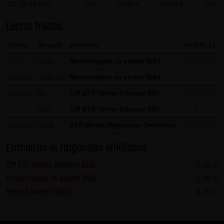
12:19:21.611
526
18,99 €
19,00 €
526
AG & Co. KG haftet für Vorsatz und grobe Fahrlässigkeit
sowie bei Verletzung einer wesentlichen Vertragspflicht
Letzte Trades
(Kardinalpflicht). Die LANG & SCHWARZ Tradecenter AG &
Co. KG haftet unter Begrenzung auf Ersatz des bei
Order
Anzahl
wikifolio
Perf.% 1J
Vertragsschluss vorhersehbaren vertragstypischen
Kauf
1200
Musterdepot in einem Wiki
+13,94 %
Schadens für solche Schäden, die auf einer leicht
Verkauf
1200.24
Musterdepot in einem Wiki
+13,94 %
fahrlässigen Verletzung von Kardinalpflichten durch ihn
Verkauf
60
CM ETF-Werte Allstars 500
+18,65 %
oder eines seiner gesetzlichen Vertreter oder
Kauf
1267
CM ETF-Werte Allstars 500
+18,65 %
Erfüllungsgehilfen beruhen. Bei leicht fahrlässiger
Verkauf
4594
ETF-Werte Highscore Selection
+33,16 %
Verletzung von Nebenpflichten, die keine
Kardinalpflichten sind, haftet die LANG & SCHWARZ
Enthalten in folgenden Wikifolios
Tradecenter AG & Co. KG nicht. Die Haftung für Schäden,
CM ETF-Werte Allstars 500
0,00 €
die in den Schutzbereich einer von der LANG & SCHWARZ
Musterdepot in einem Wiki
0,00 €
Tradecenter AG & Co. KG gegebenen Garantie oder
Marcel invest 3000
0,00 €
Zusicherung fallen, sowie die Haftung für Ansprüche
aufgrund des Produkthaftungsgesetzes und Schäden aus
der Verletzung des Lebens, des Körpers oder der