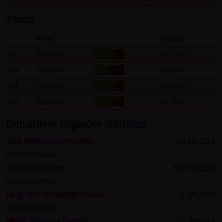
Gesundheit bleibt hiervon unberührt.
Trends
(2) Urheberrecht
Kauf
Verkauf
Die auf dieser Website veröffentlichten Inhalte und Werke
1T
66,67 %
33,33 %
sind urheberrechtlich geschützt. Jede vom deutschen
1W
50,00 %
50,00 %
Urheberrecht nicht zugelassene Verwertung bedarf der
vorherigen schriftlichen Zustimmung des jeweiligen
1M
70,00 %
30,00 %
Autors oder Urhebers. Dies gilt insbesondere für
3M
61,25 %
38,75 %
Vervielfältigung, Bearbeitung, Übersetzung,
Enthalten in folgenden Wikifolios
Einspeicherung, Verarbeitung bzw. Wiedergabe von
Inhalten in Datenbanken oder anderen elektronischen
JoHa Market Opportunities
89.681,26 €
Medien und Systemen. Inhalte und Beiträge Dritter sind
DE000LS9QDJ6
dabei als solche gekennzeichnet. Die unerlaubte
1st Active Adviser
852.716,35 €
Vervielfältigung oder Weitergabe einzelner Inhalte oder
DE000LS9NF86
kompletter Seiten ist nicht gestattet und strafbar.
Lang- und kurzzeitige Trends
11.346,65 €
Lediglich die Herstellung von Kopien und Downloads für
DE000LS9NHD7
den persönlichen, privaten und nicht kommerziellen