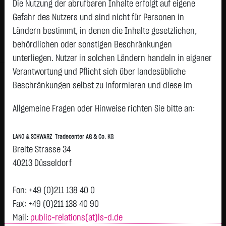
Die Nutzung der abrufbaren Inhalte erfolgt auf eigene
Status:
tradeable
Gefahr des Nutzers und sind nicht für Personen in
Geld
Brief
Ländern bestimmt, in denen die Inhalte gesetzlichen,
196,2400
€
196,4800
€
behördlichen oder sonstigen Beschränkungen
Stück:
255
Stück:
255
unterliegen. Nutzer in solchen Ländern handeln in eigener
Intraday
1 Monat
6 Monate
1 Jahr
3 Jahre
Alles
Verantwortung und Pflicht sich über landesübliche
Beschränkungen selbst zu informieren und diese im
H
erforderlichen Umfang zu beachten. Namentlich
196,35
T
Allgemeine Fragen oder Hinweise richten Sie bitte an:
gekennzeichnete Beiträge geben die Meinung des
196,325
jeweiligen Autors und nicht immer die Meinung der LANG &
LANG & SCHWARZ Tradecenter AG & Co. KG
SCHWARZ Tradecenter AG & Co. KG wieder.
196,3
Breite Strasse 34
Verfügbarkeit der Website:
40213 Düsseldorf
196,275
Die Lang & Schwarz TradeCenter AG & Co. KG wird sich
196,25
bemühen, den Dienst möglichst unterbrechungsfrei zum
Fon: +49 (0)211 138 40 0
Abruf anzubieten. Auch bei aller Sorgfalt können aber
Fax: +49 (0)211 138 40 90
196,225
Ausfallzeiten nicht ausgeschlossen werden. Die LANG &
Mail:
public-relations(at)ls-d.de