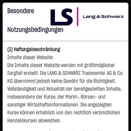
Im Durchschnitt erleiden 7 von 10 Kleinanlegern Verluste beim
Handel mit Turbo-Zertifikaten.
Besondere
Turbo-Zertifikate sind hoch risikoreiche Produkte und nicht für
langfristige Anlagestrategien geeignet.
Nutzungsbedingungen
(1) Haftungsbeschränkung
Inhalte dieser Website:
Die Inhalte dieser Website werden mit größtmöglicher
Sorgfalt erstellt. Die LANG & SCHWARZ Tradecenter AG & Co.
KG übernimmt jedoch keine Gewähr für die Richtigkeit,
Vollständigkeit und Aktualität der bereitgestellten Inhalte,
Watchlist
insbesondere der Kurse, der Markt-, Börsen- und
sonstiger Wirtschaftsinformationen. Die angezeigten
AIS AMUNDI DAX ETF DIST
Kurse können erheblich von den rechtlich verbindlichen
ISIN: LU2611732046 | WKN: ETF200
Handelskursen abweichen.
196,3600
€
+0,1600
+0,08 %
12:22:26