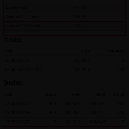
dieser externen Links ist für die LANG & SCHWARZ
Tagesumsatz
392,96
Tradecenter AG & Co. KG ohne konkrete Hinweise auf
Abstand Allzeithoch
2,69 %
Rechtsverstöße nicht zumutbar. Bei Kenntnis von
Rechtsverstößen werden jedoch derartige externe Links
Abstand 52W Hoch
2,69 %
unverzüglich gelöscht.
Trades
Kein Vertragsverhältnis:
Zeit
Kurs
Volumen
Mit der Nutzung der Website der LANG & SCHWARZ
10:00:09.476
196,48 €
2
Tradecenter AG & Co. KG kommt keinerlei
Vertragsverhältnis zwischen dem Nutzer und der LANG &
07.08. 14:50:13.297
196,76 €
638
SCHWARZ Tradecenter AG & Co. KG zustande. Insofern
Quotes
ergeben sich auch keinerlei vertragliche oder
quasivertragliche Ansprüche gegen die LANG & SCHWARZ
Zeit
Stück
Geld
Brief
Stück
Tradecenter AG & Co. KG. Für den Fall, dass die Nutzung
17:03:16.607
400
169,62 €
169,76 €
400
der Website doch zu einem Vertragsverhältnis führen
17:03:10.805
400
169,76 €
169,82 €
400
sollte, gilt rein vorsorglich nachfolgende
17:03:10.327
5
169,76 €
169,84 €
5
Haftungsbeschränkung: Die LANG & SCHWARZ Tradecenter