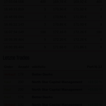
17:03:04.556
400
169,76 €
169,92 €
400
AG & Co. KG haftet für Vorsatz und grobe Fahrlässigkeit
sowie bei Verletzung einer wesentlichen Vertragspflicht
16:49:15.819
3
170,90 €
171,02 €
3
(Kardinalpflicht). Die LANG & SCHWARZ Tradecenter AG &
16:48:09.044
3
170,86 €
171,00 €
3
Co. KG haftet unter Begrenzung auf Ersatz des bei
16:45:32.143
3
170,86 €
171,00 €
3
Vertragsschluss vorhersehbaren vertragstypischen
16:07:34.149
100
172,16 €
172,26 €
100
Schadens für solche Schäden, die auf einer leicht
16:05:39.464
9
172,20 €
172,26 €
9
fahrlässigen Verletzung von Kardinalpflichten durch ihn
oder eines seiner gesetzlichen Vertreter oder
16:00:39.404
9
171,68 €
171,86 €
9
Erfüllungsgehilfen beruhen. Bei leicht fahrlässiger
Letzte Trades
Verletzung von Nebenpflichten, die keine
Kardinalpflichten sind, haftet die LANG & SCHWARZ
Order
Anzahl
wikifolio
Perf.% 1J
Tradecenter AG & Co. KG nicht. Die Haftung für Schäden,
Verkauf
178
Better Dachs
-
die in den Schutzbereich einer von der LANG & SCHWARZ
Kauf
200
North Star Capital Management
+19,50 %
Tradecenter AG & Co. KG gegebenen Garantie oder
Kauf
200
North Star Capital Management
+19,50 %
Zusicherung fallen, sowie die Haftung für Ansprüche
Kauf
178
Better Dachs
-
aufgrund des Produkthaftungsgesetzes und Schäden aus
der Verletzung des Lebens, des Körpers oder der
Verkauf
100
North Star Capital Management
+19,50 %