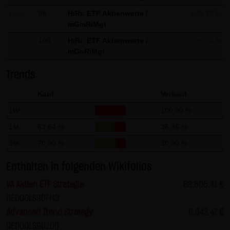
Gesundheit bleibt hiervon unberührt.
Kauf
86
HiRi: ETF Aktienwerte /
+25,39 %
mGmRiMgt
(2) Urheberrecht
Kauf
100
HiRi: ETF Aktienwerte /
+26,20 %
Die auf dieser Website veröffentlichten Inhalte und Werke
mGoRiMgt
sind urheberrechtlich geschützt. Jede vom deutschen
Urheberrecht nicht zugelassene Verwertung bedarf der
Trends
vorherigen schriftlichen Zustimmung des jeweiligen
Kauf
Verkauf
Autors oder Urhebers. Dies gilt insbesondere für
1W
100,00 %
Vervielfältigung, Bearbeitung, Übersetzung,
1M
63,64 %
36,36 %
Einspeicherung, Verarbeitung bzw. Wiedergabe von
Inhalten in Datenbanken oder anderen elektronischen
3M
70,00 %
30,00 %
Medien und Systemen. Inhalte und Beiträge Dritter sind
Enthalten in folgenden Wikifolios
dabei als solche gekennzeichnet. Die unerlaubte
Vervielfältigung oder Weitergabe einzelner Inhalte oder
VA Aktien ETF Strategie
63.605,41 €
kompletter Seiten ist nicht gestattet und strafbar.
DE000LS9DFM3
Lediglich die Herstellung von Kopien und Downloads für
Advanced Trend Strategy
6.643,47 €
den persönlichen, privaten und nicht kommerziellen
DE000LS9UZ00