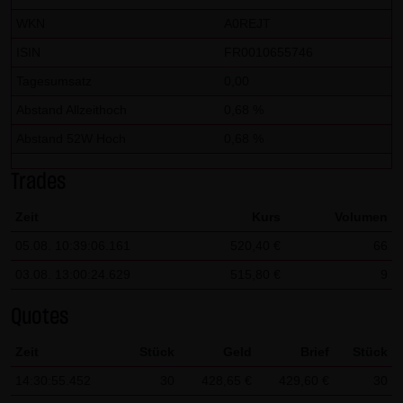
dieser externen Links ist für die LANG & SCHWARZ
WKN
A0REJT
Tradecenter AG & Co. KG ohne konkrete Hinweise auf
ISIN
FR0010655746
Rechtsverstöße nicht zumutbar. Bei Kenntnis von
Rechtsverstößen werden jedoch derartige externe Links
Tagesumsatz
0,00
unverzüglich gelöscht.
Abstand Allzeithoch
0,68 %
Abstand 52W Hoch
0,68 %
Kein Vertragsverhältnis:
Mit der Nutzung der Website der LANG & SCHWARZ
Trades
Tradecenter AG & Co. KG kommt keinerlei
Vertragsverhältnis zwischen dem Nutzer und der LANG &
Zeit
Kurs
Volumen
SCHWARZ Tradecenter AG & Co. KG zustande. Insofern
05.08. 10:39:06.161
520,40 €
66
ergeben sich auch keinerlei vertragliche oder
03.08. 13:00:24.629
515,80 €
9
quasivertragliche Ansprüche gegen die LANG & SCHWARZ
Tradecenter AG & Co. KG. Für den Fall, dass die Nutzung
Quotes
der Website doch zu einem Vertragsverhältnis führen
Zeit
Stück
Geld
Brief
Stück
sollte, gilt rein vorsorglich nachfolgende
14:30:55.452
30
428,65 €
429,60 €
30
Haftungsbeschränkung: Die LANG & SCHWARZ Tradecenter