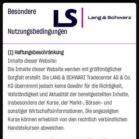
Im Durchschnitt erleiden 7 von 10 Kleinanlegern Verluste beim
Handel mit Turbo-Zertifikaten.
Besondere
Turbo-Zertifikate sind hoch risikoreiche Produkte und nicht für
langfristige Anlagestrategien geeignet.
Nutzungsbedingungen
(1) Haftungsbeschränkung
Inhalte dieser Website:
Die Inhalte dieser Website werden mit größtmöglicher
Sorgfalt erstellt. Die LANG & SCHWARZ Tradecenter AG & Co.
KG übernimmt jedoch keine Gewähr für die Richtigkeit,
Vollständigkeit und Aktualität der bereitgestellten Inhalte,
Watchlist
insbesondere der Kurse, der Markt-, Börsen- und
sonstiger Wirtschaftsinformationen. Die angezeigten
MUF - AMUNDI IBEX 35
Kurse können erheblich von den rechtlich verbindlichen
ISIN: FR0010655746 | WKN: A0REJT
Handelskursen abweichen.
522,1000
€
-
0,00 %
08.08. 12:58