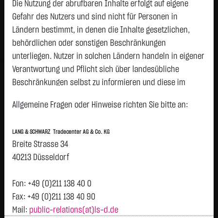
Die Nutzung der abrufbaren Inhalte erfolgt auf eigene
Status:
closed
Gefahr des Nutzers und sind nicht für Personen in
Geld
Brief
Ländern bestimmt, in denen die Inhalte gesetzlichen,
520,8000
€
523,4000
€
behördlichen oder sonstigen Beschränkungen
Stück:
96
Stück:
96
unterliegen. Nutzer in solchen Ländern handeln in eigener
Intraday
1 Monat
6 Monate
1 Jahr
3 Jahre
Alles
Verantwortung und Pflicht sich über landesübliche
Beschränkungen selbst zu informieren und diese im
erforderlichen Umfang zu beachten. Namentlich
Allgemeine Fragen oder Hinweise richten Sie bitte an:
gekennzeichnete Beiträge geben die Meinung des
jeweiligen Autors und nicht immer die Meinung der LANG &
LANG & SCHWARZ Tradecenter AG & Co. KG
SCHWARZ Tradecenter AG & Co. KG wieder.
Breite Strasse 34
H
Verfügbarkeit der Website:
40213 Düsseldorf
522,1
Vortag 522,100
Die Lang & Schwarz TradeCenter AG & Co. KG wird sich
T
bemühen, den Dienst möglichst unterbrechungsfrei zum
Fon: +49 (0)211 138 40 0
Abruf anzubieten. Auch bei aller Sorgfalt können aber
Fax: +49 (0)211 138 40 90
Ausfallzeiten nicht ausgeschlossen werden. Die LANG &
Mail:
public-relations(at)ls-d.de