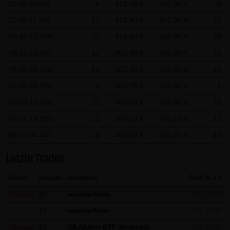
11:55:30.501
6
412,45 €
412,90 €
6
AG & Co. KG haftet für Vorsatz und grobe Fahrlässigkeit
sowie bei Verletzung einer wesentlichen Vertragspflicht
11:08:27.261
12
412,80 €
413,30 €
12
(Kardinalpflicht). Die LANG & SCHWARZ Tradecenter AG &
10:48:15.339
20
413,60 €
413,95 €
20
Co. KG haftet unter Begrenzung auf Ersatz des bei
08:41:12.867
11
402,45 €
410,85 €
11
Vertragsschluss vorhersehbaren vertragstypischen
08:40:53.010
12
402,45 €
410,85 €
12
Schadens für solche Schäden, die auf einer leicht
08:39:20.733
1
402,75 €
410,90 €
1
fahrlässigen Verletzung von Kardinalpflichten durch ihn
oder eines seiner gesetzlichen Vertreter oder
08:39:16.970
11
402,65 €
410,90 €
11
Erfüllungsgehilfen beruhen. Bei leicht fahrlässiger
08:37:19.323
12
405,10 €
410,15 €
12
Verletzung von Nebenpflichten, die keine
08:37:04.547
12
405,50 €
410,55 €
12
Kardinalpflichten sind, haftet die LANG & SCHWARZ
Tradecenter AG & Co. KG nicht. Die Haftung für Schäden,
Letzte Trades
die in den Schutzbereich einer von der LANG & SCHWARZ
Order
Anzahl
wikifolio
Perf.% 1J
Tradecenter AG & Co. KG gegebenen Garantie oder
Verkauf
49
wonderfolio
+45,36 %
Zusicherung fallen, sowie die Haftung für Ansprüche
Kauf
49
wonderfolio
+45,36 %
aufgrund des Produkthaftungsgesetzes und Schäden aus
der Verletzung des Lebens, des Körpers oder der
Verkauf
10
VA Aktien ETF Strategie
+20,30 %