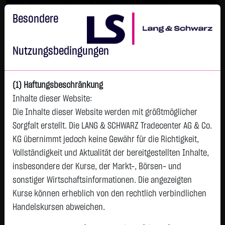
Im Durchschnitt erleiden 7 von 10 Kleinanlegern Verluste beim
Handel mit Turbo-Zertifikaten.
Besondere
Turbo-Zertifikate sind hoch risikoreiche Produkte und nicht für
langfristige Anlagestrategien geeignet.
Nutzungsbedingungen
(1) Haftungsbeschränkung
Inhalte dieser Website:
Die Inhalte dieser Website werden mit größtmöglicher
Sorgfalt erstellt. Die LANG & SCHWARZ Tradecenter AG & Co.
KG übernimmt jedoch keine Gewähr für die Richtigkeit,
Vollständigkeit und Aktualität der bereitgestellten Inhalte,
Tops & Flops
insbesondere der Kurse, der Markt-, Börsen- und
DAX
Europa
USA
Deutschland
Asien
sonstiger Wirtschaftsinformationen. Die angezeigten
Kurse können erheblich von den rechtlich verbindlichen
Name
Kurs
Diff.
Diff.%
Zeit
Handelskursen abweichen.
DT.TELEKOM
29,1500 €
+1,6600 €
+6,04 %
06.08.
P