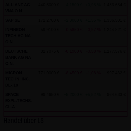
AG & Co. KG haftet für Vorsatz und grobe Fahrlässigkeit
ALLIANZ AG
440,5000 €
+4,1500 €
+0,95 %
1.433.634 €
0
sowie bei Verletzung einer wesentlichen Vertragspflicht
VNA O.N.
(Kardinalpflicht). Die LANG & SCHWARZ Tradecenter AG &
SAP SE
172,2700 €
+2,3000 €
+1,35 %
1.336.501 €
0
Co. KG haftet unter Begrenzung auf Ersatz des bei
INFINEON
59,9100 €
-0,5850 €
-0,97 %
1.244.821 €
0
Vertragsschluss vorhersehbaren vertragstypischen
TECH.AG NA
Schadens für solche Schäden, die auf einer leicht
O.N.
fahrlässigen Verletzung von Kardinalpflichten durch ihn
DEUTSCHE
32,7075 €
-0,1900 €
-0,58 %
1.177.576 €
0
BANK AG NA
oder eines seiner gesetzlichen Vertreter oder
O.N.
Erfüllungsgehilfen beruhen. Bei leicht fahrlässiger
MICRON
771,0000 €
-8,4500 €
-1,08 %
997.432 €
0
Verletzung von Nebenpflichten, die keine
TECHN. INC.
Kardinalpflichten sind, haftet die LANG & SCHWARZ
DL-,10
Tradecenter AG & Co. KG nicht. Die Haftung für Schäden,
SPACE
99,4650 €
+5,2000 €
+5,52 %
964.633 €
0
die in den Schutzbereich einer von der LANG & SCHWARZ
EXPL.TECHS.
Tradecenter AG & Co. KG gegebenen Garantie oder
CL.A
Zusicherung fallen, sowie die Haftung für Ansprüche
Handel über LS
aufgrund des Produkthaftungsgesetzes und Schäden aus
der Verletzung des Lebens, des Körpers oder der