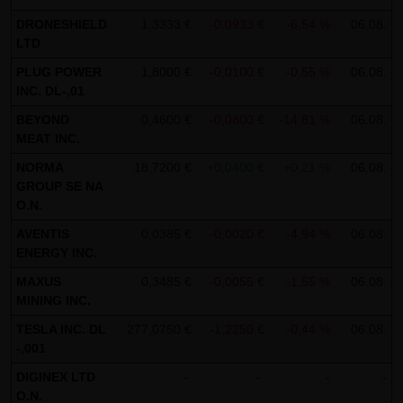
indem sie auf folgenden Link klicken:
Google Analytics
DRONESHIELD
1,3333 €
-0,0933 €
-6,54 %
06.08.
Opt-Out
LTD
Alle Informationen zum Datenschutz finden Sie
hier
.
PLUG POWER
1,8000 €
-0,0100 €
-0,55 %
06.08.
INC. DL-,01
(4) Anwendbares Recht
BEYOND
0,4600 €
-0,0800 €
-14,81 %
06.08.
Es gilt ausschließlich das maßgebliche Recht der
MEAT INC.
Bundesrepublik Deutschland.
NORMA
18,7200 €
+0,0400 €
+0,21 %
06.08.
GROUP SE NA
(5) Besondere Nutzungsbedingungen
O.N.
Soweit besondere Bedingungen für einzelne Nutzungen
AVENTIS
0,0385 €
-0,0020 €
-4,94 %
06.08.
dieser Website von den vorgenannten Punkten (1) bis (4)
ENERGY INC.
abweichen, wird an entsprechender Stelle ausdrücklich
MAXUS
0,3485 €
-0,0055 €
-1,55 %
06.08.
darauf hingewiesen. In diesem Falle gelten im jeweiligen
MINING INC.
Einzelfall die besonderen Nutzungsbedingungen.
TESLA INC. DL
277,0750 €
-1,2250 €
-0,44 %
06.08.
-,001
Hinweise zu den von dieser Seite verwendeten Cookies
Diese Seite verwendet keine Daten in den Cookies,
DIGINEX LTD
-
-
-
-
O.N.
anhand derer wir Besucher oder wiederkehrende