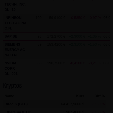
Analytics verwendet sog. „Cookies“, Textdateien, die auf
TECHN. INC.
Ihrem Computer gespeichert werden und die eine Analyse
DL-,10
der Benutzung der Website durch Sie ermöglichen. Die
INFINEON
100
59,9100 €
-0,5850 €
-0,97 %
06.08
durch den Cookie erzeugten Informationen über Ihre
TECH.AG NA
Benutzung dieser Website werden in der Regel an einen
O.N.
Server von Google in den USA übertragen und dort
SAP SE
93
172,2700 €
+2,3000 €
+1,35 %
06.08
gespeichert.
SIEMENS
89
153,4200 €
+2,3100 €
+1,53 %
06.08
ENERGY AG
Im Falle der Aktivierung der IP-Anonymisierung auf dieser
NA O.N.
Webseite, wird Ihre IP-Adresse von Google jedoch
NVIDIA
83
190,7500 €
-0,4100 €
-0,21 %
06.08
innerhalb von Mitgliedstaaten der Europäischen Union
CORP.
oder in anderen Vertragsstaaten des Abkommens über
DL-,001
den Europäischen Wirtschaftsraum zuvor gekürzt. Nur in
Kryptos
Ausnahmefällen wird die volle IP-Adresse an einen Server
von Google in den USA übertragen und dort gekürzt. Im
Name
Kurs
Diff.%
Auftrag des Betreibers dieser Website wird Google diese
Bitcoin (BTC)
64.417,9000 $
-0,59 %
Informationen benutzen, um Ihre Nutzung der Website
Ethereum (ETH)
1.907,4000 $
-0,55 %