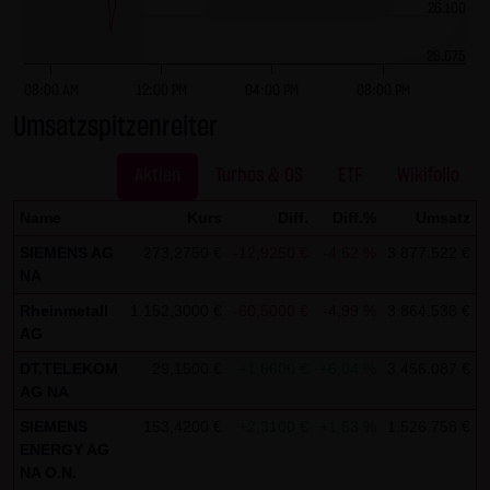
dieser externen Links ist für die LANG & SCHWARZ
26.100
Tradecenter AG & Co. KG ohne konkrete Hinweise auf
26.075
Rechtsverstöße nicht zumutbar. Bei Kenntnis von
08:00 AM
12:00 PM
04:00 PM
08:00 PM
Rechtsverstößen werden jedoch derartige externe Links
Umsatzspitzenreiter
unverzüglich gelöscht.
Kein Vertragsverhältnis:
Aktien
Turbos & OS
ETF
Wikifolio
Mit der Nutzung der Website der LANG & SCHWARZ
Name
Kurs
Diff.
Diff.%
Umsatz
Tradecenter AG & Co. KG kommt keinerlei
SIEMENS AG
273,2750 €
-12,9250 €
-4,52 %
3.877.522 €
0
Vertragsverhältnis zwischen dem Nutzer und der LANG &
NA
SCHWARZ Tradecenter AG & Co. KG zustande. Insofern
Rheinmetall
1.152,3000 €
-60,5000 €
-4,99 %
3.864.538 €
0
ergeben sich auch keinerlei vertragliche oder
AG
quasivertragliche Ansprüche gegen die LANG & SCHWARZ
DT.TELEKOM
29,1500 €
+1,6600 €
+6,04 %
3.456.087 €
0
Tradecenter AG & Co. KG. Für den Fall, dass die Nutzung
AG NA
der Website doch zu einem Vertragsverhältnis führen
SIEMENS
153,4200 €
+2,3100 €
+1,53 %
1.526.758 €
0
sollte, gilt rein vorsorglich nachfolgende
ENERGY AG
Haftungsbeschränkung: Die LANG & SCHWARZ Tradecenter
NA O.N.