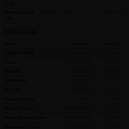
O.N.
Zwecken ausgewertet. Soweit auf der Website
DRONESHIELD
1,3333 €
-0,0933 €
-6,54 %
82.268
06.08
personenbezogene Daten (beispielsweise Name, Anschrift
LTD
oder E-Mailadressen) erhoben werden, erfolgt dies,
soweit möglich, stets auf freiwilliger Basis. Eine
Indikationen
Weitergabe an Dritte, zu kommerziellen oder
Name
Indikation
Vortag %
nichtkommerziellen Zwecken, findet nicht statt. Des
Weiteren können Daten auf dem Computer der
BUND FUTURE
124,8350 €
-0,33 %
Websitenutzer gespeichert werden. Diese Daten nennt
GOLD
4.235,8200 $
-0,27 %
man "Cookie", die dazu dienen, das Zugriffsverhalten der
SILBER
61,5250 $
-0,81 %
Nutzer zu vereinfachen. Der Nutzer hat jedoch die
BRENT OIL
83,5350 $
+5,15 %
Möglichkeit, diese Funktion innerhalb des jeweiligen
WTI OIL
78,2600 $
+4,26 %
Webbrowsers zu deaktivieren. In diesem Fall kann es
jedoch zu Einschränkungen der Bedienbarkeit unserer
Henry Hub Gas
2,6330 €
-1,39 %
Website kommen. Die LANG & SCHWARZ Tradecenter AG &
Bitcoin Future
65.384,0000 $
-0,36 %
Co. KG weist ausdrücklich darauf hin, dass die
Micro Bitcoin Future
64.807,0000 $
-0,77 %
Datenübertragung im Internet (z.B. bei der
Ethereum Future
1.926,5000 $
+0,08 %