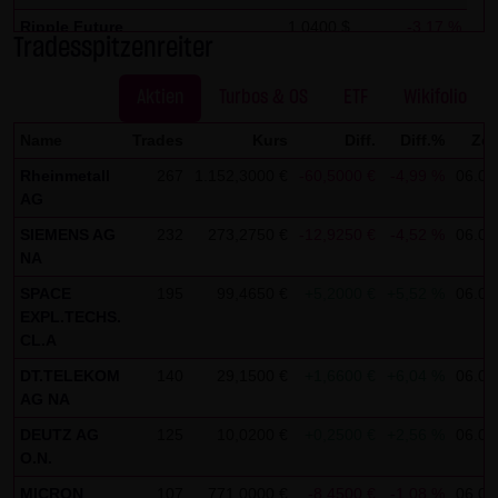
Kommunikation per E-Mail) Sicherheitslücken aufweisen
Ripple Future
1,0400 $
-3,17 %
und nicht lückenlos vor dem Zugriff durch Dritte geschützt
Tradesspitzenreiter
Solana Future
73,4400 $
-1,49 %
werden kann. Die Verwendung der Kontaktdaten der LANG
& SCHWARZ Tradecenter AG & Co. KG - insbesondere der
Aktien
Turbos & OS
ETF
Wikifolio
Telefon-/Faxnummern und E-Mailadressen - zur
Name
Trades
Kurs
Diff.
Diff.%
Zei
gewerblichen Werbung ist ausdrücklich nicht erwünscht,
Rheinmetall
267
1.152,3000 €
-60,5000 €
-4,99 %
06.08
es sei denn die LANG & SCHWARZ Tradecenter AG & Co. KG
AG
hatte zuvor seine schriftliche Einwilligung erteilt oder es
SIEMENS AG
232
273,2750 €
-12,9250 €
-4,52 %
06.08
besteht bereits ein geschäftlicher Kontakt. Die LANG &
NA
SCHWARZ Tradecenter AG & Co. KG und alle auf dieser
SPACE
195
99,4650 €
+5,2000 €
+5,52 %
06.08
Website genannten Personen widersprechen hiermit jeder
EXPL.TECHS.
kommerziellen Verwendung und Weitergabe ihrer Daten.
CL.A
DT.TELEKOM
140
29,1500 €
+1,6600 €
+6,04 %
06.08
Datenschutzerklärung für die Nutzung von Google
AG NA
Analytics:
DEUTZ AG
125
10,0200 €
+0,2500 €
+2,56 %
06.08
Diese Website benutzt Google Analytics, einen
O.N.
Webanalysedienst der Google Inc. („Google“). Google
MICRON
107
771,0000 €
-8,4500 €
-1,08 %
06.08