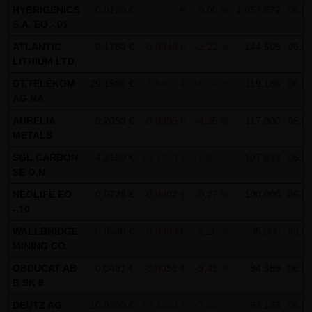
HYBRIGENICS
0,0120 €
- €
0,00 %
1.057.672
06.08
Gebrauch ist erlaubt; wobei es dem Benutzer der Webseite
S.A. EO -,01
obliegt dafür zu Sorge zu tragen, dass die Informationen
ATLANTIC
0,1760 €
-0,0040 €
-2,22 %
144.509
06.08
und Inhalte die er auf seine Systeme herunterlädt auf
LITHIUM LTD.
Viren und sonstige zerstörerische Eigenschaften hin
DT.TELEKOM
29,1500 €
+1,6600 €
+6,04 %
119.186
06.08
überprüft werden. Links zur Website der LANG & SCHWARZ
AG NA
Tradecenter AG & Co. KG sind jederzeit willkommen und
AURELIA
0,2090 €
-0,0095 €
-4,35 %
117.000
06.08
bedürfen keiner Zustimmung durch die LANG & SCHWARZ
METALS
Tradecenter AG & Co. KG. Die Darstellung dieser Website in
SGL CARBON
4,2150 €
+0,1950 €
+4,85 %
107.833
06.08
fremden Frames ist nur mit Erlaubnis zulässig.
SE O.N.
(3) Datenschutz
NEOLIFE EO
0,0728 €
-0,0002 €
-0,27 %
100.000
06.08
-,10
Durch den Besuch der Website der LANG & SCHWARZ
Tradecenter AG & Co. KG können Informationen über den
WALLBRIDGE
0,0540 €
-0,0030 €
-5,26 %
95.000
06.08
MINING CO.
Zugriff (Datum, Uhrzeit, betrachtete Seite u.a.) auf dem
OBDUCAT AB
0,0491 €
-0,0051 €
-9,41 %
94.389
06.08
Server gespeichert werden. Diese Daten gehören nicht zu
B SK 8
den personenbezogenen Daten, sondern sind
DEUTZ AG
10,0200 €
+0,2500 €
+2,56 %
93.173
06.08
anonymisiert. Sie werden ausschließlich zu statistischen