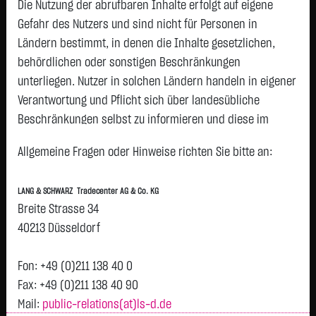
AG NA
Die Nutzung der abrufbaren Inhalte erfolgt auf eigene
HENKEL
79,5800 €
+2,9400 €
+3,84 %
06.08.
Gefahr des Nutzers und sind nicht für Personen in
P
KGAA VZO
Ländern bestimmt, in denen die Inhalte gesetzlichen,
O.N.
behördlichen oder sonstigen Beschränkungen
ZALANDO
25,2500 €
+0,6150 €
+2,50 %
06.08.
P
unterliegen. Nutzer in solchen Ländern handeln in eigener
SE
Verantwortung und Pflicht sich über landesübliche
BRENNTAG
64,6600 €
+1,5400 €
+2,44 %
06.08.
Beschränkungen selbst zu informieren und diese im
SE NA O.N.
erforderlichen Umfang zu beachten. Namentlich
RWE AG ST
56,4100 €
+0,9300 €
+1,68 %
06.08.
Allgemeine Fragen oder Hinweise richten Sie bitte an:
P
gekennzeichnete Beiträge geben die Meinung des
O.N.
jeweiligen Autors und nicht immer die Meinung der LANG &
MTU AERO
371,9500 €
-6,7000 €
-1,77 %
06.08.
P
LANG & SCHWARZ Tradecenter AG & Co. KG
SCHWARZ Tradecenter AG & Co. KG wieder.
ENGINES NA
Breite Strasse 34
O.N.
Verfügbarkeit der Website:
40213 Düsseldorf
VONOVIA SE
20,7450 €
-0,4200 €
-1,98 %
06.08.
P
Die Lang & Schwarz TradeCenter AG & Co. KG wird sich
SIEMENS AG
273,2750 €
-12,9250 €
-4,52 %
06.08.
bemühen, den Dienst möglichst unterbrechungsfrei zum
P
Fon: +49 (0)211 138 40 0
NA
Abruf anzubieten. Auch bei aller Sorgfalt können aber
Fax: +49 (0)211 138 40 90
Rheinmetall
1.152,3000 €
-60,5000 €
-4,99 %
06.08.
Ausfallzeiten nicht ausgeschlossen werden. Die LANG &
P
Mail:
public-relations(at)ls-d.de
AG