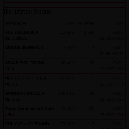
Besucher identifizieren können. In den Cookies dieser
Die letzten Trades
Seite werden folgende Informationen gespeichert:
- Ein Hinweis, ob der Besucher bereits unseren
Wertpapier
Kurs
Volumen
Zeit
Besonderen Nutzungsbedingungen zugestimmt hat
THE TRA.DESK A
11,99 €
1.246
06.08.
- Alle Informationen zu der Watchlist des Besuchers
DL-,000001
22:59:47.963
CIRCUS SE INH O.N.
1,704 €
1
06.08.
22:59:38.211
SPACE EXPL.TECHS.
99,49 €
50
06.08.
CL.A
22:58:56.348
NEBIUS GROUP CL.A
169,20 €
9
06.08.
DL-,01
22:58:48.730
WORKDAY INC.CL.A
148,74 €
30
06.08.
DL-,001
22:58:42.720
Turbo-Zertifikat auf Gold
12,80 €
200
06.08.
/ Put
22:58:38.193
KULICKE + SOFFA IND.
77,50 €
7
06.08.