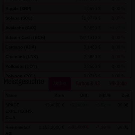
auszuwerten, um Reports über die Websiteaktivitäten
Ripple (XRP)
1,0590 $
0,00 %
zusammenzustellen und um weitere mit der
Websitenutzung und der Internetnutzung verbundene
Solana (SOL)
71,8770 $
-0,07 %
Dienstleistungen gegenüber dem Websitebetreiber zu
Avalache (AVX)
6,5690 $
+0,27 %
erbringenDie im Rahmen von Google Analytics von Ihrem
Bitcoin Cash (BCH)
197,1310 $
0,00 %
Browser übermittelte IP-Adresse wird nicht mit anderen
Cardano (ADA)
0,1480 $
0,00 %
Daten von Google zusammengeführt.
Chainlink (LNK)
7,3680 $
-0,08 %
Sie können die Speicherung der Cookies durch eine
Polkadot (DOT)
0,8500 $
0,00 %
entsprechende Einstellung Ihrer Browser-Software
Polygon (POL)
0,0715 $
0,00 %
verhindern; wir weisen Sie jedoch darauf hin, dass Sie in
Meistgesuchte
Aktien
Turbos & OS
Wikifolio
Stellar Lumen (XLM)
0,1750 $
0,00 %
diesem Fall gegebenenfalls nicht sämtliche Funktionen
dieser Website vollumfänglich werden nutzen können. Sie
Name
Kurs
Diff.
Diff.%
Zeit
können darüber hinaus die Erfassung der durch das
SPACE
99,4650 €
+5,2000 €
+5,52 %
06.08.
EXPL.TECHS.
Cookie erzeugten und auf Ihre Nutzung der Website
CL.A
bezogenen Daten (inkl. Ihrer IP-Adresse) an Google sowie
Rheinmetall
1.152,3000 €
-60,5000 €
-4,99 %
06.08.
die Verarbeitung dieser Daten durch Google verhindern,
AG