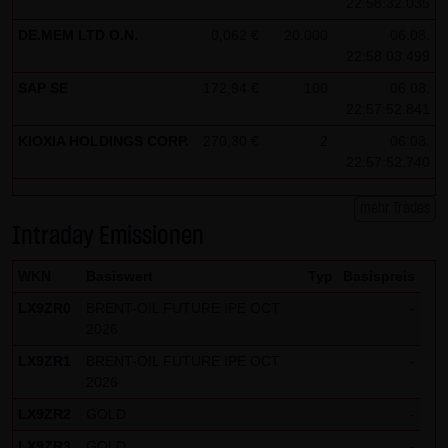
22:58:32.035
DE.MEM LTD O.N.
0,062 €
20.000
06.08.
22:58:03.499
SAP SE
172,94 €
100
06.08.
22:57:52.841
KIOXIA HOLDINGS CORP.
270,30 €
2
06.08.
22:57:52.740
mehr Trades
Intraday Emissionen
WKN
Basiswert
Typ
Basispreis
LX9ZR0
BRENT-OIL FUTURE IPE OCT
-
2026
LX9ZR1
BRENT-OIL FUTURE IPE OCT
-
2026
LX9ZR2
GOLD
-
LX9ZR3
GOLD
-