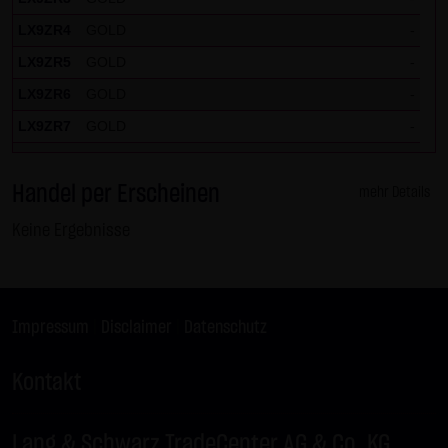
LX9ZR4
GOLD
-
LX9ZR5
GOLD
-
LX9ZR6
GOLD
-
LX9ZR7
GOLD
-
LX9ZR8
SILBER
-
Handel per Erscheinen
LX9ZR9
SILBER
-
mehr Details
LX9ZRP
DAX
-
Keine Ergebnisse
LX9ZRQ
DAX
-
LX9ZRR
DAX
-
LX9ZRS
DAX
-
Impressum
|
Disclaimer
|
Datenschutz
LX9ZRT
DAX
-
Kontakt
LX9ZRU
DAX
-
LX9ZRV
DAX
-
Lang & Schwarz TradeCenter AG & Co. KG
LX9ZRW
DAX
-