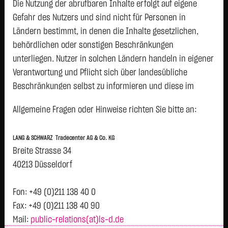
2,2600
€
-0,0100
-0,44 %
Die Nutzung der abrufbaren Inhalte erfolgt auf eigene
08.08. 12:58
Gefahr des Nutzers und sind nicht für Personen in
Ländern bestimmt, in denen die Inhalte gesetzlichen,
Geld
Brief
behördlichen oder sonstigen Beschränkungen
2,2200
€
2,3000
€
unterliegen. Nutzer in solchen Ländern handeln in eigener
Stück:
3.000
Stück:
3.000
Verantwortung und Pflicht sich über landesübliche
Beschränkungen selbst zu informieren und diese im
Intraday
1 Monat
6 Monate
1 Jahr
3 Jahre
Alles
erforderlichen Umfang zu beachten. Namentlich
Vortag 2,270
Allgemeine Fragen oder Hinweise richten Sie bitte an:
gekennzeichnete Beiträge geben die Meinung des
2,268
jeweiligen Autors und nicht immer die Meinung der LANG &
LANG & SCHWARZ Tradecenter AG & Co. KG
SCHWARZ Tradecenter AG & Co. KG wieder.
Breite Strasse 34
2,266
Verfügbarkeit der Website:
40213 Düsseldorf
Die Lang & Schwarz TradeCenter AG & Co. KG wird sich
2,264
bemühen, den Dienst möglichst unterbrechungsfrei zum
Fon: +49 (0)211 138 40 0
Abruf anzubieten. Auch bei aller Sorgfalt können aber
Fax: +49 (0)211 138 40 90
2,262
Ausfallzeiten nicht ausgeschlossen werden. Die LANG &
Mail:
public-relations(at)ls-d.de