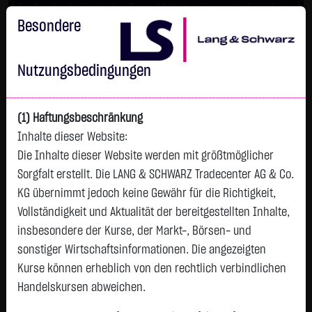
Im Durchschnitt erleiden 7 von 10 Kleinanlegern Verluste beim
Handel mit Turbo-Zertifikaten.
Besondere
Turbo-Zertifikate sind hoch risikoreiche Produkte und nicht für
langfristige Anlagestrategien geeignet.
Nutzungsbedingungen
(1) Haftungsbeschränkung
Inhalte dieser Website:
Die Inhalte dieser Website werden mit größtmöglicher
Sorgfalt erstellt. Die LANG & SCHWARZ Tradecenter AG & Co.
KG übernimmt jedoch keine Gewähr für die Richtigkeit,
Vollständigkeit und Aktualität der bereitgestellten Inhalte,
Watchlist
insbesondere der Kurse, der Markt-, Börsen- und
sonstiger Wirtschaftsinformationen. Die angezeigten
Endlos-Turbo-Zertifikat auf B2Gold Corp. /
Kurse können erheblich von den rechtlich verbindlichen
Call
Handelskursen abweichen.
ISIN: DE000LX3YDY5 | WKN: LX3YDY