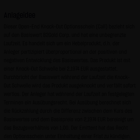
Gebrauch ist erlaubt; wobei es dem Benutzer der Webseite
Anlageidee
obliegt dafür zu Sorge zu tragen, dass die Informationen
und Inhalte die er auf seine Systeme herunterlädt auf
Dieser Open-End Knock-Out Optionsschein (Call) bezieht sich
Viren und sonstige zerstörerische Eigenschaften hin
auf den Basiswert B2Gold Corp. und hat eine unbegrenzte
überprüft werden. Links zur Website der LANG & SCHWARZ
Laufzeit. Es handelt sich um ein Hebelprodukt, d.h. der
Tradecenter AG & Co. KG sind jederzeit willkommen und
Anleger partizipiert überproportional an der positiven und
bedürfen keiner Zustimmung durch die LANG & SCHWARZ
negativen Entwicklung des Basiswertes. Das Produkt ist mit
Tradecenter AG & Co. KG. Die Darstellung dieser Website in
einer Knock-Out Schwelle bei 2,1974 EUR ausgestattet.
fremden Frames ist nur mit Erlaubnis zulässig.
Durchbricht der Basiswert während der Laufzeit die Knock-
Out Schwelle wird das Produkt ausgeknockt und verfällt sofort
(3) Datenschutz
wertlos. Der Anleger hat während der Laufzeit an festgelegten
Durch den Besuch der Website der LANG & SCHWARZ
Terminen ein Ausübungsrecht. Bei Ausübung berechnet sich
Tradecenter AG & Co. KG können Informationen über den
die Rückzahlung durch die Differenz zwischen dem Kurs des
Zugriff (Datum, Uhrzeit, betrachtete Seite u.a.) auf dem
Basiswertes und dem Basispreis von 2,1974 EUR bereinigt um
Server gespeichert werden. Diese Daten gehören nicht zu
das Bezugsverhältnis von 1,00. Der Emittent hat das Recht
den personenbezogenen Daten, sondern sind
den Optionsschein unter Einhaltung einer Frist zu kündigen.
anonymisiert. Sie werden ausschließlich zu statistischen