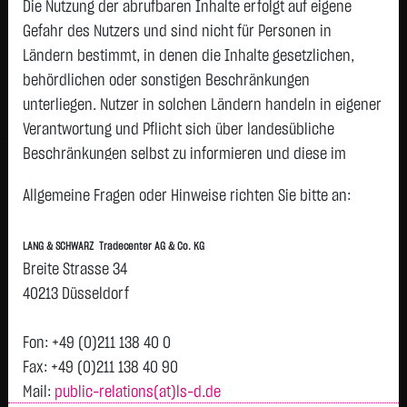
3,1200
€
-0,0100
-0,32 %
Die Nutzung der abrufbaren Inhalte erfolgt auf eigene
08.08. 12:58
Gefahr des Nutzers und sind nicht für Personen in
Ländern bestimmt, in denen die Inhalte gesetzlichen,
Geld
Brief
behördlichen oder sonstigen Beschränkungen
3,0800
€
3,1600
€
unterliegen. Nutzer in solchen Ländern handeln in eigener
Stück:
3.000
Stück:
3.000
Verantwortung und Pflicht sich über landesübliche
Beschränkungen selbst zu informieren und diese im
Intraday
1 Monat
6 Monate
1 Jahr
3 Jahre
Alles
erforderlichen Umfang zu beachten. Namentlich
Vortag 3,130
Allgemeine Fragen oder Hinweise richten Sie bitte an:
gekennzeichnete Beiträge geben die Meinung des
jeweiligen Autors und nicht immer die Meinung der LANG &
3,128
LANG & SCHWARZ Tradecenter AG & Co. KG
SCHWARZ Tradecenter AG & Co. KG wieder.
Breite Strasse 34
Verfügbarkeit der Website:
3,126
40213 Düsseldorf
Die Lang & Schwarz TradeCenter AG & Co. KG wird sich
bemühen, den Dienst möglichst unterbrechungsfrei zum
Fon: +49 (0)211 138 40 0
3,124
Abruf anzubieten. Auch bei aller Sorgfalt können aber
Fax: +49 (0)211 138 40 90
Ausfallzeiten nicht ausgeschlossen werden. Die LANG &
Mail:
public-relations(at)ls-d.de