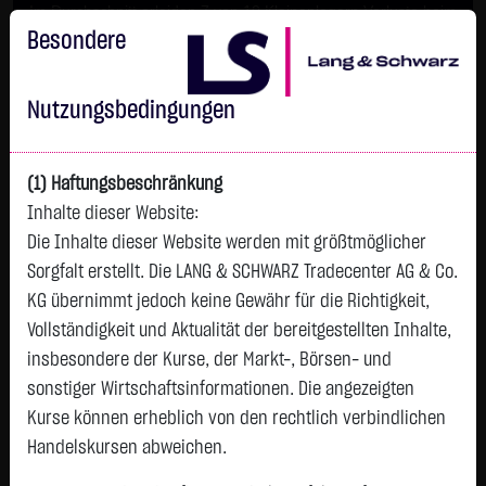
Im Durchschnitt erleiden 7 von 10 Kleinanlegern Verluste beim
Handel mit Turbo-Zertifikaten.
Besondere
Turbo-Zertifikate sind hoch risikoreiche Produkte und nicht für
langfristige Anlagestrategien geeignet.
Nutzungsbedingungen
(1) Haftungsbeschränkung
Inhalte dieser Website:
Die Inhalte dieser Website werden mit größtmöglicher
Sorgfalt erstellt. Die LANG & SCHWARZ Tradecenter AG & Co.
KG übernimmt jedoch keine Gewähr für die Richtigkeit,
Vollständigkeit und Aktualität der bereitgestellten Inhalte,
Watchlist
insbesondere der Kurse, der Markt-, Börsen- und
sonstiger Wirtschaftsinformationen. Die angezeigten
Endlos-Turbo-Zertifikat auf B2Gold Corp. /
Kurse können erheblich von den rechtlich verbindlichen
Call
Handelskursen abweichen.
ISIN: DE000LX3YDW9 | WKN: LX3YDW