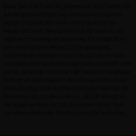
Gebrauch ist erlaubt; wobei es dem Benutzer der Webseite
Dieser Open-End Knock-Out Optionsschein (Call) bezieht sich
obliegt dafür zu Sorge zu tragen, dass die Informationen
auf den Basiswert B2Gold Corp. und hat eine unbegrenzte
und Inhalte die er auf seine Systeme herunterlädt auf
Laufzeit. Es handelt sich um ein Hebelprodukt, d.h. der
Viren und sonstige zerstörerische Eigenschaften hin
Anleger partizipiert überproportional an der positiven und
überprüft werden. Links zur Website der LANG & SCHWARZ
negativen Entwicklung des Basiswertes. Das Produkt ist mit
Tradecenter AG & Co. KG sind jederzeit willkommen und
einer Knock-Out Schwelle bei 1,29 EUR ausgestattet.
bedürfen keiner Zustimmung durch die LANG & SCHWARZ
Durchbricht der Basiswert während der Laufzeit die Knock-
Tradecenter AG & Co. KG. Die Darstellung dieser Website in
Out Schwelle wird das Produkt ausgeknockt und verfällt sofort
fremden Frames ist nur mit Erlaubnis zulässig.
wertlos. Der Anleger hat während der Laufzeit an festgelegten
Terminen ein Ausübungsrecht. Bei Ausübung berechnet sich
(3) Datenschutz
die Rückzahlung durch die Differenz zwischen dem Kurs des
Durch den Besuch der Website der LANG & SCHWARZ
Basiswertes und dem Basispreis von 1,29 EUR bereinigt um
Tradecenter AG & Co. KG können Informationen über den
das Bezugsverhältnis von 1,00. Der Emittent hat das Recht
Zugriff (Datum, Uhrzeit, betrachtete Seite u.a.) auf dem
den Optionsschein unter Einhaltung einer Frist zu kündigen.
Server gespeichert werden. Diese Daten gehören nicht zu
den personenbezogenen Daten, sondern sind
anonymisiert. Sie werden ausschließlich zu statistischen