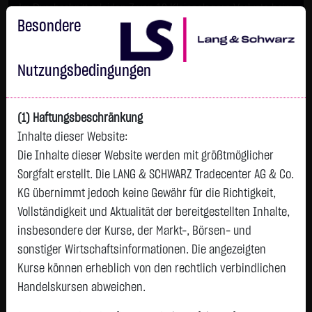
Im Durchschnitt erleiden 7 von 10 Kleinanlegern Verluste beim
Handel mit Turbo-Zertifikaten.
Besondere
Turbo-Zertifikate sind hoch risikoreiche Produkte und nicht für
langfristige Anlagestrategien geeignet.
Nutzungsbedingungen
(1) Haftungsbeschränkung
Inhalte dieser Website:
Die Inhalte dieser Website werden mit größtmöglicher
Sorgfalt erstellt. Die LANG & SCHWARZ Tradecenter AG & Co.
KG übernimmt jedoch keine Gewähr für die Richtigkeit,
Vollständigkeit und Aktualität der bereitgestellten Inhalte,
Watchlist
insbesondere der Kurse, der Markt-, Börsen- und
sonstiger Wirtschaftsinformationen. Die angezeigten
Endlos-Turbo-Zertifikat auf DAX / Call
Kurse können erheblich von den rechtlich verbindlichen
ISIN: DE000LX5RPV4 | WKN: LX5RPV
Handelskursen abweichen.
51,4900
€
-0,6650
-1,28 %
06.08. 23:00