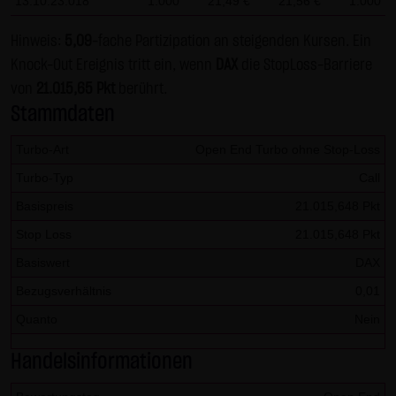
13:10:23.018
1.000
21,49 €
21,56 €
1.000
dieser externen Links ist für die LANG & SCHWARZ
Tradecenter AG & Co. KG ohne konkrete Hinweise auf
Hinweis:
5,09
-fache Partizipation an steigenden Kursen. Ein
Rechtsverstöße nicht zumutbar. Bei Kenntnis von
Knock-Out Ereignis tritt ein, wenn
DAX
die StopLoss-Barriere
Rechtsverstößen werden jedoch derartige externe Links
von
21.015,65 Pkt
berührt.
unverzüglich gelöscht.
Stammdaten
Kein Vertragsverhältnis:
Turbo-Art
Open End Turbo ohne Stop-Loss
Mit der Nutzung der Website der LANG & SCHWARZ
Turbo-Typ
Call
Tradecenter AG & Co. KG kommt keinerlei
Basispreis
21.015,648 Pkt
Vertragsverhältnis zwischen dem Nutzer und der LANG &
Stop Loss
21.015,648 Pkt
SCHWARZ Tradecenter AG & Co. KG zustande. Insofern
ergeben sich auch keinerlei vertragliche oder
Basiswert
DAX
quasivertragliche Ansprüche gegen die LANG & SCHWARZ
Bezugsverhältnis
0,01
Tradecenter AG & Co. KG. Für den Fall, dass die Nutzung
Quanto
Nein
der Website doch zu einem Vertragsverhältnis führen
sollte, gilt rein vorsorglich nachfolgende
Handelsinformationen
Haftungsbeschränkung: Die LANG & SCHWARZ Tradecenter