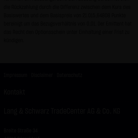
Kommunikation per E-Mail) Sicherheitslücken aufweisen
die Rückzahlung durch die Differenz zwischen dem Kurs des
und nicht lückenlos vor dem Zugriff durch Dritte geschützt
Basiswertes und dem Basispreis von 21.015,64808 Punkte
werden kann. Die Verwendung der Kontaktdaten der LANG
bereinigt um das Bezugsverhältnis von 0,01. Der Emittent hat
& SCHWARZ Tradecenter AG & Co. KG - insbesondere der
das Recht den Optionsschein unter Einhaltung einer Frist zu
Telefon-/Faxnummern und E-Mailadressen - zur
kündigen.
gewerblichen Werbung ist ausdrücklich nicht erwünscht,
es sei denn die LANG & SCHWARZ Tradecenter AG & Co. KG
hatte zuvor seine schriftliche Einwilligung erteilt oder es
besteht bereits ein geschäftlicher Kontakt. Die LANG &
Impressum
|
Disclaimer
|
Datenschutz
SCHWARZ Tradecenter AG & Co. KG und alle auf dieser
Website genannten Personen widersprechen hiermit jeder
Kontakt
kommerziellen Verwendung und Weitergabe ihrer Daten.
Datenschutzerklärung für die Nutzung von Google
Lang & Schwarz TradeCenter AG & Co. KG
Analytics:
Diese Website benutzt Google Analytics, einen
Webanalysedienst der Google Inc. („Google“). Google
Breite Straße 34