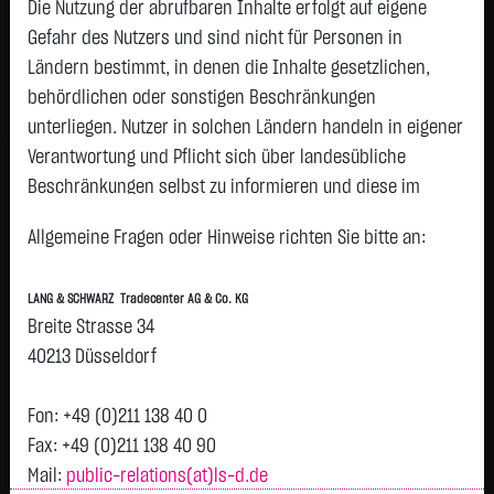
Die Nutzung der abrufbaren Inhalte erfolgt auf eigene
Gefahr des Nutzers und sind nicht für Personen in
Geld
Brief
Ländern bestimmt, in denen die Inhalte gesetzlichen,
51,4200
€
51,5600
€
behördlichen oder sonstigen Beschränkungen
Stück:
500
Stück:
500
unterliegen. Nutzer in solchen Ländern handeln in eigener
Intraday
1 Monat
6 Monate
1 Jahr
3 Jahre
Alles
Verantwortung und Pflicht sich über landesübliche
H
Beschränkungen selbst zu informieren und diese im
Vortag 52,155
erforderlichen Umfang zu beachten. Namentlich
52
Allgemeine Fragen oder Hinweise richten Sie bitte an:
gekennzeichnete Beiträge geben die Meinung des
jeweiligen Autors und nicht immer die Meinung der LANG &
51,75
LANG & SCHWARZ Tradecenter AG & Co. KG
SCHWARZ Tradecenter AG & Co. KG wieder.
Breite Strasse 34
Verfügbarkeit der Website:
40213 Düsseldorf
51,5
Die Lang & Schwarz TradeCenter AG & Co. KG wird sich
bemühen, den Dienst möglichst unterbrechungsfrei zum
Fon: +49 (0)211 138 40 0
51,25
Abruf anzubieten. Auch bei aller Sorgfalt können aber
Fax: +49 (0)211 138 40 90
Ausfallzeiten nicht ausgeschlossen werden. Die LANG &
Mail:
public-relations(at)ls-d.de
51