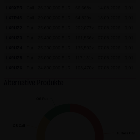
Gebrauch ist erlaubt; wobei es dem Benutzer der Webseite
LX9XPR
Call
26.200,000 EUR
66,668x
14.08.2026
0,01
obliegt dafür zu Sorge zu tragen, dass die Informationen
LX7R45
Call
29.000,000 EUR
64,829x
18.09.2026
0,01
und Inhalte die er auf seine Systeme herunterlädt auf
LX9UZ2
Put
25.600,000 EUR
202,077x
07.08.2026
0,01
Viren und sonstige zerstörerische Eigenschaften hin
LX9UZ3
Put
25.400,000 EUR
161,556x
07.08.2026
0,01
überprüft werden. Links zur Website der LANG & SCHWARZ
LX9UZ4
Put
25.200,000 EUR
135,592x
07.08.2026
0,01
Tradecenter AG & Co. KG sind jederzeit willkommen und
bedürfen keiner Zustimmung durch die LANG & SCHWARZ
LX9UZ5
Put
25.000,000 EUR
117,131x
07.08.2026
0,01
Tradecenter AG & Co. KG. Die Darstellung dieser Website in
LX9UZ6
Put
24.800,000 EUR
103,470x
07.08.2026
0,01
fremden Frames ist nur mit Erlaubnis zulässig.
Alternative Produkte
(3) Datenschutz
Durch den Besuch der Website der LANG & SCHWARZ
OS Put
OS Put
Tradecenter AG & Co. KG können Informationen über den
Zugriff (Datum, Uhrzeit, betrachtete Seite u.a.) auf dem
Server gespeichert werden. Diese Daten gehören nicht zu
OS Call
OS Call
den personenbezogenen Daten, sondern sind
Turbos Call
Turbos Call
anonymisiert. Sie werden ausschließlich zu statistischen