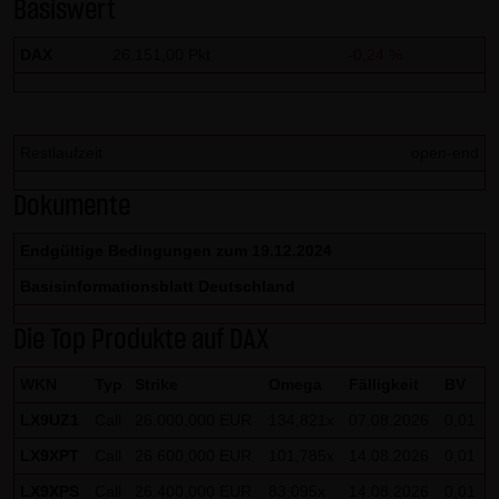
Basiswert
Gesundheit bleibt hiervon unberührt.
DAX
26.151,00 Pkt
-0,24 %
(2) Urheberrecht
Die auf dieser Website veröffentlichten Inhalte und Werke
sind urheberrechtlich geschützt. Jede vom deutschen
Restlaufzeit
open-end
Urheberrecht nicht zugelassene Verwertung bedarf der
vorherigen schriftlichen Zustimmung des jeweiligen
Dokumente
Autors oder Urhebers. Dies gilt insbesondere für
Vervielfältigung, Bearbeitung, Übersetzung,
Endgültige Bedingungen zum 19.12.2024
Einspeicherung, Verarbeitung bzw. Wiedergabe von
Basisinformationsblatt Deutschland
Inhalten in Datenbanken oder anderen elektronischen
Die Top Produkte auf DAX
Medien und Systemen. Inhalte und Beiträge Dritter sind
dabei als solche gekennzeichnet. Die unerlaubte
WKN
Typ
Strike
Omega
Fälligkeit
BV
Vervielfältigung oder Weitergabe einzelner Inhalte oder
LX9UZ1
Call
26.000,000 EUR
134,821x
07.08.2026
0,01
kompletter Seiten ist nicht gestattet und strafbar.
LX9XPT
Call
26.600,000 EUR
101,785x
14.08.2026
0,01
Lediglich die Herstellung von Kopien und Downloads für
den persönlichen, privaten und nicht kommerziellen
LX9XPS
Call
26.400,000 EUR
83,095x
14.08.2026
0,01