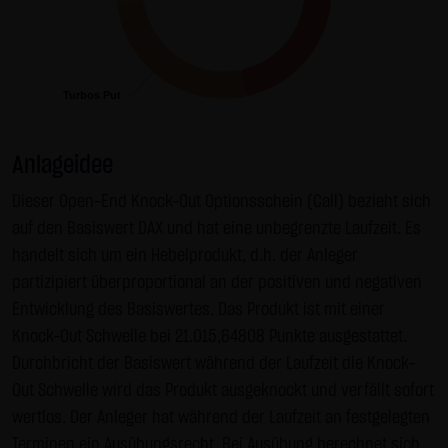
Zwecken ausgewertet. Soweit auf der Website
personenbezogene Daten (beispielsweise Name, Anschrift
oder E-Mailadressen) erhoben werden, erfolgt dies,
Turbos Put
Turbos Put
soweit möglich, stets auf freiwilliger Basis. Eine
Weitergabe an Dritte, zu kommerziellen oder
nichtkommerziellen Zwecken, findet nicht statt. Des
Anlageidee
Weiteren können Daten auf dem Computer der
Dieser Open-End Knock-Out Optionsschein (Call) bezieht sich
Websitenutzer gespeichert werden. Diese Daten nennt
auf den Basiswert DAX und hat eine unbegrenzte Laufzeit. Es
man "Cookie", die dazu dienen, das Zugriffsverhalten der
handelt sich um ein Hebelprodukt, d.h. der Anleger
Nutzer zu vereinfachen. Der Nutzer hat jedoch die
partizipiert überproportional an der positiven und negativen
Möglichkeit, diese Funktion innerhalb des jeweiligen
Entwicklung des Basiswertes. Das Produkt ist mit einer
Webbrowsers zu deaktivieren. In diesem Fall kann es
Knock-Out Schwelle bei 21.015,64808 Punkte ausgestattet.
jedoch zu Einschränkungen der Bedienbarkeit unserer
Durchbricht der Basiswert während der Laufzeit die Knock-
Website kommen. Die LANG & SCHWARZ Tradecenter AG &
Out Schwelle wird das Produkt ausgeknockt und verfällt sofort
Co. KG weist ausdrücklich darauf hin, dass die
wertlos. Der Anleger hat während der Laufzeit an festgelegten
Datenübertragung im Internet (z.B. bei der
Terminen ein Ausübungsrecht. Bei Ausübung berechnet sich