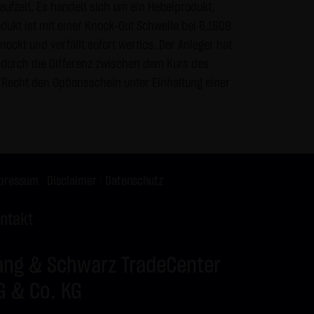
ufzeit. Es handelt sich um ein Hebelprodukt,
s vor dem Zugriff durch Dritte
odukt ist mit einer Knock-Out Schwelle bei 6,1609
& Co. KG - insbesondere der
ckt und verfällt sofort wertlos. Der Anleger hat
wünscht, es sei denn die LANG
 durch die Differenz zwischen dem Kurs des
teht bereits ein
 Recht den Optionsschein unter Einhaltung einer
te genannten Personen
gle Analytics verwendet sog.
enutzung der Website durch Sie
pressum
|
Disclaimer
|
Datenschutz
 werden in der Regel an einen
ntakt
Google jedoch innerhalb von
ang & Schwarz TradeCenter
 den Europäischen
 von Google in den USA
G & Co. KG
mationen benutzen, um Ihre