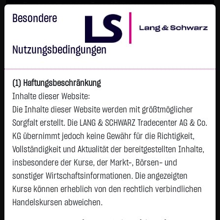
Im Durchschnitt erleiden 7 von 10 Kleinanlegern Verluste beim
Handel mit Turbo-Zertifikaten.
Besondere
Turbo-Zertifikate sind hoch risikoreiche Produkte und nicht für
langfristige Anlagestrategien geeignet.
Nutzungsbedingungen
(1) Haftungsbeschränkung
Inhalte dieser Website:
Die Inhalte dieser Website werden mit größtmöglicher
Sorgfalt erstellt. Die LANG & SCHWARZ Tradecenter AG & Co.
KG übernimmt jedoch keine Gewähr für die Richtigkeit,
Vollständigkeit und Aktualität der bereitgestellten Inhalte,
Watchlist
insbesondere der Kurse, der Markt-, Börsen- und
sonstiger Wirtschaftsinformationen. Die angezeigten
Endlos-Turbo-Zertifikat auf QuantumScape
Kurse können erheblich von den rechtlich verbindlichen
Corporation / Call
Handelskursen abweichen.
ISIN: DE000LX53DS9 | WKN: LX53DS