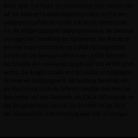
Gebrauch ist erlaubt; wobei es dem Benutzer der Webseite
Dieser Open-End Knock-Out Optionsschein (Call) bezieht sich
obliegt dafür zu Sorge zu tragen, dass die Informationen
auf den Basiswert QuantumScape Corporation und hat eine
und Inhalte die er auf seine Systeme herunterlädt auf
unbegrenzte Laufzeit. Es handelt sich um ein Hebelprodukt,
Viren und sonstige zerstörerische Eigenschaften hin
d.h. der Anleger partizipiert überproportional an der positiven
überprüft werden. Links zur Website der LANG & SCHWARZ
und negativen Entwicklung des Basiswertes. Das Produkt ist
Tradecenter AG & Co. KG sind jederzeit willkommen und
mit einer Knock-Out Schwelle bei 2,9634 USD ausgestattet.
bedürfen keiner Zustimmung durch die LANG & SCHWARZ
Durchbricht der Basiswert während der Laufzeit die Knock-
Tradecenter AG & Co. KG. Die Darstellung dieser Website in
Out Schwelle wird das Produkt ausgeknockt und verfällt sofort
fremden Frames ist nur mit Erlaubnis zulässig.
wertlos. Der Anleger hat während der Laufzeit an festgelegten
Terminen ein Ausübungsrecht. Bei Ausübung berechnet sich
(3) Datenschutz
die Rückzahlung durch die Differenz zwischen dem Kurs des
Durch den Besuch der Website der LANG & SCHWARZ
Basiswertes und dem Basispreis von 2,9634 USD bereinigt um
Tradecenter AG & Co. KG können Informationen über den
das Bezugsverhältnis von 1,00. Der Emittent hat das Recht
Zugriff (Datum, Uhrzeit, betrachtete Seite u.a.) auf dem
den Optionsschein unter Einhaltung einer Frist zu kündigen.
Server gespeichert werden. Diese Daten gehören nicht zu
den personenbezogenen Daten, sondern sind
anonymisiert. Sie werden ausschließlich zu statistischen