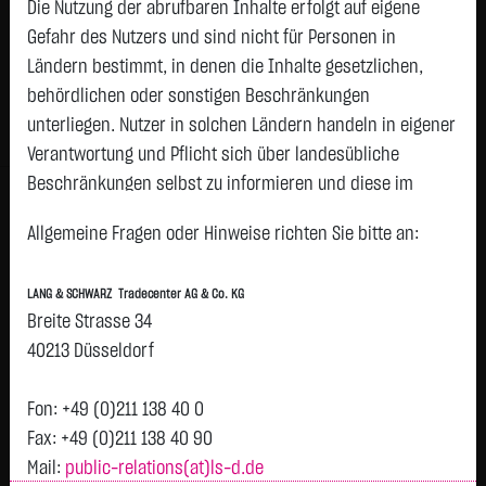
2,9050
€
-0,0200
-0,68 %
Die Nutzung der abrufbaren Inhalte erfolgt auf eigene
09:06:48
Gefahr des Nutzers und sind nicht für Personen in
Ländern bestimmt, in denen die Inhalte gesetzlichen,
Geld
Brief
behördlichen oder sonstigen Beschränkungen
2,8300
€
2,9800
€
unterliegen. Nutzer in solchen Ländern handeln in eigener
Stück:
3.000
Stück:
3.000
Verantwortung und Pflicht sich über landesübliche
Beschränkungen selbst zu informieren und diese im
Intraday
1 Monat
6 Monate
1 Jahr
3 Jahre
Alles
H
erforderlichen Umfang zu beachten. Namentlich
Allgemeine Fragen oder Hinweise richten Sie bitte an:
gekennzeichnete Beiträge geben die Meinung des
2,93
jeweiligen Autors und nicht immer die Meinung der LANG &
LANG & SCHWARZ Tradecenter AG & Co. KG
SCHWARZ Tradecenter AG & Co. KG wieder.
Breite Strasse 34
2,925
Vortag 2,925
Verfügbarkeit der Website:
40213 Düsseldorf
Die Lang & Schwarz TradeCenter AG & Co. KG wird sich
2,92
bemühen, den Dienst möglichst unterbrechungsfrei zum
Fon: +49 (0)211 138 40 0
Abruf anzubieten. Auch bei aller Sorgfalt können aber
Fax: +49 (0)211 138 40 90
2,915
Ausfallzeiten nicht ausgeschlossen werden. Die LANG &
Mail:
public-relations(at)ls-d.de