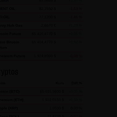
LBER
63,5855 $
+3,35 %
s vor dem Zugriff durch Dritte
ENT OIL
82,2550 $
-1,53 %
& Co. KG - insbesondere der
I OIL
77,1200 $
-1,46 %
wünscht, es sei denn die LANG
nry Hub Gas
2,6670 €
+1,29 %
teht bereits ein
tcoin Future
65.416,4770 $
+0,05 %
te genannten Personen
cro Bitcoin
65.404,4770 $
+0,92 %
ture
hereum Future
1.924,8900 $
-0,08 %
gle Analytics verwendet sog.
pple Future
1,0330 $
-0,67 %
enutzung der Website durch Sie
ryptos
lana Future
73,6470 $
+0,28 %
 werden in der Regel an einen
ame
Kurs
Diff.%
tcoin (BTC)
65.015,9600 $
+0,05 %
Google jedoch innerhalb von
 den Europäischen
hereum (ETH)
1.922,0150 $
+0,30 %
 von Google in den USA
pple (XRP)
1,0590 $
0,00 %
mationen benutzen, um Ihre
lana (SOL)
71,8770 $
-0,07 %