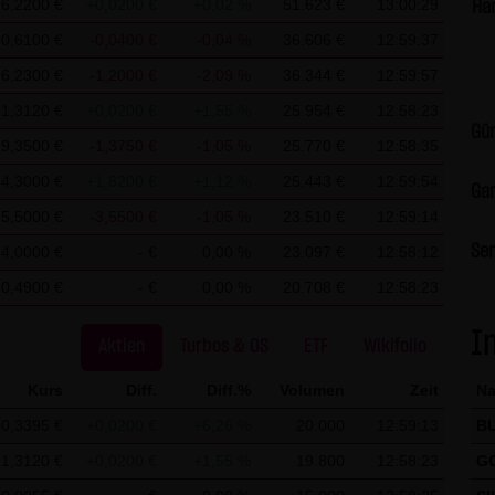
6,2200 €
+0,0200 €
+0,02 %
51.623 €
13:00:29
Ha
 Vervielfältigung oder Weitergabe einzelner Inhalte oder komplette
90,6100 €
-0,0400 €
-0,04 %
36.606 €
12:59:37
erstellung von Kopien und Downloads für den persönlichen, privat
56,2300 €
-1,2000 €
-2,09 %
36.344 €
12:59:57
 dem Benutzer der Webseite obliegt dafür zu Sorge zu tragen, das
1,3120 €
+0,0200 €
+1,55 %
25.954 €
12:58:23
terlädt auf Viren und sonstige zerstörerische Eigenschaften hin ü
Gün
radecenter AG & Co. KG sind jederzeit willkommen und bedürfen 
9,3500 €
-1,3750 €
-1,05 %
25.770 €
12:58:35
& Co. KG. Die Darstellung dieser Website in fremden Frames ist n
4,3000 €
+1,8200 €
+1,12 %
25.443 €
12:59:54
Gar
5,5000 €
-3,5500 €
-1,05 %
23.510 €
12:59:14
Ser
4,0000 €
- €
0,00 %
23.097 €
12:58:12
 der LANG & SCHWARZ Tradecenter AG & Co. KG können Information
a.) auf dem Server gespeichert werden. Diese Daten gehören nicht
10,4900 €
- €
0,00 %
20.708 €
12:58:23
ert. Sie werden ausschließlich zu statistischen Zwecken ausgewer
I
ielsweise Name, Anschrift oder E-Mailadressen) erhoben werden, 
Aktien
Turbos & OS
ETF
Wikifolio
ine Weitergabe an Dritte, zu kommerziellen oder nichtkommerziellen
Kurs
Diff.
Diff.%
Volumen
Zeit
N
f dem Computer der Websitenutzer gespeichert werden. Diese Dat
0,3395 €
+0,0200 €
+6,26 %
20.000
12:59:13
B
lten der Nutzer zu vereinfachen. Der Nutzer hat jedoch die Möglich
1,3120 €
+0,0200 €
+1,55 %
19.800
12:58:23
G
 deaktivieren. In diesem Fall kann es jedoch zu Einschränkungen
CHWARZ Tradecenter AG & Co. KG weist ausdrücklich darauf hin, d