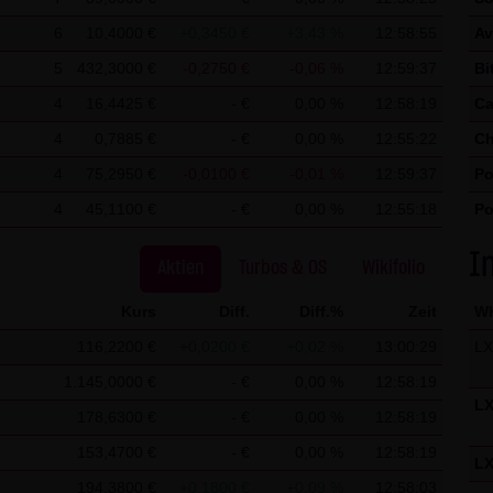
en, um Reports über die Websiteaktivitäten zusammenzustellen u
6
10,4000 €
+0,3450 €
+3,43 %
12:58:55
Av
netnutzung verbundene Dienstleistungen gegenüber dem Websitebe
5
432,3000 €
-0,2750 €
-0,06 %
12:59:37
Bi
on Ihrem Browser übermittelte IP-Adresse wird nicht mit andere
4
16,4425 €
- €
0,00 %
12:58:19
Ca
4
0,7885 €
- €
0,00 %
12:55:22
Ch
r Cookies durch eine entsprechende Einstellung Ihrer Browser-So
4
75,2950 €
-0,0100 €
-0,01 %
12:59:37
Po
e in diesem Fall gegebenenfalls nicht sämtliche Funktionen dieser
4
45,1100 €
- €
0,00 %
12:55:18
Po
nen darüber hinaus die Erfassung der durch das Cookie erzeugte
. Ihrer IP-Adresse) an Google sowie die Verarbeitung dieser Date
St
I
Aktien
Turbos & OS
Wikifolio
licken:
Google Analytics Opt-Out
Kurs
Diff.
Diff.%
Zeit
W
chutz finden Sie
hier
.
116,2200 €
+0,0200 €
+0,02 %
13:00:29
L
1.145,0000 €
- €
0,00 %
12:58:19
ßgebliche Recht der Bundesrepublik Deutschland.
L
178,6300 €
- €
0,00 %
12:58:19
gungen
153,4700 €
- €
0,00 %
12:58:19
L
für einzelne Nutzungen dieser Website von den vorgenannten Pun
194,3800 €
+0,1800 €
+0,09 %
12:58:03