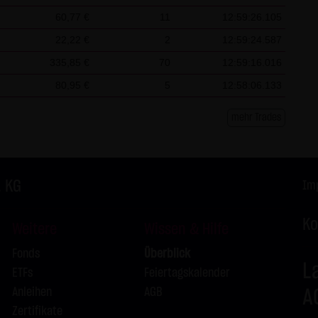
L
60,77 €
11
12:59:26.105
L
22,22 €
2
12:59:24.587
335,85 €
70
12:59:16.016
L
80,95 €
5
12:58:06.133
L
mehr Trades
L
L
. KG
Im
Ko
Weitere
Wissen & Hilfe
Fonds
Überblick
L
ETFs
Feiertagskalender
Anleihen
AGB
A
Zertifikate