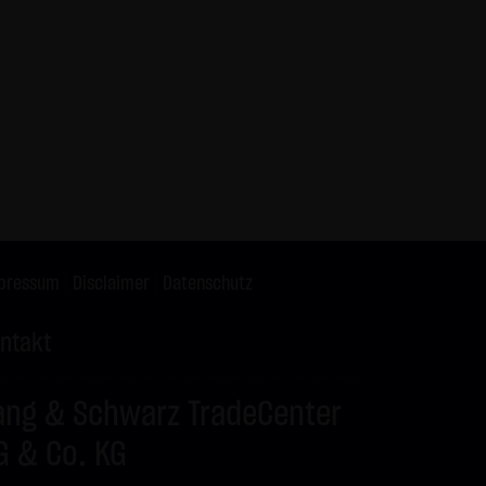
X9ZRW
DAX
C
26.150,00
X9ZRX
BUND FUTURE SEP
P
125,50
2026
X9ZRY
BRENT-OIL FUTURE
C
82,00
IPE OCT 2026
X9ZRZ
BRENT-OIL FUTURE
C
80,00
IPE OCT 2026
X9ZSA
SILBER
C
62,00
X9ZSB
SILBER
C
63,00
pressum
|
Disclaimer
|
Datenschutz
ntakt
ang & Schwarz TradeCenter
G & Co. KG