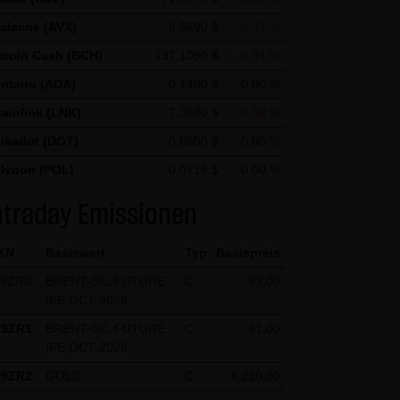
nd um weitere mit der
alache (AVX)
6,5690 $
+0,27 %
treiber zu erbringenDie im
tcoin Cash (BCH)
197,1090 $
-0,01 %
n Daten von Google
rdano (ADA)
0,1480 $
0,00 %
ainlink (LNK)
7,3680 $
-0,08 %
ftware verhindern; wir weisen
lkadot (DOT)
0,8500 $
0,00 %
 Website vollumfänglich
lygon (POL)
0,0715 $
0,00 %
n und auf Ihre Nutzung der
n durch Google verhindern,
ellar Lumen (XLM)
0,1750 $
0,00 %
ntraday Emissionen
KN
Basiswert
Typ
Basispreis
X9ZR0
BRENT-OIL FUTURE
C
83,00
IPE OCT 2026
X9ZR1
BRENT-OIL FUTURE
C
81,00
IPE OCT 2026
X9ZR2
GOLD
C
4.210,00
kten (1) bis (4) abweichen,