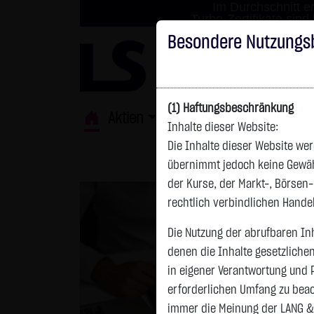
Im Durchschnitt er
Turbo-Zertifikate sind
Besondere Nutzungs
(1) Haftungsbeschränkung
Aktien
ETFs
Derivate
Fond
Inhalte dieser Website:
Die Inhalte dieser Website wer
übernimmt jedoch keine Gewähr 
der Kurse, der Markt-, Börsen
rechtlich verbindlichen Hand
Die Nutzung der abrufbaren Inh
denen die Inhalte gesetzliche
in eigener Verantwortung und 
erforderlichen Umfang zu beac
immer die Meinung der LANG &