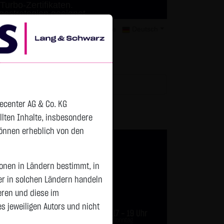
Turbo-Zertifikaten.
agestrategien geeignet.
mer
Kontakt
Datenschutz
Karriere
Deutsch
tchlist
decenter AG & Co. KG
ellten Inhalte, insbesondere
können erheblich von den
sonen in Ländern bestimmt, in
er in solchen Ländern handeln
eren und diese im
 jeweiligen Autors und nicht