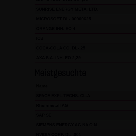
Nutzung der Website auszuwert
SUNRISE ENERGY META. LTD.
Websitenutzung und der Inter
MICROSOFT DL-,00000625
Rahmen von Google Analytics v
zusammengeführt.
ORANGE INH. EO 4
ICBI
Sie können die Speicherung de
COCA-COLA CO. DL-,25
Sie jedoch darauf hin, dass Si
AXA S.A. INH. EO 2,29
werden nutzen können. Sie kön
Website bezogenen Daten (inkl
Meistgesuchte
indem sie auf folgenden Link k
Name
Alle Informationen zum Datens
SPACE EXPL.TECHS. CL.A
(4) Anwendbares Recht
Rheinmetall AG
Es gilt ausschließlich das ma
SAP SE
(5) Besondere Nutzungsbedin
SIEMENS ENERGY AG NA O.N.
Soweit besondere Bedingungen 
NVIDIA CORP. DL-,001