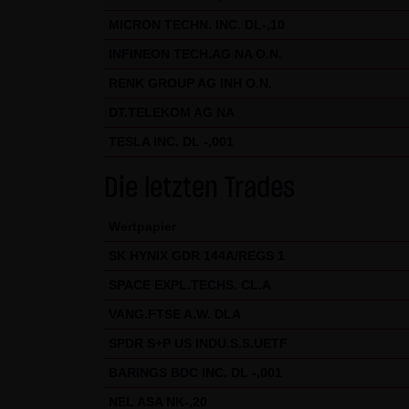
wird an entsprechender Stelle 
MICRON TECHN. INC. DL-,10
Nutzungsbedingungen.
INFINEON TECH.AG NA O.N.
Hinweise zu den von dieser Se
RENK GROUP AG INH O.N.
Diese Seite verwendet keine D
DT.TELEKOM AG NA
können. In den Cookies dieser
TESLA INC. DL -,001
- Ein Hinweis, ob der Besuch
- Alle Informationen zu der Wa
Die letzten Trades
Wertpapier
SK HYNIX GDR 144A/REGS 1
SPACE EXPL.TECHS. CL.A
VANG.FTSE A.W. DLA
SPDR S+P US INDU.S.S.UETF
BARINGS BDC INC. DL -,001
NEL ASA NK-,20