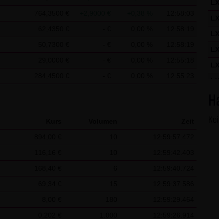
L
ausdrücklich darauf hingewiesen. In diesem Falle gelten im jeweil
764,3500 €
+2,9000 €
+0,38 %
12:58:03
L
62,4350 €
- €
0,00 %
12:58:19
L
ite verwendeten Cookies
50,7300 €
- €
0,00 %
12:58:19
L
aten in den Cookies, anhand derer wir Besucher oder wiederkehre
29,0000 €
- €
0,00 %
12:55:18
 Seite werden folgende Informationen gespeichert:
L
284,4500 €
- €
0,00 %
12:55:23
er bereits unseren Besonderen Nutzungsbedingungen zugestimmt h
L
tchlist des Besuchers
L
H
L
Ke
Kurs
Volumen
Zeit
L
894,00 €
10
12:59:57.472
L
116,16 €
10
12:59:42.403
L
168,40 €
6
12:59:40.724
L
69,34 €
15
12:59:37.586
L
8,00 €
180
12:59:29.464
L
0,202 €
1.000
12:59:26.914