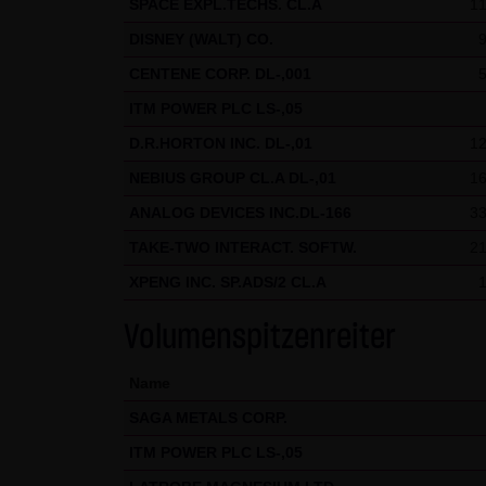
SPACE EXPL.TECHS. CL.A
11
gekennzeichnet. Die unerlaubte
DISNEY (WALT) CO.
und strafbar. Lediglich die H
CENTENE CORP. DL-,001
Gebrauch ist erlaubt; wobei es
ITM POWER PLC LS-,05
die er auf seine Systeme herun
Website der LANG & SCHWARZ T
D.R.HORTON INC. DL-,01
12
LANG & SCHWARZ Tradecenter AG 
NEBIUS GROUP CL.A DL-,01
16
ANALOG DEVICES INC.DL-166
33
(3) Datenschutz
TAKE-TWO INTERACT. SOFTW.
21
Durch den Besuch der Website
Uhrzeit, betrachtete Seite u.
XPENG INC. SP.ADS/2 CL.A
Daten, sondern sind anonymisi
Volumenspitzenreiter
personenbezogene Daten (beisp
stets auf freiwilliger Basis. E
Name
Des Weiteren können Daten au
SAGA METALS CORP.
dazu dienen, das Zugriffsverha
ITM POWER PLC LS-,05
des jeweiligen Webbrowsers zu
Website kommen. Die LANG & S