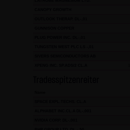
LATROBE MAGNESIUM LTD.
Internet (z.B. bei der Kommuni
CANOPY GROWTH
geschützt werden kann. Die V
OUTLOOK THERAP. DL-,01
Telefon-/Faxnummern und E-Mai
GUNNISON COPPER
& SCHWARZ Tradecenter AG & Co.
PLUG POWER INC. DL-,01
geschäftlicher Kontakt. Die L
widersprechen hiermit jeder 
TUNGSTEN WEST PLC LS -,01
SIVERS SEMICONDUCTORS AB
Datenschutzerklärung für die N
XPENG INC. SP.ADS/2 CL.A
Diese Website benutzt Google 
„Cookies“, Textdateien, die a
Tradesspitzenreiter
ermöglichen. Die durch den Co
Server von Google in den USA 
Name
SPACE EXPL.TECHS. CL.A
Im Falle der Aktivierung der 
Mitgliedstaaten der Europäis
ALPHABET INC.CL.A DL-,001
Wirtschaftsraum zuvor gekürzt
NVIDIA CORP. DL-,001
übertragen und dort gekürzt. 
BHP GROUP LTD. DL -,50