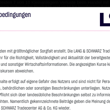
leiden 7 von 10 Kleinanlegern Verluste beim Handel mit 
 hoch risikoreiche Produkte und nicht für langfristige Anl
bedingungen
Impressum
Disclai
s
Anleihen
Zertifikate
wikifolio
Service
Wa
den mit größtmöglicher Sorgfalt erstellt. Die LANG & SCHWARZ Tra
für die Richtigkeit, Vollständigkeit und Aktualität der bereitgest
- und sonstiger Wirtschaftsinformationen. Die angezeigten Kurse 
elskursen abweichen.
alte erfolgt auf eigene Gefahr des Nutzers und sind nicht für Per
n, behördlichen oder sonstigen Beschränkungen unterliegen. Nutz
Pflicht sich über landesübliche Beschränkungen selbst zu informi
hten. Namentlich gekennzeichnete Beiträge geben die Meinung des
 SCHWARZ Tradecenter AG & Co. KG wieder.