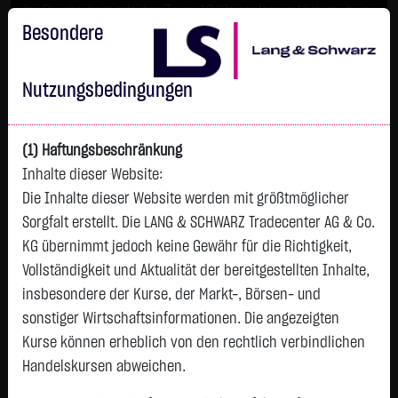
Im Durchschnitt erleiden 7 von 10 Kleinanlegern Verluste beim
Handel mit Turbo-Zertifikaten.
Besondere
Turbo-Zertifikate sind hoch risikoreiche Produkte und nicht für
langfristige Anlagestrategien geeignet.
Nutzungsbedingungen
(1) Haftungsbeschränkung
Inhalte dieser Website:
Die Inhalte dieser Website werden mit größtmöglicher
Sorgfalt erstellt. Die LANG & SCHWARZ Tradecenter AG & Co.
KG übernimmt jedoch keine Gewähr für die Richtigkeit,
Vollständigkeit und Aktualität der bereitgestellten Inhalte,
Watchlist
insbesondere der Kurse, der Markt-, Börsen- und
sonstiger Wirtschaftsinformationen. Die angezeigten
Endlos-Turbo-Zertifikat auf IBU-tec
Kurse können erheblich von den rechtlich verbindlichen
advanced materials AG / Call
Handelskursen abweichen.
ISIN: DE000LX6A3L8 | WKN: LX6A3L