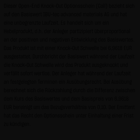
Gebrauch ist erlaubt; wobei es dem Benutzer der Webseite
Dieser Open-End Knock-Out Optionsschein (Call) bezieht sich
obliegt dafür zu Sorge zu tragen, dass die Informationen
auf den Basiswert IBU-tec advanced materials AG und hat
und Inhalte die er auf seine Systeme herunterlädt auf
eine unbegrenzte Laufzeit. Es handelt sich um ein
Viren und sonstige zerstörerische Eigenschaften hin
Hebelprodukt, d.h. der Anleger partizipiert überproportional
überprüft werden. Links zur Website der LANG & SCHWARZ
an der positiven und negativen Entwicklung des Basiswertes.
Tradecenter AG & Co. KG sind jederzeit willkommen und
Das Produkt ist mit einer Knock-Out Schwelle bei 6,9618 EUR
bedürfen keiner Zustimmung durch die LANG & SCHWARZ
ausgestattet. Durchbricht der Basiswert während der Laufzeit
Tradecenter AG & Co. KG. Die Darstellung dieser Website in
die Knock-Out Schwelle wird das Produkt ausgeknockt und
fremden Frames ist nur mit Erlaubnis zulässig.
verfällt sofort wertlos. Der Anleger hat während der Laufzeit
an festgelegten Terminen ein Ausübungsrecht. Bei Ausübung
(3) Datenschutz
berechnet sich die Rückzahlung durch die Differenz zwischen
Durch den Besuch der Website der LANG & SCHWARZ
dem Kurs des Basiswertes und dem Basispreis von 6,9618
Tradecenter AG & Co. KG können Informationen über den
EUR bereinigt um das Bezugsverhältnis von 0,10. Der Emittent
Zugriff (Datum, Uhrzeit, betrachtete Seite u.a.) auf dem
hat das Recht den Optionsschein unter Einhaltung einer Frist
Server gespeichert werden. Diese Daten gehören nicht zu
zu kündigen.
den personenbezogenen Daten, sondern sind
anonymisiert. Sie werden ausschließlich zu statistischen