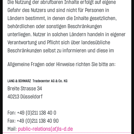
0,8700
€
-0,0200
-2,25 %
Die Nutzung der abrufbaren Inhalte erfolgt auf eigene
16:47:47
Gefahr des Nutzers und sind nicht für Personen in
Ländern bestimmt, in denen die Inhalte gesetzlichen,
Geld
Brief
behördlichen oder sonstigen Beschränkungen
0,8500
€
0,8900
€
unterliegen. Nutzer in solchen Ländern handeln in eigener
Stück:
4.000
Stück:
4.000
Verantwortung und Pflicht sich über landesübliche
Beschränkungen selbst zu informieren und diese im
Intraday
1 Monat
6 Monate
1 Jahr
3 Jahre
Alles
H
erforderlichen Umfang zu beachten. Namentlich
Vortag 0,890
Allgemeine Fragen oder Hinweise richten Sie bitte an:
gekennzeichnete Beiträge geben die Meinung des
0,885
jeweiligen Autors und nicht immer die Meinung der LANG &
LANG & SCHWARZ Tradecenter AG & Co. KG
SCHWARZ Tradecenter AG & Co. KG wieder.
Breite Strasse 34
0,88
Verfügbarkeit der Website:
40213 Düsseldorf
Die Lang & Schwarz TradeCenter AG & Co. KG wird sich
0,875
bemühen, den Dienst möglichst unterbrechungsfrei zum
Fon: +49 (0)211 138 40 0
Abruf anzubieten. Auch bei aller Sorgfalt können aber
Fax: +49 (0)211 138 40 90
0,87
Ausfallzeiten nicht ausgeschlossen werden. Die LANG &
Mail:
public-relations(at)ls-d.de