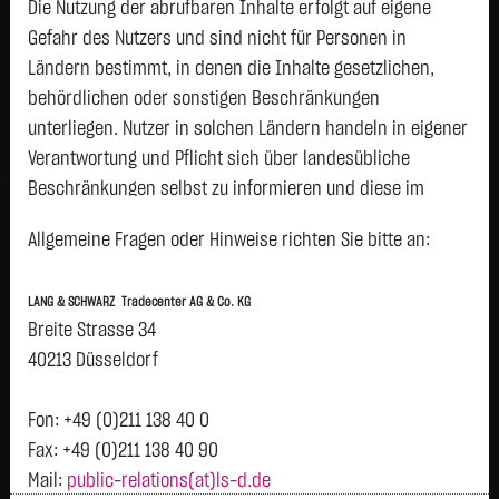
0,8300
€
-
0,00 %
Die Nutzung der abrufbaren Inhalte erfolgt auf eigene
19:16:18
Gefahr des Nutzers und sind nicht für Personen in
Ländern bestimmt, in denen die Inhalte gesetzlichen,
Geld
Brief
behördlichen oder sonstigen Beschränkungen
0,8100
€
0,8500
€
unterliegen. Nutzer in solchen Ländern handeln in eigener
Stück:
4.000
Stück:
4.000
Verantwortung und Pflicht sich über landesübliche
Beschränkungen selbst zu informieren und diese im
Intraday
1 Monat
6 Monate
1 Jahr
3 Jahre
Alles
H
erforderlichen Umfang zu beachten. Namentlich
Allgemeine Fragen oder Hinweise richten Sie bitte an:
gekennzeichnete Beiträge geben die Meinung des
0,835
jeweiligen Autors und nicht immer die Meinung der LANG &
LANG & SCHWARZ Tradecenter AG & Co. KG
SCHWARZ Tradecenter AG & Co. KG wieder.
Breite Strasse 34
0,83
Vortag 0,830
Verfügbarkeit der Website:
40213 Düsseldorf
Die Lang & Schwarz TradeCenter AG & Co. KG wird sich
0,825
bemühen, den Dienst möglichst unterbrechungsfrei zum
Fon: +49 (0)211 138 40 0
Abruf anzubieten. Auch bei aller Sorgfalt können aber
Fax: +49 (0)211 138 40 90
0,82
Ausfallzeiten nicht ausgeschlossen werden. Die LANG &
Mail:
public-relations(at)ls-d.de