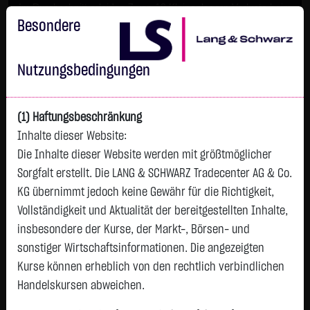
Im Durchschnitt erleiden 7 von 10 Kleinanlegern Verluste beim
Handel mit Turbo-Zertifikaten.
Besondere
Turbo-Zertifikate sind hoch risikoreiche Produkte und nicht für
langfristige Anlagestrategien geeignet.
Nutzungsbedingungen
(1) Haftungsbeschränkung
Inhalte dieser Website:
Die Inhalte dieser Website werden mit größtmöglicher
Sorgfalt erstellt. Die LANG & SCHWARZ Tradecenter AG & Co.
KG übernimmt jedoch keine Gewähr für die Richtigkeit,
Vollständigkeit und Aktualität der bereitgestellten Inhalte,
Watchlist
insbesondere der Kurse, der Markt-, Börsen- und
sonstiger Wirtschaftsinformationen. Die angezeigten
Endlos-Turbo-Zertifikat auf IBU-tec
Kurse können erheblich von den rechtlich verbindlichen
advanced materials AG / Call
Handelskursen abweichen.
ISIN: DE000LX6CZ88 | WKN: LX6CZ8