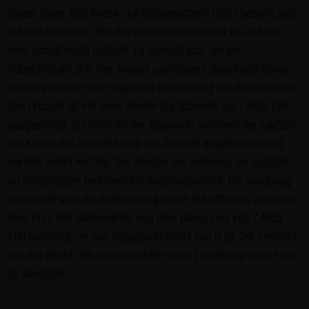
Gebrauch ist erlaubt; wobei es dem Benutzer der Webseite
Dieser Open-End Knock-Out Optionsschein (Call) bezieht sich
obliegt dafür zu Sorge zu tragen, dass die Informationen
auf den Basiswert IBU-tec advanced materials AG und hat
und Inhalte die er auf seine Systeme herunterlädt auf
eine unbegrenzte Laufzeit. Es handelt sich um ein
Viren und sonstige zerstörerische Eigenschaften hin
Hebelprodukt, d.h. der Anleger partizipiert überproportional
überprüft werden. Links zur Website der LANG & SCHWARZ
an der positiven und negativen Entwicklung des Basiswertes.
Tradecenter AG & Co. KG sind jederzeit willkommen und
Das Produkt ist mit einer Knock-Out Schwelle bei 7,4915 EUR
bedürfen keiner Zustimmung durch die LANG & SCHWARZ
ausgestattet. Durchbricht der Basiswert während der Laufzeit
Tradecenter AG & Co. KG. Die Darstellung dieser Website in
die Knock-Out Schwelle wird das Produkt ausgeknockt und
fremden Frames ist nur mit Erlaubnis zulässig.
verfällt sofort wertlos. Der Anleger hat während der Laufzeit
an festgelegten Terminen ein Ausübungsrecht. Bei Ausübung
(3) Datenschutz
berechnet sich die Rückzahlung durch die Differenz zwischen
Durch den Besuch der Website der LANG & SCHWARZ
dem Kurs des Basiswertes und dem Basispreis von 7,4915
Tradecenter AG & Co. KG können Informationen über den
EUR bereinigt um das Bezugsverhältnis von 0,10. Der Emittent
Zugriff (Datum, Uhrzeit, betrachtete Seite u.a.) auf dem
hat das Recht den Optionsschein unter Einhaltung einer Frist
Server gespeichert werden. Diese Daten gehören nicht zu
zu kündigen.
den personenbezogenen Daten, sondern sind
anonymisiert. Sie werden ausschließlich zu statistischen