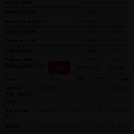
Analytics verwendet sog. „Cookies“, Textdateien, die auf
Solana (SOL)
71,8770 $
-0,07 %
Ihrem Computer gespeichert werden und die eine Analyse
Avalache (AVX)
6,5690 $
+0,27 %
der Benutzung der Website durch Sie ermöglichen. Die
Bitcoin Cash (BCH)
197,1380 $
+0,00 %
durch den Cookie erzeugten Informationen über Ihre
Cardano (ADA)
0,1480 $
0,00 %
Benutzung dieser Website werden in der Regel an einen
Chainlink (LNK)
7,3680 $
-0,08 %
Server von Google in den USA übertragen und dort
gespeichert.
Polkadot (DOT)
0,8500 $
0,00 %
Polygon (POL)
0,0715 $
0,00 %
Im Falle der Aktivierung der IP-Anonymisierung auf dieser
Meistgesuchte
Aktien
Turbos & OS
Wikifolio
Stellar Lumen (XLM)
0,1750 $
0,00 %
Webseite, wird Ihre IP-Adresse von Google jedoch
innerhalb von Mitgliedstaaten der Europäischen Union
Name
Kurs
Diff.
Diff.%
Zeit
oder in anderen Vertragsstaaten des Abkommens über
SPACE
116,2000 €
+16,7350 €
+16,83 %
23:00:00
den Europäischen Wirtschaftsraum zuvor gekürzt. Nur in
EXPL.TECHS.
CL.A
Ausnahmefällen wird die volle IP-Adresse an einen Server
von Google in den USA übertragen und dort gekürzt. Im
Rheinmetall
1.145,0000 €
-7,3000 €
-0,63 %
23:00:00
AG
Auftrag des Betreibers dieser Website wird Google diese
SAP SE
178,6300 €
+6,3600 €
+3,69 %
23:00:00
Informationen benutzen, um Ihre Nutzung der Website