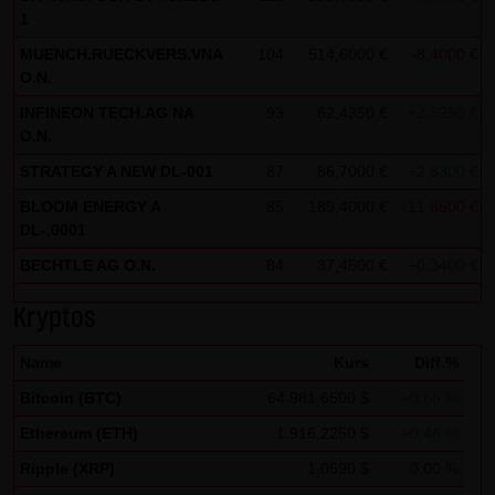
Kommunikation per E-Mail) Sicherheitslücken aufweisen
1
und nicht lückenlos vor dem Zugriff durch Dritte geschützt
MUENCH.RUECKVERS.VNA
104
514,6000 €
-8,4000 €
werden kann. Die Verwendung der Kontaktdaten der LANG
O.N.
& SCHWARZ Tradecenter AG & Co. KG - insbesondere der
INFINEON TECH.AG NA
93
62,4350 €
+2,5250 €
Telefon-/Faxnummern und E-Mailadressen - zur
O.N.
gewerblichen Werbung ist ausdrücklich nicht erwünscht,
STRATEGY A NEW DL-001
87
86,7000 €
+2,6300 €
es sei denn die LANG & SCHWARZ Tradecenter AG & Co. KG
BLOOM ENERGY A
85
189,4000 €
-11,8500 €
hatte zuvor seine schriftliche Einwilligung erteilt oder es
DL-,0001
besteht bereits ein geschäftlicher Kontakt. Die LANG &
BECHTLE AG O.N.
84
37,4500 €
+0,3400 €
SCHWARZ Tradecenter AG & Co. KG und alle auf dieser
Website genannten Personen widersprechen hiermit jeder
Kryptos
kommerziellen Verwendung und Weitergabe ihrer Daten.
Name
Kurs
Diff.%
Datenschutzerklärung für die Nutzung von Google
Bitcoin (BTC)
64.981,6500 $
+0,88 %
Analytics:
Ethereum (ETH)
1.916,2250 $
+0,46 %
Diese Website benutzt Google Analytics, einen
Webanalysedienst der Google Inc. („Google“). Google
Ripple (XRP)
1,0590 $
0,00 %