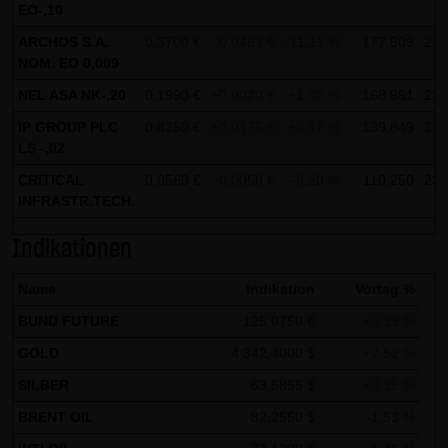
EO-,10
Gebrauch ist erlaubt; wobei es dem Benutzer der Webseite
ARCHOS S.A.
0,3700 €
-0,0463 €
-11,11 %
177.509
23:
obliegt dafür zu Sorge zu tragen, dass die Informationen
NOM. EO 0,009
und Inhalte die er auf seine Systeme herunterlädt auf
NEL ASA NK-,20
0,1990 €
+0,0020 €
+1,02 %
168.951
23:
Viren und sonstige zerstörerische Eigenschaften hin
überprüft werden. Links zur Website der LANG & SCHWARZ
IP GROUP PLC
0,8250 €
+0,0175 €
+2,17 %
139.849
22:
LS -,02
Tradecenter AG & Co. KG sind jederzeit willkommen und
CRITICAL
0,0560 €
-0,0050 €
-8,20 %
110.250
23:
bedürfen keiner Zustimmung durch die LANG & SCHWARZ
INFRASTR.TECH.
Tradecenter AG & Co. KG. Die Darstellung dieser Website in
fremden Frames ist nur mit Erlaubnis zulässig.
Indikationen
(3) Datenschutz
Name
Indikation
Vortag %
Durch den Besuch der Website der LANG & SCHWARZ
BUND FUTURE
125,0750 €
+0,19 %
Tradecenter AG & Co. KG können Informationen über den
GOLD
4.342,4000 $
+2,52 %
Zugriff (Datum, Uhrzeit, betrachtete Seite u.a.) auf dem
SILBER
63,5855 $
+3,35 %
Server gespeichert werden. Diese Daten gehören nicht zu
den personenbezogenen Daten, sondern sind
BRENT OIL
82,2550 $
-1,53 %
anonymisiert. Sie werden ausschließlich zu statistischen