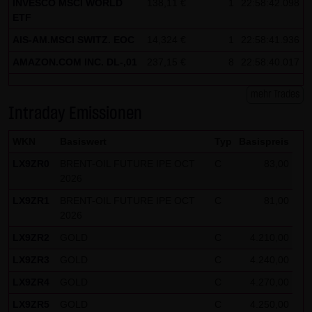
INVESCO MSCI WORLD
138,11 €
1
22:58:42.098
Besucher identifizieren können. In den Cookies dieser
ETF
Seite werden folgende Informationen gespeichert:
AIS-AM.MSCI SWITZ. EOC
14,324 €
1
22:58:41.936
- Ein Hinweis, ob der Besucher bereits unseren
AMAZON.COM INC. DL-,01
237,15 €
8
22:58:40.017
Besonderen Nutzungsbedingungen zugestimmt hat
- Alle Informationen zu der Watchlist des Besuchers
mehr Trades
Intraday Emissionen
WKN
Basiswert
Typ
Basispreis
LX9ZR0
BRENT-OIL FUTURE IPE OCT
C
83,00
2026
LX9ZR1
BRENT-OIL FUTURE IPE OCT
C
81,00
2026
LX9ZR2
GOLD
C
4.210,00
LX9ZR3
GOLD
C
4.240,00
LX9ZR4
GOLD
C
4.270,00
LX9ZR5
GOLD
C
4.250,00