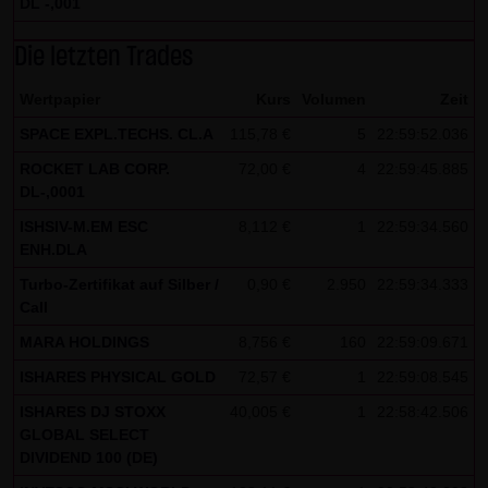
indem sie auf folgenden Link klicken:
Google Analytics
DL -,001
Opt-Out
Die letzten Trades
Alle Informationen zum Datenschutz finden Sie
hier
.
Wertpapier
Kurs
Volumen
Zeit
(4) Anwendbares Recht
SPACE EXPL.TECHS. CL.A
115,78 €
5
22:59:52.036
Es gilt ausschließlich das maßgebliche Recht der
ROCKET LAB CORP.
72,00 €
4
22:59:45.885
Bundesrepublik Deutschland.
DL-,0001
ISHSIV-M.EM ESC
8,112 €
1
22:59:34.560
(5) Besondere Nutzungsbedingungen
ENH.DLA
Soweit besondere Bedingungen für einzelne Nutzungen
Turbo-Zertifikat auf Silber /
0,90 €
2.950
22:59:34.333
dieser Website von den vorgenannten Punkten (1) bis (4)
Call
abweichen, wird an entsprechender Stelle ausdrücklich
MARA HOLDINGS
8,756 €
160
22:59:09.671
darauf hingewiesen. In diesem Falle gelten im jeweiligen
ISHARES PHYSICAL GOLD
72,57 €
1
22:59:08.545
Einzelfall die besonderen Nutzungsbedingungen.
ISHARES DJ STOXX
40,005 €
1
22:58:42.506
Hinweise zu den von dieser Seite verwendeten Cookies
GLOBAL SELECT
Diese Seite verwendet keine Daten in den Cookies,
DIVIDEND 100 (DE)
anhand derer wir Besucher oder wiederkehrende