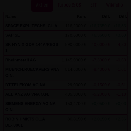
dieser externen Links ist für die LANG & SCHWARZ
Aktien
Turbos & OS
ETF
Wikifolio
Tradecenter AG & Co. KG ohne konkrete Hinweise auf
Name
Kurs
Diff.
Diff.%
Rechtsverstöße nicht zumutbar. Bei Kenntnis von
SPACE EXPL.TECHS. CL.A
116,2000 €
+16,7350 €
+16,83 %
Rechtsverstößen werden jedoch derartige externe Links
unverzüglich gelöscht.
SAP SE
178,6300 €
+6,3600 €
+3,69 %
SK HYNIX GDR 144A/REGS
890,0000 €
-40,0000 €
-4,30 %
Kein Vertragsverhältnis:
1
Mit der Nutzung der Website der LANG & SCHWARZ
Rheinmetall AG
1.145,0000 €
-7,3000 €
-0,63 %
Tradecenter AG & Co. KG kommt keinerlei
MUENCH.RUECKVERS.VNA
514,6000 €
-8,4000 €
-1,61 %
Vertragsverhältnis zwischen dem Nutzer und der LANG &
O.N.
SCHWARZ Tradecenter AG & Co. KG zustande. Insofern
DT.TELEKOM AG NA
29,0000 €
-0,1500 €
-0,51 %
ergeben sich auch keinerlei vertragliche oder
quasivertragliche Ansprüche gegen die LANG & SCHWARZ
ALLIANZ AG VNA O.N.
435,3000 €
-5,2000 €
-1,18 %
Tradecenter AG & Co. KG. Für den Fall, dass die Nutzung
SIEMENS ENERGY AG NA
153,4700 €
+0,0500 €
+0,03 %
der Website doch zu einem Vertragsverhältnis führen
O.N.
sollte, gilt rein vorsorglich nachfolgende
ROBINH.MKTS CL.A
80,8150 €
+2,0150 €
+2,56 %
DL-,0001
Haftungsbeschränkung: Die LANG & SCHWARZ Tradecenter