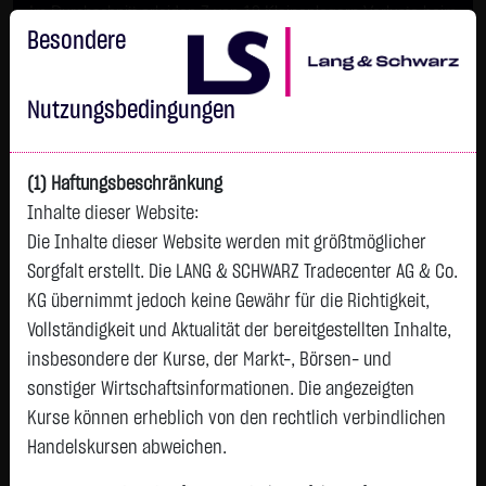
Im Durchschnitt erleiden 7 von 10 Kleinanlegern Verluste beim
Handel mit Turbo-Zertifikaten.
Besondere
Turbo-Zertifikate sind hoch risikoreiche Produkte und nicht für
langfristige Anlagestrategien geeignet.
Nutzungsbedingungen
(1) Haftungsbeschränkung
Inhalte dieser Website:
Die Inhalte dieser Website werden mit größtmöglicher
Sorgfalt erstellt. Die LANG & SCHWARZ Tradecenter AG & Co.
KG übernimmt jedoch keine Gewähr für die Richtigkeit,
Vollständigkeit und Aktualität der bereitgestellten Inhalte,
Tops & Flops
insbesondere der Kurse, der Markt-, Börsen- und
DAX
Europa
USA
Deutschland
Asien
sonstiger Wirtschaftsinformationen. Die angezeigten
Kurse können erheblich von den rechtlich verbindlichen
Name
Kurs
Diff.
Diff.%
Handelskursen abweichen.
INFINEON TECH.AG NA
62,4350 €
+2,5250 €
+4,21 %
23