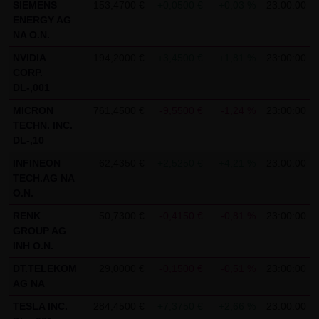
auszuwerten, um Reports über die Websiteaktivitäten
SIEMENS
153,4700 €
+0,0500 €
+0,03 %
23:00:00
ENERGY AG
zusammenzustellen und um weitere mit der
NA O.N.
Websitenutzung und der Internetnutzung verbundene
NVIDIA
194,2000 €
+3,4500 €
+1,81 %
23:00:00
Dienstleistungen gegenüber dem Websitebetreiber zu
CORP.
erbringenDie im Rahmen von Google Analytics von Ihrem
DL-,001
Browser übermittelte IP-Adresse wird nicht mit anderen
MICRON
761,4500 €
-9,5500 €
-1,24 %
23:00:00
Daten von Google zusammengeführt.
TECHN. INC.
DL-,10
Sie können die Speicherung der Cookies durch eine
INFINEON
62,4350 €
+2,5250 €
+4,21 %
23:00:00
entsprechende Einstellung Ihrer Browser-Software
TECH.AG NA
verhindern; wir weisen Sie jedoch darauf hin, dass Sie in
O.N.
diesem Fall gegebenenfalls nicht sämtliche Funktionen
RENK
50,7300 €
-0,4150 €
-0,81 %
23:00:00
dieser Website vollumfänglich werden nutzen können. Sie
GROUP AG
können darüber hinaus die Erfassung der durch das
INH O.N.
Cookie erzeugten und auf Ihre Nutzung der Website
DT.TELEKOM
29,0000 €
-0,1500 €
-0,51 %
23:00:00
bezogenen Daten (inkl. Ihrer IP-Adresse) an Google sowie
AG NA
die Verarbeitung dieser Daten durch Google verhindern,
TESLA INC.
284,4500 €
+7,3750 €
+2,66 %
23:00:00