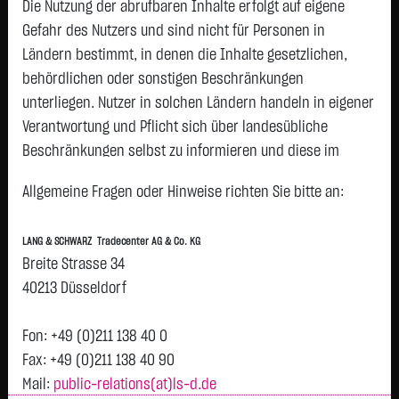
O.N.
Die Nutzung der abrufbaren Inhalte erfolgt auf eigene
SAP SE
178,6300 €
+6,3600 €
+3,69 %
23
Gefahr des Nutzers und sind nicht für Personen in
Ländern bestimmt, in denen die Inhalte gesetzlichen,
SCOUT24 SE NA O.N.
74,4250 €
+2,4250 €
+3,37 %
22
behördlichen oder sonstigen Beschränkungen
SIEMENS AG NA
280,3250 €
+7,0500 €
+2,58 %
23
unterliegen. Nutzer in solchen Ländern handeln in eigener
BAY.MOTOREN WERKE AG
59,8400 €
+1,2200 €
+2,08 %
23
Verantwortung und Pflicht sich über landesübliche
ST
Beschränkungen selbst zu informieren und diese im
ALLIANZ AG VNA O.N.
435,3000 €
-5,2000 €
-1,18 %
23
erforderlichen Umfang zu beachten. Namentlich
Allgemeine Fragen oder Hinweise richten Sie bitte an:
MERCK KGAA O.N.
143,7250 €
-1,9000 €
-1,30 %
23
gekennzeichnete Beiträge geben die Meinung des
MUENCH.RUECKVERS.VNA
514,6000 €
-8,4000 €
-1,61 %
23
jeweiligen Autors und nicht immer die Meinung der LANG &
O.N.
LANG & SCHWARZ Tradecenter AG & Co. KG
SCHWARZ Tradecenter AG & Co. KG wieder.
Breite Strasse 34
ZALANDO SE
24,7500 €
-0,5000 €
-1,98 %
23
Verfügbarkeit der Website:
40213 Düsseldorf
DAIMLER TRUCK HLDG
46,5600 €
-1,5500 €
-3,22 %
23
Die Lang & Schwarz TradeCenter AG & Co. KG wird sich
JGE NA
bemühen, den Dienst möglichst unterbrechungsfrei zum
Fon: +49 (0)211 138 40 0
Abruf anzubieten. Auch bei aller Sorgfalt können aber
zur DAX Liste
Fax: +49 (0)211 138 40 90
L&S Indikation
26.364,00
Ausfallzeiten nicht ausgeschlossen werden. Die LANG &
Mail:
public-relations(at)ls-d.de