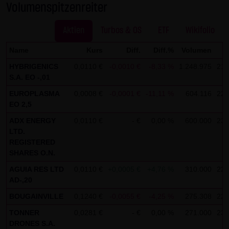
Volumenspitzenreiter
Gesundheit bleibt hiervon unberührt.
Aktien
Turbos & OS
ETF
Wikifolio
(2) Urheberrecht
Die auf dieser Website veröffentlichten Inhalte und Werke
Name
Kurs
Diff.
Diff.%
Volumen
sind urheberrechtlich geschützt. Jede vom deutschen
HYBRIGENICS
0,0110 €
-0,0010 €
-8,33 %
1.248.975
21:
Urheberrecht nicht zugelassene Verwertung bedarf der
S.A. EO -,01
vorherigen schriftlichen Zustimmung des jeweiligen
EUROPLASMA
0,0008 €
-0,0001 €
-11,11 %
604.116
22:
Autors oder Urhebers. Dies gilt insbesondere für
EO 2,5
Vervielfältigung, Bearbeitung, Übersetzung,
ADX ENERGY
0,0110 €
- €
0,00 %
600.000
23:
Einspeicherung, Verarbeitung bzw. Wiedergabe von
LTD.
Inhalten in Datenbanken oder anderen elektronischen
REGISTERED
SHARES O.N.
Medien und Systemen. Inhalte und Beiträge Dritter sind
AGUIA RES LTD
0,0110 €
+0,0005 €
+4,76 %
310.000
22:
dabei als solche gekennzeichnet. Die unerlaubte
AD-,20
Vervielfältigung oder Weitergabe einzelner Inhalte oder
BOUGAINVILLE
0,1240 €
-0,0055 €
-4,25 %
275.308
22:
kompletter Seiten ist nicht gestattet und strafbar.
Lediglich die Herstellung von Kopien und Downloads für
TONNER
0,0281 €
- €
0,00 %
271.000
23:
DRONES S.A.
den persönlichen, privaten und nicht kommerziellen