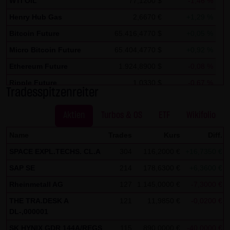
WTI OIL
77,1200 $
-1,46 %
Zwecken ausgewertet. Soweit auf der Website
Henry Hub Gas
2,6670 €
+1,29 %
personenbezogene Daten (beispielsweise Name, Anschrift
Bitcoin Future
65.416,4770 $
+0,05 %
oder E-Mailadressen) erhoben werden, erfolgt dies,
Micro Bitcoin Future
65.404,4770 $
+0,92 %
soweit möglich, stets auf freiwilliger Basis. Eine
Weitergabe an Dritte, zu kommerziellen oder
Ethereum Future
1.924,8900 $
-0,08 %
nichtkommerziellen Zwecken, findet nicht statt. Des
Ripple Future
1,0330 $
-0,67 %
Tradesspitzenreiter
Weiteren können Daten auf dem Computer der
Solana Future
73,6470 $
+0,28 %
Websitenutzer gespeichert werden. Diese Daten nennt
Aktien
Turbos & OS
ETF
Wikifolio
man "Cookie", die dazu dienen, das Zugriffsverhalten der
Nutzer zu vereinfachen. Der Nutzer hat jedoch die
Name
Trades
Kurs
Diff.
Möglichkeit, diese Funktion innerhalb des jeweiligen
SPACE EXPL.TECHS. CL.A
304
116,2000 €
+16,7350 €
Webbrowsers zu deaktivieren. In diesem Fall kann es
SAP SE
214
178,6300 €
+6,3600 €
jedoch zu Einschränkungen der Bedienbarkeit unserer
Rheinmetall AG
127
1.145,0000 €
-7,3000 €
Website kommen. Die LANG & SCHWARZ Tradecenter AG &
THE TRA.DESK A
121
11,9850 €
-0,0200 €
Co. KG weist ausdrücklich darauf hin, dass die
DL-,000001
Datenübertragung im Internet (z.B. bei der
SK HYNIX GDR 144A/REGS
115
890,0000 €
-40,0000 €