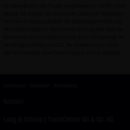
Zwecken ausgewertet. Soweit auf der Website
Out Schwelle wird das Produkt ausgeknockt und verfällt sofort
personenbezogene Daten (beispielsweise Name, Anschrift
wertlos. Der Anleger hat während der Laufzeit an festgelegten
oder E-Mailadressen) erhoben werden, erfolgt dies,
Terminen ein Ausübungsrecht. Bei Ausübung berechnet sich
soweit möglich, stets auf freiwilliger Basis. Eine
die Rückzahlung durch die Differenz zwischen dem Kurs des
Weitergabe an Dritte, zu kommerziellen oder
Basiswertes und dem Basispreis von 8,078 EUR bereinigt um
nichtkommerziellen Zwecken, findet nicht statt. Des
das Bezugsverhältnis von 1,00. Der Emittent hat das Recht
Weiteren können Daten auf dem Computer der
den Optionsschein unter Einhaltung einer Frist zu kündigen.
Websitenutzer gespeichert werden. Diese Daten nennt
man "Cookie", die dazu dienen, das Zugriffsverhalten der
Nutzer zu vereinfachen. Der Nutzer hat jedoch die
Möglichkeit, diese Funktion innerhalb des jeweiligen
Impressum
|
Disclaimer
|
Datenschutz
Webbrowsers zu deaktivieren. In diesem Fall kann es
jedoch zu Einschränkungen der Bedienbarkeit unserer
Kontakt
Website kommen. Die LANG & SCHWARZ Tradecenter AG &
Co. KG weist ausdrücklich darauf hin, dass die
Lang & Schwarz TradeCenter AG & Co. KG
Datenübertragung im Internet (z.B. bei der