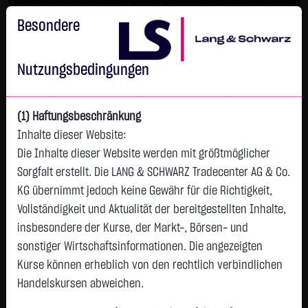
Im Durchschnitt erleiden 7 von 10 Kleinanlegern Verluste beim
Handel mit Turbo-Zertifikaten.
Besondere
Turbo-Zertifikate sind hoch risikoreiche Produkte und nicht für
langfristige Anlagestrategien geeignet.
Nutzungsbedingungen
(1) Haftungsbeschränkung
Inhalte dieser Website:
Die Inhalte dieser Website werden mit größtmöglicher
Sorgfalt erstellt. Die LANG & SCHWARZ Tradecenter AG & Co.
KG übernimmt jedoch keine Gewähr für die Richtigkeit,
Vollständigkeit und Aktualität der bereitgestellten Inhalte,
Watchlist
insbesondere der Kurse, der Markt-, Börsen- und
sonstiger Wirtschaftsinformationen. Die angezeigten
Endlos-Turbo-Zertifikat auf BYD Co. Ltd. / Call
Kurse können erheblich von den rechtlich verbindlichen
ISIN: DE000LX67JR8 | WKN: LX67JR
Handelskursen abweichen.
2,3000
€
+0,0100
+0,44 %
18:03:13