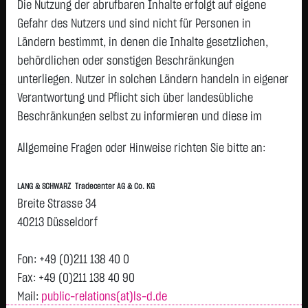
Die Nutzung der abrufbaren Inhalte erfolgt auf eigene
Gefahr des Nutzers und sind nicht für Personen in
Geld
Brief
Ländern bestimmt, in denen die Inhalte gesetzlichen,
2,2800
€
2,3200
€
behördlichen oder sonstigen Beschränkungen
Stück:
3.000
Stück:
3.000
unterliegen. Nutzer in solchen Ländern handeln in eigener
Intraday
1 Monat
6 Monate
1 Jahr
3 Jahre
Alles
Verantwortung und Pflicht sich über landesübliche
Beschränkungen selbst zu informieren und diese im
H
erforderlichen Umfang zu beachten. Namentlich
Allgemeine Fragen oder Hinweise richten Sie bitte an:
gekennzeichnete Beiträge geben die Meinung des
2,35
jeweiligen Autors und nicht immer die Meinung der LANG &
LANG & SCHWARZ Tradecenter AG & Co. KG
SCHWARZ Tradecenter AG & Co. KG wieder.
2,3
Breite Strasse 34
Vortag 2,290
Verfügbarkeit der Website:
40213 Düsseldorf
Die Lang & Schwarz TradeCenter AG & Co. KG wird sich
2,25
bemühen, den Dienst möglichst unterbrechungsfrei zum
Fon: +49 (0)211 138 40 0
Abruf anzubieten. Auch bei aller Sorgfalt können aber
Fax: +49 (0)211 138 40 90
2,2
Ausfallzeiten nicht ausgeschlossen werden. Die LANG &
Mail:
public-relations(at)ls-d.de