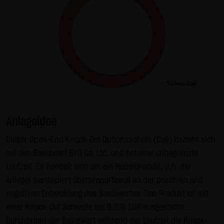
Gebrauch ist erlaubt; wobei es dem Benutzer der Webseite
obliegt dafür zu Sorge zu tragen, dass die Informationen
und Inhalte die er auf seine Systeme herunterlädt auf
Viren und sonstige zerstörerische Eigenschaften hin
überprüft werden. Links zur Website der LANG & SCHWARZ
Tradecenter AG & Co. KG sind jederzeit willkommen und
Turbos Call
Turbos Call
bedürfen keiner Zustimmung durch die LANG & SCHWARZ
Tradecenter AG & Co. KG. Die Darstellung dieser Website in
fremden Frames ist nur mit Erlaubnis zulässig.
Anlageidee
(3) Datenschutz
Dieser Open-End Knock-Out Optionsschein (Call) bezieht sich
Durch den Besuch der Website der LANG & SCHWARZ
auf den Basiswert BYD Co. Ltd. und hat eine unbegrenzte
Tradecenter AG & Co. KG können Informationen über den
Laufzeit. Es handelt sich um ein Hebelprodukt, d.h. der
Zugriff (Datum, Uhrzeit, betrachtete Seite u.a.) auf dem
Anleger partizipiert überproportional an der positiven und
Server gespeichert werden. Diese Daten gehören nicht zu
negativen Entwicklung des Basiswertes. Das Produkt ist mit
den personenbezogenen Daten, sondern sind
einer Knock-Out Schwelle bei 8,078 EUR ausgestattet.
anonymisiert. Sie werden ausschließlich zu statistischen
Durchbricht der Basiswert während der Laufzeit die Knock-