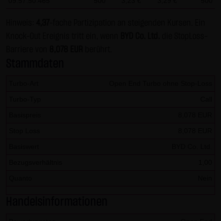
09:57:50.465
500
3,23 €
3,29 €
500
dieser externen Links ist für die LANG & SCHWARZ
Tradecenter AG & Co. KG ohne konkrete Hinweise auf
Hinweis:
4,37
-fache Partizipation an steigenden Kursen. Ein
Rechtsverstöße nicht zumutbar. Bei Kenntnis von
Knock-Out Ereignis tritt ein, wenn
BYD Co. Ltd.
die StopLoss-
Rechtsverstößen werden jedoch derartige externe Links
Barriere von
8,078 EUR
berührt.
unverzüglich gelöscht.
Stammdaten
Kein Vertragsverhältnis:
Turbo-Art
Open End Turbo ohne Stop-Loss
Mit der Nutzung der Website der LANG & SCHWARZ
Turbo-Typ
Call
Tradecenter AG & Co. KG kommt keinerlei
Basispreis
8,078 EUR
Vertragsverhältnis zwischen dem Nutzer und der LANG &
Stop Loss
8,078 EUR
SCHWARZ Tradecenter AG & Co. KG zustande. Insofern
ergeben sich auch keinerlei vertragliche oder
Basiswert
BYD Co. Ltd.
quasivertragliche Ansprüche gegen die LANG & SCHWARZ
Bezugsverhältnis
1,00
Tradecenter AG & Co. KG. Für den Fall, dass die Nutzung
Quanto
Nein
der Website doch zu einem Vertragsverhältnis führen
sollte, gilt rein vorsorglich nachfolgende
Handelsinformationen
Haftungsbeschränkung: Die LANG & SCHWARZ Tradecenter