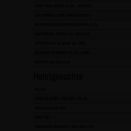
Nutzung der Website auszuwert
THE TRA.DESK A DL-,000001
Websitenutzung und der Inter
SK HYNIX GDR 144A/REGS 1
Rahmen von Google Analytics v
MUENCH.RUECKVERS.VNA O.N.
zusammengeführt.
INFINEON TECH.AG NA O.N.
Sie können die Speicherung de
STRATEGY A NEW DL-001
Sie jedoch darauf hin, dass Si
BLOOM ENERGY A DL-,0001
werden nutzen können. Sie kön
BECHTLE AG O.N.
Website bezogenen Daten (inkl
indem sie auf folgenden Link k
Meistgesuchte
Alle Informationen zum Datens
Name
(4) Anwendbares Recht
SPACE EXPL.TECHS. CL.A
Es gilt ausschließlich das ma
Rheinmetall AG
(5) Besondere Nutzungsbedin
SAP SE
Soweit besondere Bedingungen 
SIEMENS ENERGY AG NA O.N.