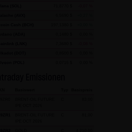
nd um weitere mit der
lana (SOL)
71,8770 $
-0,07 %
treiber zu erbringenDie im
alache (AVX)
6,5690 $
+0,27 %
n Daten von Google
tcoin Cash (BCH)
197,1380 $
+0,00 %
rdano (ADA)
0,1480 $
0,00 %
ftware verhindern; wir weisen
ainlink (LNK)
7,3680 $
-0,08 %
 Website vollumfänglich
lkadot (DOT)
0,8500 $
0,00 %
n und auf Ihre Nutzung der
lygon (POL)
0,0715 $
0,00 %
n durch Google verhindern,
ellar Lumen (XLM)
0,1750 $
0,00 %
ntraday Emissionen
KN
Basiswert
Typ
Basispreis
X9ZR0
BRENT-OIL FUTURE
C
83,00
IPE OCT 2026
X9ZR1
BRENT-OIL FUTURE
C
81,00
IPE OCT 2026
kten (1) bis (4) abweichen,
X9ZR2
GOLD
C
4.210,00