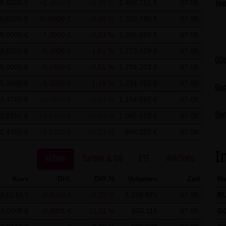
8,6300 €
+6,3600 €
+3,69 %
2.468.211 €
07.08.
Ha
 Vervielfältigung oder Weitergabe einzelner Inhalte oder komplette
0,0000 €
-40,0000 €
-4,30 %
2.355.780 €
07.08.
erstellung von Kopien und Downloads für den persönlichen, privat
5,0000 €
-7,3000 €
-0,63 %
2.285.689 €
07.08.
 dem Benutzer der Webseite obliegt dafür zu Sorge zu tragen, das
4,6000 €
-8,4000 €
-1,61 %
1.773.629 €
07.08.
terlädt auf Viren und sonstige zerstörerische Eigenschaften hin ü
Gün
radecenter AG & Co. KG sind jederzeit willkommen und bedürfen 
9,0000 €
-0,1500 €
-0,51 %
1.704.203 €
07.08.
& Co. KG. Die Darstellung dieser Website in fremden Frames ist n
5,3000 €
-5,2000 €
-1,18 %
1.234.302 €
07.08.
Gar
3,4700 €
+0,0500 €
+0,03 %
1.184.657 €
07.08.
Ser
 der LANG & SCHWARZ Tradecenter AG & Co. KG können Information
0,8150 €
+2,0150 €
+2,56 %
1.065.919 €
07.08.
a.) auf dem Server gespeichert werden. Diese Daten gehören nicht
2,4350 €
+2,5250 €
+4,21 %
966.922 €
07.08.
ert. Sie werden ausschließlich zu statistischen Zwecken ausgewer
I
ielsweise Name, Anschrift oder E-Mailadressen) erhoben werden, 
Aktien
Turbos & OS
ETF
Wikifolio
ine Weitergabe an Dritte, zu kommerziellen oder nichtkommerziellen
Kurs
Diff.
Diff.%
Volumen
Zeit
N
f dem Computer der Websitenutzer gespeichert werden. Diese Dat
0,0110 €
-0,0010 €
-8,33 %
1.248.975
07.08.
B
lten der Nutzer zu vereinfachen. Der Nutzer hat jedoch die Möglich
 deaktivieren. In diesem Fall kann es jedoch zu Einschränkungen
0,0008 €
-0,0001 €
-11,11 %
604.116
07.08.
G
CHWARZ Tradecenter AG & Co. KG weist ausdrücklich darauf hin, d