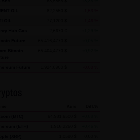
LBER
63,5855 $
+3,35 %
s vor dem Zugriff durch Dritte
ENT OIL
82,2550 $
-1,53 %
& Co. KG - insbesondere der
I OIL
77,1200 $
-1,46 %
wünscht, es sei denn die LANG
nry Hub Gas
2,6670 €
+1,29 %
teht bereits ein
tcoin Future
65.416,4770 $
+0,05 %
te genannten Personen
cro Bitcoin
65.404,4770 $
+0,92 %
ture
hereum Future
1.924,8900 $
-0,08 %
gle Analytics verwendet sog.
pple Future
1,0330 $
-0,67 %
enutzung der Website durch Sie
lana Future
73,6470 $
+0,28 %
 werden in der Regel an einen
ryptos
ame
Kurs
Diff.%
Google jedoch innerhalb von
tcoin (BTC)
64.981,6500 $
+0,88 %
 den Europäischen
hereum (ETH)
1.916,2250 $
+0,46 %
 von Google in den USA
mationen benutzen, um Ihre
pple (XRP)
1,0590 $
0,00 %