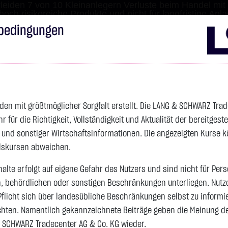
leiden 7 von 10 Kleinanlegern Verluste beim Handel mit 
 hoch risikoreiche Produkte und nicht für langfristige Anl
bedingungen
Impressum
Disclai
s
Anleihen
Zertifikate
wikifolio
Service
Wa
den mit größtmöglicher Sorgfalt erstellt. Die LANG & SCHWARZ Tra
für die Richtigkeit, Vollständigkeit und Aktualität der bereitgest
- und sonstiger Wirtschaftsinformationen. Die angezeigten Kurse 
elskursen abweichen.
alte erfolgt auf eigene Gefahr des Nutzers und sind nicht für Per
n, behördlichen oder sonstigen Beschränkungen unterliegen. Nutz
Pflicht sich über landesübliche Beschränkungen selbst zu informi
hten. Namentlich gekennzeichnete Beiträge geben die Meinung des
 SCHWARZ Tradecenter AG & Co. KG wieder.