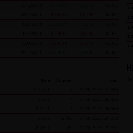
ausdrücklich darauf hingewiesen. In diesem Falle gelten im jeweil
194,2000 €
+3,4500 €
+1,81 %
07.08.
L
761,4500 €
-9,5500 €
-1,24 %
07.08.
L
ite verwendeten Cookies
62,4350 €
+2,5250 €
+4,21 %
07.08.
L
aten in den Cookies, anhand derer wir Besucher oder wiederkehre
50,7300 €
-0,4150 €
-0,81 %
07.08.
L
 Seite werden folgende Informationen gespeichert:
29,0000 €
-0,1500 €
-0,51 %
07.08.
L
er bereits unseren Besonderen Nutzungsbedingungen zugestimmt h
284,4500 €
+7,3750 €
+2,66 %
07.08.
tchlist des Besuchers
L
L
H
L
Ke
Kurs
Volumen
Zeit
L
115,78 €
5
07.08. 22:59:52.036
L
72,00 €
4
07.08. 22:59:45.885
L
8,112 €
1
07.08. 22:59:34.560
L
0,90 €
2.950
07.08. 22:59:34.333
L
8,756 €
160
07.08. 22:59:09.671
L