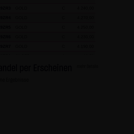
igen Einzelfall die besonderen
X9ZR3
GOLD
C
4.240,00
X9ZR4
GOLD
C
4.270,00
X9ZR5
GOLD
C
4.250,00
nde Besucher identifizieren
X9ZR6
GOLD
C
4.230,00
X9ZR7
GOLD
C
4.190,00
at
X9ZR8
SILBER
C
62,50
X9ZR9
SILBER
C
61,50
andel per Erscheinen
mehr Details
X9ZRP
DAX
C
26.125,00
ine Ergebnisse
X9ZRQ
DAX
C
24.675,00
X9ZRR
DAX
C
26.100,00
X9ZRS
DAX
C
25.525,00
X9ZRT
DAX
C
25.575,00
X9ZRU
DAX
C
26.175,00
X9ZRV
DAX
C
25.550,00