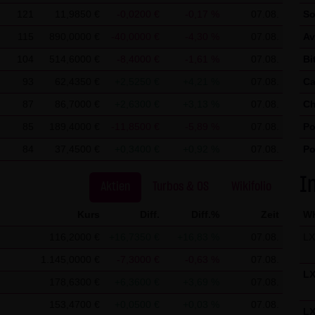
en, um Reports über die Websiteaktivitäten zusammenzustellen u
121
11,9850 €
-0,0200 €
-0,17 %
07.08.
So
netnutzung verbundene Dienstleistungen gegenüber dem Websitebe
115
890,0000 €
-40,0000 €
-4,30 %
07.08.
Av
on Ihrem Browser übermittelte IP-Adresse wird nicht mit andere
104
514,6000 €
-8,4000 €
-1,61 %
07.08.
Bi
93
62,4350 €
+2,5250 €
+4,21 %
07.08.
Ca
r Cookies durch eine entsprechende Einstellung Ihrer Browser-So
87
86,7000 €
+2,6300 €
+3,13 %
07.08.
Ch
e in diesem Fall gegebenenfalls nicht sämtliche Funktionen dieser
85
189,4000 €
-11,8500 €
-5,89 %
07.08.
Po
nen darüber hinaus die Erfassung der durch das Cookie erzeugte
84
37,4500 €
+0,3400 €
+0,92 %
07.08.
Po
. Ihrer IP-Adresse) an Google sowie die Verarbeitung dieser Date
St
licken:
Google Analytics Opt-Out
I
Aktien
Turbos & OS
Wikifolio
chutz finden Sie
hier
.
Kurs
Diff.
Diff.%
Zeit
W
116,2000 €
+16,7350 €
+16,83 %
07.08.
L
ßgebliche Recht der Bundesrepublik Deutschland.
1.145,0000 €
-7,3000 €
-0,63 %
07.08.
L
gungen
178,6300 €
+6,3600 €
+3,69 %
07.08.
für einzelne Nutzungen dieser Website von den vorgenannten Pun
153,4700 €
+0,0500 €
+0,03 %
07.08.
L