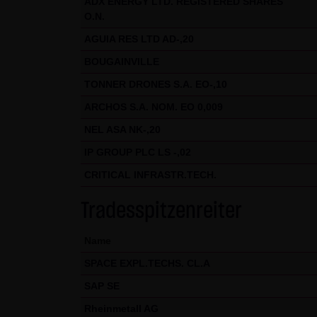
ADX ENERGY LTD. REGISTERED SHARES
O.N.
Internet (z.B. bei der Kommuni
geschützt werden kann. Die V
AGUIA RES LTD AD-,20
Telefon-/Faxnummern und E-Mai
BOUGAINVILLE
& SCHWARZ Tradecenter AG & Co.
TONNER DRONES S.A. EO-,10
geschäftlicher Kontakt. Die L
ARCHOS S.A. NOM. EO 0,009
widersprechen hiermit jeder 
NEL ASA NK-,20
Datenschutzerklärung für die N
IP GROUP PLC LS -,02
Diese Website benutzt Google 
CRITICAL INFRASTR.TECH.
„Cookies“, Textdateien, die a
ermöglichen. Die durch den Co
Tradesspitzenreiter
Server von Google in den USA 
Name
Im Falle der Aktivierung der 
SPACE EXPL.TECHS. CL.A
Mitgliedstaaten der Europäis
SAP SE
Wirtschaftsraum zuvor gekürzt
übertragen und dort gekürzt. 
Rheinmetall AG