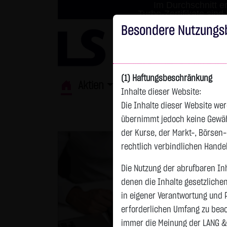
Im Durchschnitt er
Turbo-Zertifikate sind
Besondere Nutzungs
(1) Haftungsbeschränkung
Aktien
ETFs
Derivate
Fond
Inhalte dieser Website:
Die Inhalte dieser Website wer
übernimmt jedoch keine Gewähr 
der Kurse, der Markt-, Börsen
rechtlich verbindlichen Hand
Die Nutzung der abrufbaren Inh
denen die Inhalte gesetzliche
in eigener Verantwortung und 
erforderlichen Umfang zu beac
immer die Meinung der LANG &