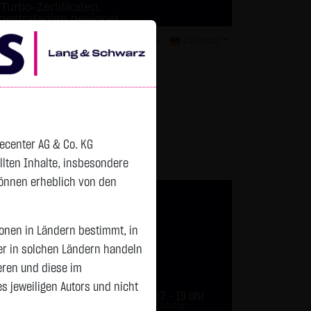
Turbo-Zertifikaten.
agestrategien geeignet.
mer
Kontakt
Datenschutz
Karriere
Deutsch
tchlist
decenter AG & Co. KG
ellten Inhalte, insbesondere
können erheblich von den
sonen in Ländern bestimmt, in
er in solchen Ländern handeln
eren und diese im
 jeweiligen Autors und nicht