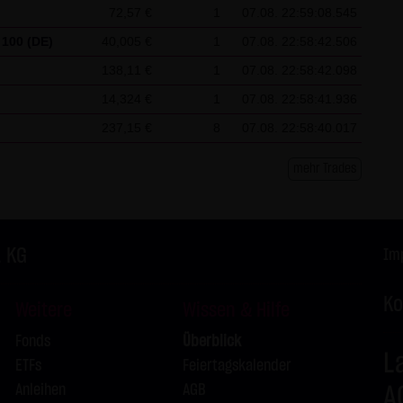
72,57 €
1
07.08. 22:59:08.545
L
100 (DE)
40,005 €
1
07.08. 22:58:42.506
L
138,11 €
1
07.08. 22:58:42.098
14,324 €
1
07.08. 22:58:41.936
L
237,15 €
8
07.08. 22:58:40.017
L
mehr Trades
L
L
. KG
Im
Ko
Weitere
Wissen & Hilfe
Fonds
Überblick
L
ETFs
Feiertagskalender
Anleihen
AGB
A