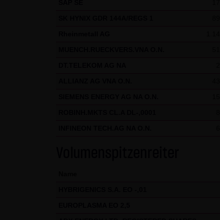
SAP SE
17
gekennzeichnet. Die unerlaubte
SK HYNIX GDR 144A/REGS 1
89
und strafbar. Lediglich die H
Rheinmetall AG
1.14
Gebrauch ist erlaubt; wobei es
MUENCH.RUECKVERS.VNA O.N.
51
die er auf seine Systeme herun
Website der LANG & SCHWARZ T
DT.TELEKOM AG NA
2
LANG & SCHWARZ Tradecenter AG 
ALLIANZ AG VNA O.N.
43
SIEMENS ENERGY AG NA O.N.
15
(3) Datenschutz
Durch den Besuch der Website
ROBINH.MKTS CL.A DL-,0001
8
Uhrzeit, betrachtete Seite u.
INFINEON TECH.AG NA O.N.
6
Daten, sondern sind anonymisi
Volumenspitzenreiter
personenbezogene Daten (beisp
stets auf freiwilliger Basis. E
Name
Des Weiteren können Daten au
HYBRIGENICS S.A. EO -,01
dazu dienen, das Zugriffsverha
des jeweiligen Webbrowsers zu
EUROPLASMA EO 2,5
Website kommen. Die LANG & S