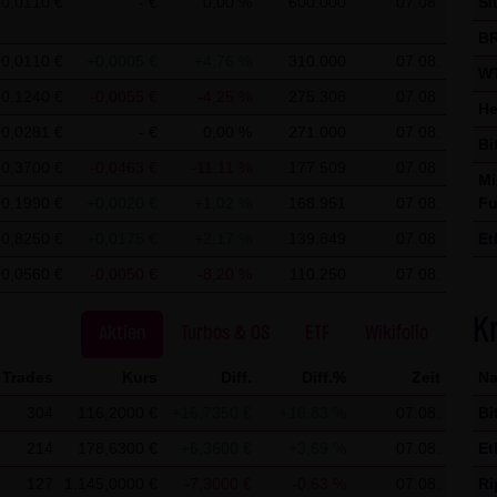
0,0110 €
- €
0,00 %
600.000
07.08.
SI
kation per E-Mail) Sicherheitslücken aufweisen und nicht lückenlo
BR
erwendung der Kontaktdaten der LANG & SCHWARZ Tradecenter AG 
0,0110 €
+0,0005 €
+4,76 %
310.000
07.08.
WT
ladressen - zur gewerblichen Werbung ist ausdrücklich nicht er
0,1240 €
-0,0055 €
-4,25 %
275.308
07.08.
He
 KG hatte zuvor seine schriftliche Einwilligung erteilt oder es bes
0,0281 €
- €
0,00 %
271.000
07.08.
Bi
ANG & SCHWARZ Tradecenter AG & Co. KG und alle auf dieser Websi
0,3700 €
-0,0463 €
-11,11 %
177.509
07.08.
kommerziellen Verwendung und Weitergabe ihrer Daten.
Mi
0,1990 €
+0,0020 €
+1,02 %
168.951
07.08.
Fu
utzung von Google Analytics:
0,8250 €
+0,0175 €
+2,17 %
139.849
07.08.
Et
Analytics, einen Webanalysedienst der Google Inc. („Google“). Goo
0,0560 €
-0,0050 €
-8,20 %
110.250
07.08.
Ri
uf Ihrem Computer gespeichert werden und die eine Analyse der B
So
okie erzeugten Informationen über Ihre Benutzung dieser Website
K
Aktien
Turbos & OS
ETF
Wikifolio
übertragen und dort gespeichert.
Trades
Kurs
Diff.
Diff.%
Zeit
N
IP-Anonymisierung auf dieser Webseite, wird Ihre IP-Adresse von 
304
116,2000 €
+16,7350 €
+16,83 %
07.08.
Bi
chen Union oder in anderen Vertragsstaaten des Abkommens über
214
178,6300 €
+6,3600 €
+3,69 %
07.08.
Et
. Nur in Ausnahmefällen wird die volle IP-Adresse an einen Server
Im Auftrag des Betreibers dieser Website wird Google diese Infor
127
1.145,0000 €
-7,3000 €
-0,63 %
07.08.
Ri