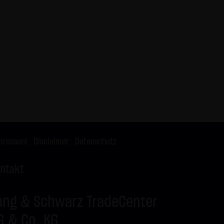
X9ZRW
DAX
C
26.150,00
X9ZRX
BUND FUTURE SEP
P
125,50
2026
X9ZRY
BRENT-OIL FUTURE
C
82,00
IPE OCT 2026
X9ZRZ
BRENT-OIL FUTURE
C
80,00
IPE OCT 2026
X9ZSA
SILBER
C
62,00
X9ZSB
SILBER
C
63,00
pressum
|
Disclaimer
|
Datenschutz
ntakt
ang & Schwarz TradeCenter
G & Co. KG