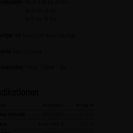
ndelszeiten:
Mo-Fr 7:30 bis 23 Uhr
r Seiten ist nicht gestattet
Sa 10 bis 13 Uhr
en und nicht kommerziellen
So 17 bis 19 Uhr
s die Informationen und Inhalte
berprüft werden. Links zur
stiger:
Wir berechnen keine Courtage
keiner Zustimmung durch die
ur mit Erlaubnis zulässig.
antie:
Xetra Garantie
vicetelefon:
+49211 - 13840 – 404
en über den Zugriff (Datum,
 zu den personenbezogenen
tet. Soweit auf der Website
ndikationen
erfolgt dies, soweit möglich,
 Zwecken, findet nicht statt.
ame
Indikation
Vortag %
en nennt man "Cookie", die
UND FUTURE
125,0750 €
+0,19 %
keit, diese Funktion innerhalb
 der Bedienbarkeit unserer
OLD
4.342,4000 $
+2,52 %
ass die Datenübertragung im