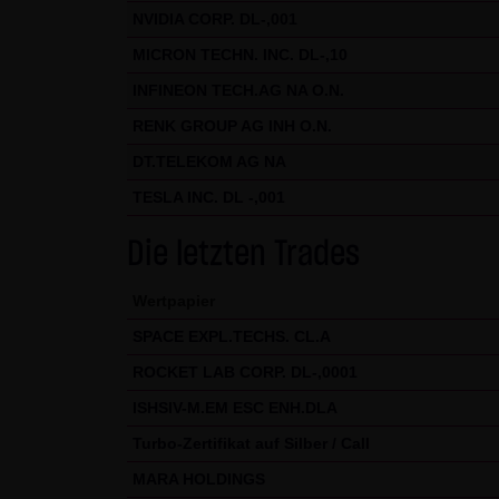
wird an entsprechender Stelle 
NVIDIA CORP. DL-,001
Nutzungsbedingungen.
MICRON TECHN. INC. DL-,10
Hinweise zu den von dieser Se
INFINEON TECH.AG NA O.N.
Diese Seite verwendet keine D
RENK GROUP AG INH O.N.
können. In den Cookies dieser
DT.TELEKOM AG NA
- Ein Hinweis, ob der Besuch
TESLA INC. DL -,001
- Alle Informationen zu der Wa
Die letzten Trades
Wertpapier
SPACE EXPL.TECHS. CL.A
ROCKET LAB CORP. DL-,0001
ISHSIV-M.EM ESC ENH.DLA
Turbo-Zertifikat auf Silber / Call
MARA HOLDINGS