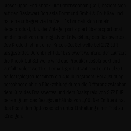
Gebrauch ist erlaubt; wobei es dem Benutzer der Webseite
Dieser Open-End Knock-Out Optionsschein (Call) bezieht sich
obliegt dafür zu Sorge zu tragen, dass die Informationen
auf den Basiswert Borussia Dortmund GmbH & Co. KGaA und
und Inhalte die er auf seine Systeme herunterlädt auf
hat eine unbegrenzte Laufzeit. Es handelt sich um ein
Viren und sonstige zerstörerische Eigenschaften hin
Hebelprodukt, d.h. der Anleger partizipiert überproportional
überprüft werden. Links zur Website der LANG & SCHWARZ
an der positiven und negativen Entwicklung des Basiswertes.
Tradecenter AG & Co. KG sind jederzeit willkommen und
Das Produkt ist mit einer Knock-Out Schwelle bei 2,72 EUR
bedürfen keiner Zustimmung durch die LANG & SCHWARZ
ausgestattet. Durchbricht der Basiswert während der Laufzeit
Tradecenter AG & Co. KG. Die Darstellung dieser Website in
die Knock-Out Schwelle wird das Produkt ausgeknockt und
fremden Frames ist nur mit Erlaubnis zulässig.
verfällt sofort wertlos. Der Anleger hat während der Laufzeit
an festgelegten Terminen ein Ausübungsrecht. Bei Ausübung
(3) Datenschutz
berechnet sich die Rückzahlung durch die Differenz zwischen
Durch den Besuch der Website der LANG & SCHWARZ
dem Kurs des Basiswertes und dem Basispreis von 2,72 EUR
Tradecenter AG & Co. KG können Informationen über den
bereinigt um das Bezugsverhältnis von 1,00. Der Emittent hat
Zugriff (Datum, Uhrzeit, betrachtete Seite u.a.) auf dem
das Recht den Optionsschein unter Einhaltung einer Frist zu
Server gespeichert werden. Diese Daten gehören nicht zu
kündigen.
den personenbezogenen Daten, sondern sind
anonymisiert. Sie werden ausschließlich zu statistischen