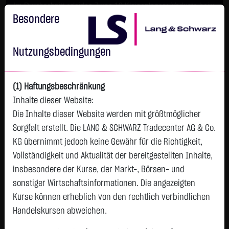
Im Durchschnitt erleiden 7 von 10 Kleinanlegern Verluste beim
Handel mit Turbo-Zertifikaten.
Besondere
Turbo-Zertifikate sind hoch risikoreiche Produkte und nicht für
langfristige Anlagestrategien geeignet.
Nutzungsbedingungen
(1) Haftungsbeschränkung
Inhalte dieser Website:
Die Inhalte dieser Website werden mit größtmöglicher
Sorgfalt erstellt. Die LANG & SCHWARZ Tradecenter AG & Co.
KG übernimmt jedoch keine Gewähr für die Richtigkeit,
Vollständigkeit und Aktualität der bereitgestellten Inhalte,
Watchlist
insbesondere der Kurse, der Markt-, Börsen- und
sonstiger Wirtschaftsinformationen. Die angezeigten
Endlos-Turbo-Zertifikat auf Borussia
Kurse können erheblich von den rechtlich verbindlichen
Dortmund GmbH & Co. KGaA
Handelskursen abweichen.
ISIN: DE000LX71718 | WKN: LX7171