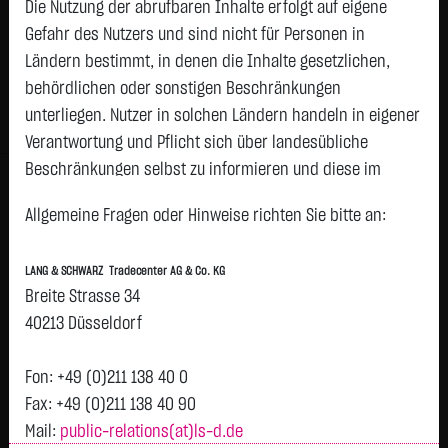
0,4000
€
-
0,00 %
Die Nutzung der abrufbaren Inhalte erfolgt auf eigene
05.08. 23:00
Gefahr des Nutzers und sind nicht für Personen in
Ländern bestimmt, in denen die Inhalte gesetzlichen,
Geld
Brief
behördlichen oder sonstigen Beschränkungen
0,3800
€
0,4200
€
unterliegen. Nutzer in solchen Ländern handeln in eigener
Stück:
8.000
Stück:
8.000
Verantwortung und Pflicht sich über landesübliche
Beschränkungen selbst zu informieren und diese im
Intraday
1 Monat
6 Monate
1 Jahr
3 Jahre
Alles
H
erforderlichen Umfang zu beachten. Namentlich
Allgemeine Fragen oder Hinweise richten Sie bitte an:
gekennzeichnete Beiträge geben die Meinung des
jeweiligen Autors und nicht immer die Meinung der LANG &
0,4
LANG & SCHWARZ Tradecenter AG & Co. KG
SCHWARZ Tradecenter AG & Co. KG wieder.
Vortag 0,400
Breite Strasse 34
Verfügbarkeit der Website:
40213 Düsseldorf
Die Lang & Schwarz TradeCenter AG & Co. KG wird sich
0,395
bemühen, den Dienst möglichst unterbrechungsfrei zum
Fon: +49 (0)211 138 40 0
Abruf anzubieten. Auch bei aller Sorgfalt können aber
Fax: +49 (0)211 138 40 90
Ausfallzeiten nicht ausgeschlossen werden. Die LANG &
Mail:
public-relations(at)ls-d.de
0,39