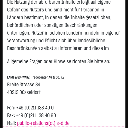
3,3200
€
+0,0100
+0,30 %
Die Nutzung der abrufbaren Inhalte erfolgt auf eigene
23:00:35
Gefahr des Nutzers und sind nicht für Personen in
Ländern bestimmt, in denen die Inhalte gesetzlichen,
Geld
Brief
behördlichen oder sonstigen Beschränkungen
3,3000
€
3,3400
€
unterliegen. Nutzer in solchen Ländern handeln in eigener
Stück:
30.000
Stück:
30.000
Verantwortung und Pflicht sich über landesübliche
Beschränkungen selbst zu informieren und diese im
Intraday
1 Monat
6 Monate
1 Jahr
3 Jahre
Alles
H
erforderlichen Umfang zu beachten. Namentlich
Allgemeine Fragen oder Hinweise richten Sie bitte an:
gekennzeichnete Beiträge geben die Meinung des
jeweiligen Autors und nicht immer die Meinung der LANG &
3,375
LANG & SCHWARZ Tradecenter AG & Co. KG
SCHWARZ Tradecenter AG & Co. KG wieder.
Breite Strasse 34
Verfügbarkeit der Website:
3,35
40213 Düsseldorf
Die Lang & Schwarz TradeCenter AG & Co. KG wird sich
bemühen, den Dienst möglichst unterbrechungsfrei zum
Fon: +49 (0)211 138 40 0
3,325
Abruf anzubieten. Auch bei aller Sorgfalt können aber
Fax: +49 (0)211 138 40 90
Ausfallzeiten nicht ausgeschlossen werden. Die LANG &
Mail:
public-relations(at)ls-d.de
Vortag 3,310