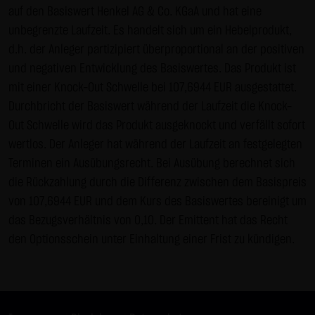
auf den Basiswert Henkel AG & Co. KGaA und hat eine
Gebrauch ist erlaubt; wobei es dem Benutzer der Webseite
unbegrenzte Laufzeit. Es handelt sich um ein Hebelprodukt,
obliegt dafür zu Sorge zu tragen, dass die Informationen
d.h. der Anleger partizipiert überproportional an der positiven
und Inhalte die er auf seine Systeme herunterlädt auf
und negativen Entwicklung des Basiswertes. Das Produkt ist
Viren und sonstige zerstörerische Eigenschaften hin
mit einer Knock-Out Schwelle bei 107,6944 EUR ausgestattet.
überprüft werden. Links zur Website der LANG & SCHWARZ
Durchbricht der Basiswert während der Laufzeit die Knock-
Tradecenter AG & Co. KG sind jederzeit willkommen und
Out Schwelle wird das Produkt ausgeknockt und verfällt sofort
bedürfen keiner Zustimmung durch die LANG & SCHWARZ
wertlos. Der Anleger hat während der Laufzeit an festgelegten
Tradecenter AG & Co. KG. Die Darstellung dieser Website in
Terminen ein Ausübungsrecht. Bei Ausübung berechnet sich
fremden Frames ist nur mit Erlaubnis zulässig.
die Rückzahlung durch die Differenz zwischen dem Basispreis
(3) Datenschutz
von 107,6944 EUR und dem Kurs des Basiswertes bereinigt um
Durch den Besuch der Website der LANG & SCHWARZ
das Bezugsverhältnis von 0,10. Der Emittent hat das Recht
Tradecenter AG & Co. KG können Informationen über den
den Optionsschein unter Einhaltung einer Frist zu kündigen.
Zugriff (Datum, Uhrzeit, betrachtete Seite u.a.) auf dem
Server gespeichert werden. Diese Daten gehören nicht zu
den personenbezogenen Daten, sondern sind
anonymisiert. Sie werden ausschließlich zu statistischen