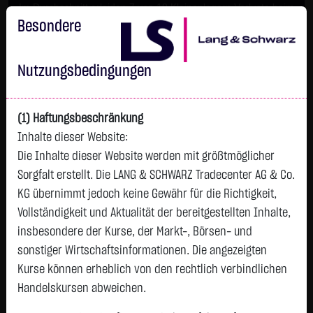
Im Durchschnitt erleiden 7 von 10 Kleinanlegern Verluste beim
Handel mit Turbo-Zertifikaten.
Besondere
Turbo-Zertifikate sind hoch risikoreiche Produkte und nicht für
langfristige Anlagestrategien geeignet.
Nutzungsbedingungen
(1) Haftungsbeschränkung
Inhalte dieser Website:
Die Inhalte dieser Website werden mit größtmöglicher
Sorgfalt erstellt. Die LANG & SCHWARZ Tradecenter AG & Co.
KG übernimmt jedoch keine Gewähr für die Richtigkeit,
Vollständigkeit und Aktualität der bereitgestellten Inhalte,
Watchlist
insbesondere der Kurse, der Markt-, Börsen- und
sonstiger Wirtschaftsinformationen. Die angezeigten
Endlos-Turbo-Zertifikat auf Henkel AG & Co.
Kurse können erheblich von den rechtlich verbindlichen
KGaA / Put
Handelskursen abweichen.
ISIN: DE000LX73T74 | WKN: LX73T7