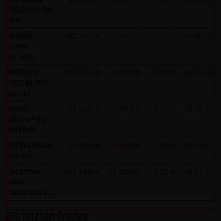
auszuwerten, um Reports über die Websiteaktivitäten
TECH.AG NA
zusammenzustellen und um weitere mit der
O.N.
Websitenutzung und der Internetnutzung verbundene
NVIDIA
192,1800 €
+1,4300 €
+0,75 %
15:45:13
Dienstleistungen gegenüber dem Websitebetreiber zu
CORP.
erbringenDie im Rahmen von Google Analytics von Ihrem
DL-,001
Browser übermittelte IP-Adresse wird nicht mit anderen
MICRON
767,0000 €
-4,0000 €
-0,52 %
15:45:09
Daten von Google zusammengeführt.
TECHN. INC.
DL-,10
Sie können die Speicherung der Cookies durch eine
RENK
51,4400 €
+0,2950 €
+0,58 %
15:45:08
entsprechende Einstellung Ihrer Browser-Software
GROUP AG
verhindern; wir weisen Sie jedoch darauf hin, dass Sie in
INH O.N.
diesem Fall gegebenenfalls nicht sämtliche Funktionen
DT.TELEKOM
28,8400 €
-0,3100 €
-1,06 %
15:44:52
dieser Website vollumfänglich werden nutzen können. Sie
AG NA
können darüber hinaus die Erfassung der durch das
SK HYNIX
899,0000 €
-31,0000 €
-3,33 %
15:44:32
GDR
Cookie erzeugten und auf Ihre Nutzung der Website
144A/REGS 1
bezogenen Daten (inkl. Ihrer IP-Adresse) an Google sowie
die Verarbeitung dieser Daten durch Google verhindern,
Die letzten Trades