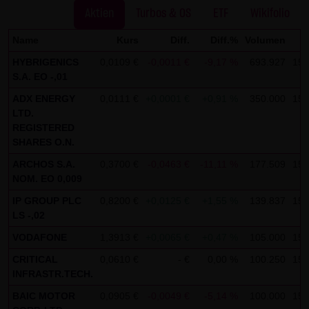
Gesundheit bleibt hiervon unberührt.
Aktien
Turbos & OS
ETF
Wikifolio
Name
Kurs
Diff.
Diff.%
Volumen
(2) Urheberrecht
Die auf dieser Website veröffentlichten Inhalte und Werke
HYBRIGENICS
0,0109 €
-0,0011 €
-9,17 %
693.927
15:
S.A. EO -,01
sind urheberrechtlich geschützt. Jede vom deutschen
Urheberrecht nicht zugelassene Verwertung bedarf der
ADX ENERGY
0,0111 €
+0,0001 €
+0,91 %
350.000
15:
LTD.
vorherigen schriftlichen Zustimmung des jeweiligen
REGISTERED
Autors oder Urhebers. Dies gilt insbesondere für
SHARES O.N.
Vervielfältigung, Bearbeitung, Übersetzung,
ARCHOS S.A.
0,3700 €
-0,0463 €
-11,11 %
177.509
15:
Einspeicherung, Verarbeitung bzw. Wiedergabe von
NOM. EO 0,009
Inhalten in Datenbanken oder anderen elektronischen
IP GROUP PLC
0,8200 €
+0,0125 €
+1,55 %
139.837
15:
Medien und Systemen. Inhalte und Beiträge Dritter sind
LS -,02
dabei als solche gekennzeichnet. Die unerlaubte
VODAFONE
1,3913 €
+0,0065 €
+0,47 %
105.000
15:
Vervielfältigung oder Weitergabe einzelner Inhalte oder
CRITICAL
0,0610 €
- €
0,00 %
100.250
15:
kompletter Seiten ist nicht gestattet und strafbar.
INFRASTR.TECH.
Lediglich die Herstellung von Kopien und Downloads für
BAIC MOTOR
0,0905 €
-0,0049 €
-5,14 %
100.000
15:
den persönlichen, privaten und nicht kommerziellen