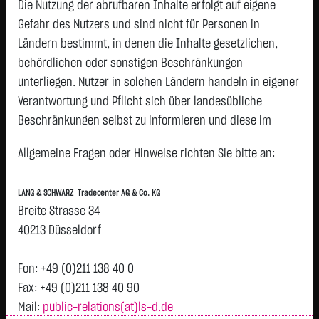
O.N.
Die Nutzung der abrufbaren Inhalte erfolgt auf eigene
SIEMENS AG NA
281,6500 €
+8,3750 €
+3,06 %
15
Gefahr des Nutzers und sind nicht für Personen in
Ländern bestimmt, in denen die Inhalte gesetzlichen,
SCOUT24 SE NA O.N.
74,2000 €
+2,2000 €
+3,06 %
15
behördlichen oder sonstigen Beschränkungen
SAP SE
176,4100 €
+4,1400 €
+2,40 %
15
unterliegen. Nutzer in solchen Ländern handeln in eigener
BAYER AG O.N.
50,4200 €
+1,1050 €
+2,24 %
15
Verantwortung und Pflicht sich über landesübliche
DT.TELEKOM AG NA
28,8400 €
-0,3100 €
-1,06 %
15
Beschränkungen selbst zu informieren und diese im
erforderlichen Umfang zu beachten. Namentlich
ZALANDO SE
24,9100 €
-0,3400 €
-1,35 %
15
Allgemeine Fragen oder Hinweise richten Sie bitte an:
gekennzeichnete Beiträge geben die Meinung des
BEIERSDORF AG O.N.
80,6500 €
-1,1100 €
-1,36 %
15
jeweiligen Autors und nicht immer die Meinung der LANG &
MUENCH.RUECKVERS.VNA
508,0000 €
-15,0000 €
-2,87 %
15
LANG & SCHWARZ Tradecenter AG & Co. KG
SCHWARZ Tradecenter AG & Co. KG wieder.
O.N.
Breite Strasse 34
DAIMLER TRUCK HLDG
46,4200 €
-1,6900 €
-3,51 %
15
Verfügbarkeit der Website:
40213 Düsseldorf
JGE NA
Die Lang & Schwarz TradeCenter AG & Co. KG wird sich
bemühen, den Dienst möglichst unterbrechungsfrei zum
Fon: +49 (0)211 138 40 0
zur DAX Liste
Abruf anzubieten. Auch bei aller Sorgfalt können aber
Fax: +49 (0)211 138 40 90
L&S Indikation
26.376,00
Ausfallzeiten nicht ausgeschlossen werden. Die LANG &
Mail:
public-relations(at)ls-d.de