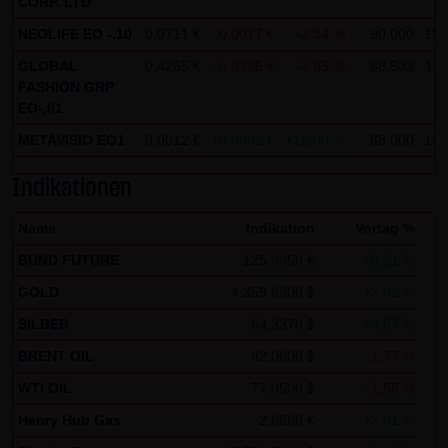
CORP. LTD
Gebrauch ist erlaubt; wobei es dem Benutzer der Webseite
NEOLIFE EO -,10
0,0711 €
-0,0017 €
-2,34 %
90.000
15:
obliegt dafür zu Sorge zu tragen, dass die Informationen
GLOBAL
0,4265 €
-0,0125 €
-2,85 %
88.503
15:
und Inhalte die er auf seine Systeme herunterlädt auf
FASHION GRP
Viren und sonstige zerstörerische Eigenschaften hin
EO-,01
überprüft werden. Links zur Website der LANG & SCHWARZ
METAVISIO EO1
0,0012 €
+0,0002 €
+15,00 %
88.000
15:
Tradecenter AG & Co. KG sind jederzeit willkommen und
bedürfen keiner Zustimmung durch die LANG & SCHWARZ
Indikationen
Tradecenter AG & Co. KG. Die Darstellung dieser Website in
Name
Indikation
Vortag %
fremden Frames ist nur mit Erlaubnis zulässig.
BUND FUTURE
125,0950 €
+0,21 %
(3) Datenschutz
GOLD
4.359,6900 $
+2,92 %
Durch den Besuch der Website der LANG & SCHWARZ
SILBER
64,3370 $
+4,57 %
Tradecenter AG & Co. KG können Informationen über den
BRENT OIL
82,0600 $
-1,77 %
Zugriff (Datum, Uhrzeit, betrachtete Seite u.a.) auf dem
Server gespeichert werden. Diese Daten gehören nicht zu
WTI OIL
77,0500 $
-1,55 %
den personenbezogenen Daten, sondern sind
Henry Hub Gas
2,6860 €
+2,01 %
anonymisiert. Sie werden ausschließlich zu statistischen