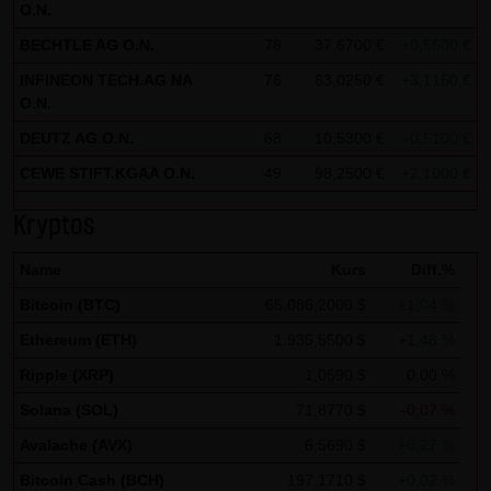
Kommunikation per E-Mail) Sicherheitslücken aufweisen
O.N.
und nicht lückenlos vor dem Zugriff durch Dritte geschützt
BECHTLE AG O.N.
78
37,6700 €
+0,5600 €
+
werden kann. Die Verwendung der Kontaktdaten der LANG
INFINEON TECH.AG NA
76
63,0250 €
+3,1150 €
+
& SCHWARZ Tradecenter AG & Co. KG - insbesondere der
O.N.
Telefon-/Faxnummern und E-Mailadressen - zur
DEUTZ AG O.N.
68
10,5300 €
+0,5100 €
+
gewerblichen Werbung ist ausdrücklich nicht erwünscht,
CEWE STIFT.KGAA O.N.
49
98,2500 €
+2,1000 €
+
es sei denn die LANG & SCHWARZ Tradecenter AG & Co. KG
hatte zuvor seine schriftliche Einwilligung erteilt oder es
Kryptos
besteht bereits ein geschäftlicher Kontakt. Die LANG &
SCHWARZ Tradecenter AG & Co. KG und alle auf dieser
Name
Kurs
Diff.%
Website genannten Personen widersprechen hiermit jeder
Bitcoin (BTC)
65.086,2000 $
+1,04 %
kommerziellen Verwendung und Weitergabe ihrer Daten.
Ethereum (ETH)
1.935,5500 $
+1,48 %
Ripple (XRP)
1,0590 $
0,00 %
Datenschutzerklärung für die Nutzung von Google
Analytics:
Solana (SOL)
71,8770 $
-0,07 %
Diese Website benutzt Google Analytics, einen
Avalache (AVX)
6,5690 $
+0,27 %
Webanalysedienst der Google Inc. („Google“). Google
Bitcoin Cash (BCH)
197,1710 $
+0,02 %