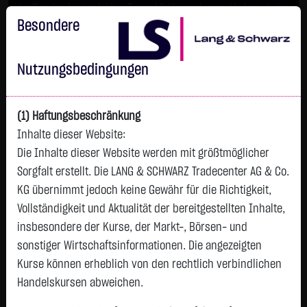
Im Durchschnitt erleiden 7 von 10 Kleinanlegern Verluste beim
Handel mit Turbo-Zertifikaten.
Besondere
Turbo-Zertifikate sind hoch risikoreiche Produkte und nicht für
langfristige Anlagestrategien geeignet.
Nutzungsbedingungen
(1) Haftungsbeschränkung
Inhalte dieser Website:
Die Inhalte dieser Website werden mit größtmöglicher
Sorgfalt erstellt. Die LANG & SCHWARZ Tradecenter AG & Co.
KG übernimmt jedoch keine Gewähr für die Richtigkeit,
Vollständigkeit und Aktualität der bereitgestellten Inhalte,
Tops & Flops
insbesondere der Kurse, der Markt-, Börsen- und
DAX
Europa
USA
Deutschland
Asien
sonstiger Wirtschaftsinformationen. Die angezeigten
Kurse können erheblich von den rechtlich verbindlichen
Name
Kurs
Diff.
Diff.%
Handelskursen abweichen.
INFINEON TECH.AG NA
63,0850 €
+3,1750 €
+5,30 %
15