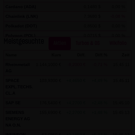
Analytics verwendet sog. „Cookies“, Textdateien, die auf
Cardano (ADA)
0,1480 $
0,00 %
Ihrem Computer gespeichert werden und die eine Analyse
Chainlink (LNK)
7,3680 $
-0,08 %
der Benutzung der Website durch Sie ermöglichen. Die
durch den Cookie erzeugten Informationen über Ihre
Polkadot (DOT)
0,8500 $
0,00 %
Benutzung dieser Website werden in der Regel an einen
Polygon (POL)
0,0715 $
0,00 %
Meistgesuchte
Server von Google in den USA übertragen und dort
Aktien
Turbos & OS
Wikifolio
Stellar Lumen (XLM)
0,1750 $
0,00 %
gespeichert.
Name
Kurs
Diff.
Diff.%
Zeit
Im Falle der Aktivierung der IP-Anonymisierung auf dieser
Rheinmetall
1.144,1000 €
-8,2000 €
-0,71 %
15:45:11
Webseite, wird Ihre IP-Adresse von Google jedoch
AG
innerhalb von Mitgliedstaaten der Europäischen Union
SPACE
103,9300 €
+4,4650 €
+4,49 %
15:45:11
EXPL.TECHS.
oder in anderen Vertragsstaaten des Abkommens über
CL.A
den Europäischen Wirtschaftsraum zuvor gekürzt. Nur in
SAP SE
176,5400 €
+4,2700 €
+2,48 %
15:45:10
Ausnahmefällen wird die volle IP-Adresse an einen Server
von Google in den USA übertragen und dort gekürzt. Im
SIEMENS
155,6900 €
+2,2700 €
+1,48 %
15:45:13
ENERGY AG
Auftrag des Betreibers dieser Website wird Google diese
NA O.N.
Informationen benutzen, um Ihre Nutzung der Website
INFINEON
63,0950 €
+3,1850 €
+5,32 %
15:45:12