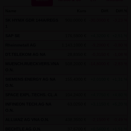
dieser externen Links ist für die LANG & SCHWARZ
Tradecenter AG & Co. KG ohne konkrete Hinweise auf
Name
Kurs
Diff.
Diff.%
Rechtsverstöße nicht zumutbar. Bei Kenntnis von
SK HYNIX GDR 144A/REGS
900,0000 €
-30,0000 €
-3,23 %
Rechtsverstößen werden jedoch derartige externe Links
1
unverzüglich gelöscht.
SAP SE
176,5900 €
+4,3200 €
+2,51 %
Rheinmetall AG
1.143,1000 €
-9,2000 €
-0,80 %
Kein Vertragsverhältnis:
Mit der Nutzung der Website der LANG & SCHWARZ
DT.TELEKOM AG NA
28,8350 €
-0,3150 €
-1,08 %
Tradecenter AG & Co. KG kommt keinerlei
MUENCH.RUECKVERS.VNA
508,2000 €
-14,8000 €
-2,83 %
O.N.
Vertragsverhältnis zwischen dem Nutzer und der LANG &
SCHWARZ Tradecenter AG & Co. KG zustande. Insofern
SIEMENS ENERGY AG NA
155,4300 €
+2,0100 €
+1,31 %
O.N.
ergeben sich auch keinerlei vertragliche oder
quasivertragliche Ansprüche gegen die LANG & SCHWARZ
SPACE EXPL.TECHS. CL.A
104,2400 €
+4,7750 €
+4,80 %
Tradecenter AG & Co. KG. Für den Fall, dass die Nutzung
INFINEON TECH.AG NA
63,0250 €
+3,1150 €
+5,20 %
der Website doch zu einem Vertragsverhältnis führen
O.N.
sollte, gilt rein vorsorglich nachfolgende
ALLIANZ AG VNA O.N.
438,3500 €
-2,1500 €
-0,49 %
Haftungsbeschränkung: Die LANG & SCHWARZ Tradecenter
BECHTLE AG O.N.
37,6700 €
+0,5600 €
+1,51 %