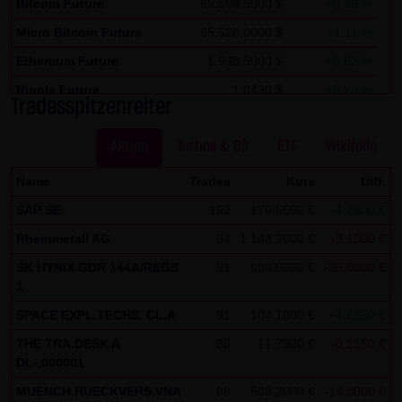
Bitcoin Future
65.508,5000 $
+0,19 %
Zwecken ausgewertet. Soweit auf der Website
Micro Bitcoin Future
65.526,0000 $
+1,11 %
personenbezogene Daten (beispielsweise Name, Anschrift
Ethereum Future
1.938,5000 $
+0,62 %
oder E-Mailadressen) erhoben werden, erfolgt dies,
soweit möglich, stets auf freiwilliger Basis. Eine
Ripple Future
1,0430 $
+0,29 %
Tradesspitzenreiter
Weitergabe an Dritte, zu kommerziellen oder
Solana Future
74,3450 $
+1,23 %
nichtkommerziellen Zwecken, findet nicht statt. Des
Aktien
Turbos & OS
ETF
Wikifolio
Weiteren können Daten auf dem Computer der
Name
Trades
Kurs
Diff.
Websitenutzer gespeichert werden. Diese Daten nennt
SAP SE
162
176,5500 €
+4,2800 €
+
man "Cookie", die dazu dienen, das Zugriffsverhalten der
Nutzer zu vereinfachen. Der Nutzer hat jedoch die
Rheinmetall AG
94
1.143,2000 €
-9,1000 €
Möglichkeit, diese Funktion innerhalb des jeweiligen
SK HYNIX GDR 144A/REGS
91
900,0000 €
-30,0000 €
Webbrowsers zu deaktivieren. In diesem Fall kann es
1
jedoch zu Einschränkungen der Bedienbarkeit unserer
SPACE EXPL.TECHS. CL.A
91
104,1000 €
+4,6350 €
+
Website kommen. Die LANG & SCHWARZ Tradecenter AG &
THE TRA.DESK A
90
11,7900 €
-0,2150 €
Co. KG weist ausdrücklich darauf hin, dass die
DL-,000001
Datenübertragung im Internet (z.B. bei der
MUENCH.RUECKVERS.VNA
88
508,2000 €
-14,8000 €