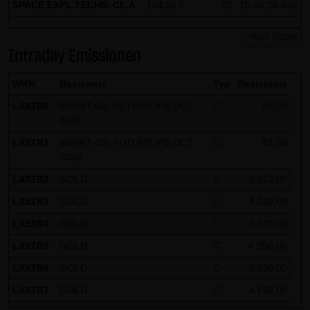
SPACE EXPL.TECHS. CL.A
104,26 €
20
15:45:28.436
Besucher identifizieren können. In den Cookies dieser
Seite werden folgende Informationen gespeichert:
mehr Trades
Intraday Emissionen
- Ein Hinweis, ob der Besucher bereits unseren
Besonderen Nutzungsbedingungen zugestimmt hat
WKN
Basiswert
Typ
Basispreis
- Alle Informationen zu der Watchlist des Besuchers
LX9ZR0
BRENT-OIL FUTURE IPE OCT
C
83,00
2026
LX9ZR1
BRENT-OIL FUTURE IPE OCT
C
81,00
2026
LX9ZR2
GOLD
C
4.210,00
LX9ZR3
GOLD
C
4.240,00
LX9ZR4
GOLD
C
4.270,00
LX9ZR5
GOLD
C
4.250,00
LX9ZR6
GOLD
C
4.230,00
LX9ZR7
GOLD
C
4.190,00