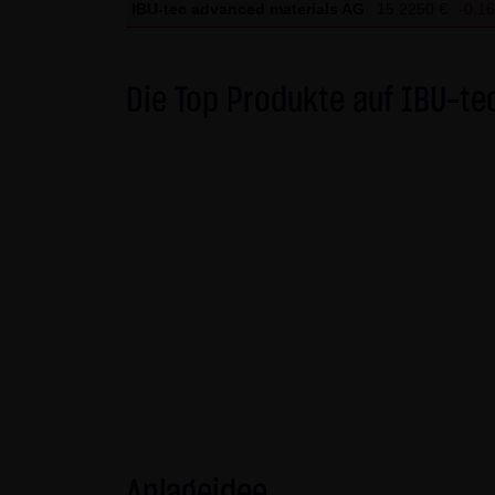
IBU-tec advanced materials AG
15,2250 €
-0,1
gekennzeichnet. Die unerlaubte
und strafbar. Lediglich die H
Gebrauch ist erlaubt; wobei es
Die Top Produkte auf IBU-te
die er auf seine Systeme herun
Website der LANG & SCHWARZ T
LANG & SCHWARZ Tradecenter AG 
(3) Datenschutz
Durch den Besuch der Website
Uhrzeit, betrachtete Seite u.
Daten, sondern sind anonymisi
personenbezogene Daten (beisp
stets auf freiwilliger Basis. E
Des Weiteren können Daten au
dazu dienen, das Zugriffsverha
des jeweiligen Webbrowsers zu
Anlageidee
Website kommen. Die LANG & S