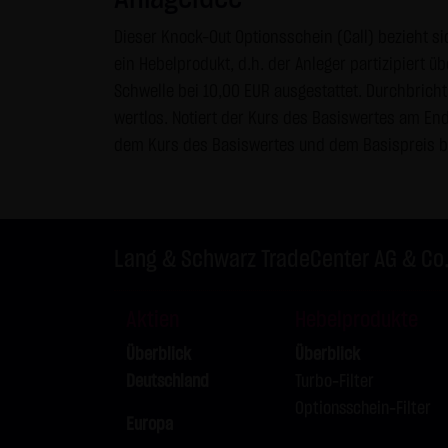
Internet (z.B. bei der Kommuni
Dieser Knock-Out Optionsschein (Call) bezieht si
geschützt werden kann. Die V
ein Hebelprodukt, d.h. der Anleger partizipiert 
Telefon-/Faxnummern und E-Mai
Schwelle bei 10,00 EUR ausgestattet. Durchbricht
& SCHWARZ Tradecenter AG & Co.
wertlos. Notiert der Kurs des Basiswertes am En
geschäftlicher Kontakt. Die L
dem Kurs des Basiswertes und dem Basispreis be
widersprechen hiermit jeder 
Datenschutzerklärung für die N
Diese Website benutzt Google 
Lang & Schwarz TradeCenter AG & Co
„Cookies“, Textdateien, die a
ermöglichen. Die durch den Co
Server von Google in den USA 
Aktien
Hebelprodukte
Im Falle der Aktivierung der 
Überblick
Überblick
Mitgliedstaaten der Europäis
Deutschland
Turbo-Filter
Wirtschaftsraum zuvor gekürzt
Optionsschein-Filter
Europa
übertragen und dort gekürzt. 