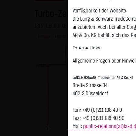
Verfügbarkeit der Website:
Turbo-Zertifikat auf IBU-tec
Die Lang & Schwarz TradeCente
ISIN: DE000LX8D6P7 | WKN: LX8D6P
anzubieten. Auch bei aller So
AG & Co. KG behält sich das Re
Intraday
1 Monat
6 Monate
1 Jahr
3 Jahre
Alles
H
Externe Links:
Diese Website enthält Verknüpf
Allgemeine Fragen oder Hinweis
jeweiligen Betreiber. Die LAN
Vortag 0,610
fremden Inhalte daraufhin übe
LANG & SCHWARZ Tradecenter AG & Co. KG
ersichtlich. Die LANG & SCHWAR
Breite Strasse 34
auf die Inhalte der verknüpft
40213 Düsseldorf
Tradecenter AG & Co. KG die hi
externen Links ist für die LA
Fon: +49 (0)211 138 40 0
zumutbar. Bei Kenntnis von Re
Fax: +49 (0)211 138 40 90
Mail:
public-relations(at)ls-d.
Kein Vertragsverhältnis:
T
Mit der Nutzung der Website d