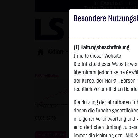
Im Durchschnitt er
Turbo-Zertifikate sind
Besondere Nutzungs
(1) Haftungsbeschränkung
Aktien
ETFs
Derivate
Fond
Inhalte dieser Website:
Die Inhalte dieser Website wer
übernimmt jedoch keine Gewähr 
L&S Indikation
26.364,00 Pkt
GOLD
der Kurse, der Markt-, Börsen
rechtlich verbindlichen Hand
Die Nutzung der abrufbaren Inh
Vortag 26.151,000
denen die Inhalte gesetzliche
Vortag 4.235,820
07.08. 22:59
+213,00 Pkt
+0,81 %
07.08. 22:59
+
in eigener Verantwortung und 
erforderlichen Umfang zu beac
Watchlist
immer die Meinung der LANG &