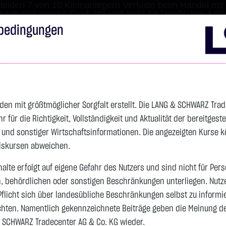
leiden 7 von 10 Kleinanlegern Verluste beim Handel mit 
 hoch risikoreiche Produkte und nicht für langfristige Anl
bedingungen
Impressum
Disclai
s
Anleihen
Zertifikate
wikifolio
Service
Wa
den mit größtmöglicher Sorgfalt erstellt. Die LANG & SCHWARZ Tra
für die Richtigkeit, Vollständigkeit und Aktualität der bereitgest
4.342,4000 $
SILBER
63,5855 $
BRENT OIL
- und sonstiger Wirtschaftsinformationen. Die angezeigten Kurse 
Vortag 83,535
elskursen abweichen.
alte erfolgt auf eigene Gefahr des Nutzers und sind nicht für Per
n, behördlichen oder sonstigen Beschränkungen unterliegen. Nutz
Vortag 61,525
106,5800 $
+2,52 %
07.08. 22:59
+2,0605 $
+3,35 %
07.08. 23:00
Pflicht sich über landesübliche Beschränkungen selbst zu informi
hten. Namentlich gekennzeichnete Beiträge geben die Meinung des
 SCHWARZ Tradecenter AG & Co. KG wieder.