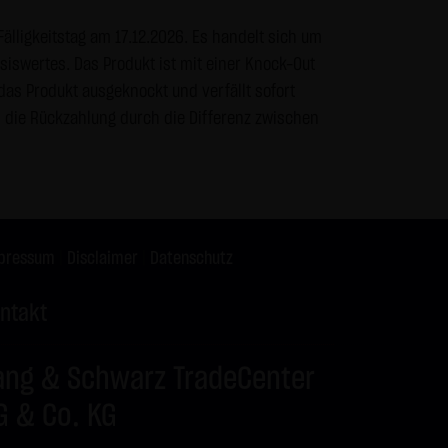
s vor dem Zugriff durch Dritte
älligkeitstag am 17.12.2026. Es handelt sich um
& Co. KG - insbesondere der
siswertes. Das Produkt ist mit einer Knock-Out
wünscht, es sei denn die LANG
das Produkt ausgeknockt und verfällt sofort
teht bereits ein
h die Rückzahlung durch die Differenz zwischen
te genannten Personen
gle Analytics verwendet sog.
enutzung der Website durch Sie
pressum
|
Disclaimer
|
Datenschutz
 werden in der Regel an einen
ntakt
Google jedoch innerhalb von
ang & Schwarz TradeCenter
 den Europäischen
 von Google in den USA
G & Co. KG
mationen benutzen, um Ihre