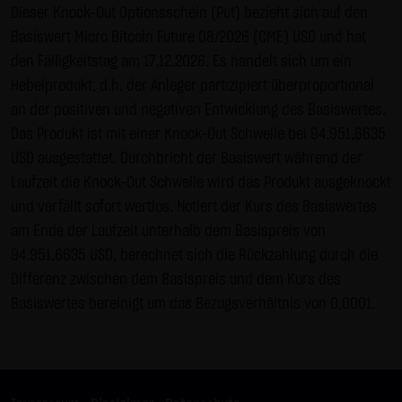
Dieser Knock-Out Optionsschein (Put) bezieht sich auf den
Gebrauch ist erlaubt; wobei es dem Benutzer der Webseite
Basiswert Micro Bitcoin Future 08/2026 (CME) USD und hat
obliegt dafür zu Sorge zu tragen, dass die Informationen
den Fälligkeitstag am 17.12.2026. Es handelt sich um ein
und Inhalte die er auf seine Systeme herunterlädt auf
Hebelprodukt, d.h. der Anleger partizipiert überproportional
Viren und sonstige zerstörerische Eigenschaften hin
an der positiven und negativen Entwicklung des Basiswertes.
überprüft werden. Links zur Website der LANG & SCHWARZ
Das Produkt ist mit einer Knock-Out Schwelle bei 94.951,6635
Tradecenter AG & Co. KG sind jederzeit willkommen und
USD ausgestattet. Durchbricht der Basiswert während der
bedürfen keiner Zustimmung durch die LANG & SCHWARZ
Laufzeit die Knock-Out Schwelle wird das Produkt ausgeknockt
Tradecenter AG & Co. KG. Die Darstellung dieser Website in
und verfällt sofort wertlos. Notiert der Kurs des Basiswertes
fremden Frames ist nur mit Erlaubnis zulässig.
am Ende der Laufzeit unterhalb dem Basispreis von
(3) Datenschutz
94.951,6635 USD, berechnet sich die Rückzahlung durch die
Durch den Besuch der Website der LANG & SCHWARZ
Differenz zwischen dem Basispreis und dem Kurs des
Tradecenter AG & Co. KG können Informationen über den
Basiswertes bereinigt um das Bezugsverhältnis von 0,0001.
Zugriff (Datum, Uhrzeit, betrachtete Seite u.a.) auf dem
Server gespeichert werden. Diese Daten gehören nicht zu
den personenbezogenen Daten, sondern sind
anonymisiert. Sie werden ausschließlich zu statistischen