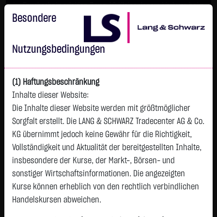
Im Durchschnitt erleiden 7 von 10 Kleinanlegern Verluste beim
Handel mit Turbo-Zertifikaten.
Besondere
Turbo-Zertifikate sind hoch risikoreiche Produkte und nicht für
langfristige Anlagestrategien geeignet.
Nutzungsbedingungen
(1) Haftungsbeschränkung
Inhalte dieser Website:
Die Inhalte dieser Website werden mit größtmöglicher
Sorgfalt erstellt. Die LANG & SCHWARZ Tradecenter AG & Co.
KG übernimmt jedoch keine Gewähr für die Richtigkeit,
Vollständigkeit und Aktualität der bereitgestellten Inhalte,
Watchlist
insbesondere der Kurse, der Markt-, Börsen- und
sonstiger Wirtschaftsinformationen. Die angezeigten
Turbo-Zertifikat auf Micro Bitcoin Future
Kurse können erheblich von den rechtlich verbindlichen
04/2026 (CME) USD / Put
Handelskursen abweichen.
ISIN: DE000LX8E517 | WKN: LX8E51