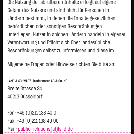
2,8450
€
-0,0350
-1,22 %
Die Nutzung der abrufbaren Inhalte erfolgt auf eigene
09:08:11
Gefahr des Nutzers und sind nicht für Personen in
Ländern bestimmt, in denen die Inhalte gesetzlichen,
Geld
Brief
behördlichen oder sonstigen Beschränkungen
2,8400
€
2,8500
€
unterliegen. Nutzer in solchen Ländern handeln in eigener
Stück:
400.000
Stück:
400.000
Verantwortung und Pflicht sich über landesübliche
Beschränkungen selbst zu informieren und diese im
Intraday
1 Monat
6 Monate
1 Jahr
3 Jahre
Alles
H
erforderlichen Umfang zu beachten. Namentlich
Vortag 2,880
Allgemeine Fragen oder Hinweise richten Sie bitte an:
gekennzeichnete Beiträge geben die Meinung des
jeweiligen Autors und nicht immer die Meinung der LANG &
2,87
LANG & SCHWARZ Tradecenter AG & Co. KG
SCHWARZ Tradecenter AG & Co. KG wieder.
Breite Strasse 34
Verfügbarkeit der Website:
40213 Düsseldorf
Die Lang & Schwarz TradeCenter AG & Co. KG wird sich
2,86
bemühen, den Dienst möglichst unterbrechungsfrei zum
Fon: +49 (0)211 138 40 0
Abruf anzubieten. Auch bei aller Sorgfalt können aber
Fax: +49 (0)211 138 40 90
Ausfallzeiten nicht ausgeschlossen werden. Die LANG &
Mail:
public-relations(at)ls-d.de
2,85