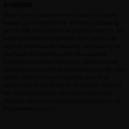
Anlageidee
Gebrauch ist erlaubt; wobei es dem Benutzer der Webseite
obliegt dafür zu Sorge zu tragen, dass die Informationen
Dieser Knock-Out Optionsschein (Put) bezieht sich auf den
und Inhalte die er auf seine Systeme herunterlädt auf
Basiswert Lynas Rare Earths Ltd. und hat den Fälligkeitstag
Viren und sonstige zerstörerische Eigenschaften hin
am 17.12.2026. Es handelt sich um ein Hebelprodukt, d.h. der
überprüft werden. Links zur Website der LANG & SCHWARZ
Anleger partizipiert überproportional an der positiven und
Tradecenter AG & Co. KG sind jederzeit willkommen und
negativen Entwicklung des Basiswertes. Das Produkt ist mit
bedürfen keiner Zustimmung durch die LANG & SCHWARZ
einer Knock-Out Schwelle bei 18,00 EUR ausgestattet.
Tradecenter AG & Co. KG. Die Darstellung dieser Website in
Durchbricht der Basiswert während der Laufzeit die Knock-
fremden Frames ist nur mit Erlaubnis zulässig.
Out Schwelle wird das Produkt ausgeknockt und verfällt sofort
wertlos. Notiert der Kurs des Basiswertes am Ende der
(3) Datenschutz
Laufzeit unterhalb dem Basispreis von 18,00 EUR, berechnet
Durch den Besuch der Website der LANG & SCHWARZ
sich die Rückzahlung durch die Differenz zwischen dem
Tradecenter AG & Co. KG können Informationen über den
Basispreis und dem Kurs des Basiswertes bereinigt um das
Zugriff (Datum, Uhrzeit, betrachtete Seite u.a.) auf dem
Bezugsverhältnis von 0,10.
Server gespeichert werden. Diese Daten gehören nicht zu
den personenbezogenen Daten, sondern sind
anonymisiert. Sie werden ausschließlich zu statistischen