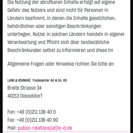
0,9150
€
-0,0350
-3,68 %
Die Nutzung der abrufbaren Inhalte erfolgt auf eigene
18:50:28
Gefahr des Nutzers und sind nicht für Personen in
Ländern bestimmt, in denen die Inhalte gesetzlichen,
Geld
Brief
behördlichen oder sonstigen Beschränkungen
0,9000
€
0,9300
€
unterliegen. Nutzer in solchen Ländern handeln in eigener
Stück:
10.000
Stück:
10.000
Verantwortung und Pflicht sich über landesübliche
Beschränkungen selbst zu informieren und diese im
Intraday
1 Monat
6 Monate
1 Jahr
3 Jahre
Alles
erforderlichen Umfang zu beachten. Namentlich
Vortag 0,950
Allgemeine Fragen oder Hinweise richten Sie bitte an:
gekennzeichnete Beiträge geben die Meinung des
jeweiligen Autors und nicht immer die Meinung der LANG &
0,94
LANG & SCHWARZ Tradecenter AG & Co. KG
SCHWARZ Tradecenter AG & Co. KG wieder.
Breite Strasse 34
Verfügbarkeit der Website:
40213 Düsseldorf
Die Lang & Schwarz TradeCenter AG & Co. KG wird sich
0,93
bemühen, den Dienst möglichst unterbrechungsfrei zum
Fon: +49 (0)211 138 40 0
Abruf anzubieten. Auch bei aller Sorgfalt können aber
Fax: +49 (0)211 138 40 90
H
Ausfallzeiten nicht ausgeschlossen werden. Die LANG &
Mail:
public-relations(at)ls-d.de
0,92