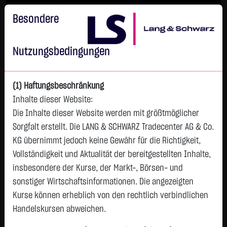
Im Durchschnitt erleiden 7 von 10 Kleinanlegern Verluste beim
Handel mit Turbo-Zertifikaten.
Besondere
Turbo-Zertifikate sind hoch risikoreiche Produkte und nicht für
langfristige Anlagestrategien geeignet.
Nutzungsbedingungen
(1) Haftungsbeschränkung
Inhalte dieser Website:
Die Inhalte dieser Website werden mit größtmöglicher
Sorgfalt erstellt. Die LANG & SCHWARZ Tradecenter AG & Co.
KG übernimmt jedoch keine Gewähr für die Richtigkeit,
Vollständigkeit und Aktualität der bereitgestellten Inhalte,
Watchlist
insbesondere der Kurse, der Markt-, Börsen- und
sonstiger Wirtschaftsinformationen. Die angezeigten
Turbo-Zertifikat auf Lynas Rare Earths Ltd. /
Kurse können erheblich von den rechtlich verbindlichen
Put
Handelskursen abweichen.
ISIN: DE000LX8KJV6 | WKN: LX8KJV