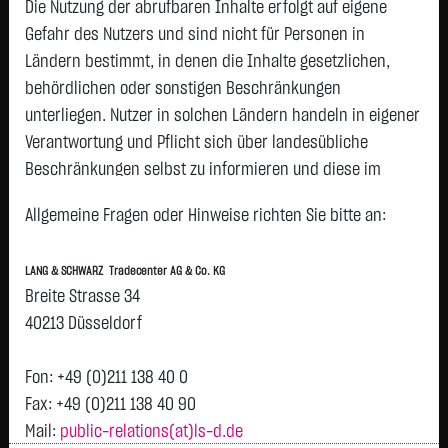
1,0800
€
-
0,00 %
Die Nutzung der abrufbaren Inhalte erfolgt auf eigene
05.08. 23:00
Gefahr des Nutzers und sind nicht für Personen in
Ländern bestimmt, in denen die Inhalte gesetzlichen,
Geld
Brief
behördlichen oder sonstigen Beschränkungen
1,0600
€
1,1000
€
unterliegen. Nutzer in solchen Ländern handeln in eigener
Stück:
3.000
Stück:
3.000
Verantwortung und Pflicht sich über landesübliche
Beschränkungen selbst zu informieren und diese im
Intraday
1 Monat
6 Monate
1 Jahr
3 Jahre
Alles
H
erforderlichen Umfang zu beachten. Namentlich
Allgemeine Fragen oder Hinweise richten Sie bitte an:
gekennzeichnete Beiträge geben die Meinung des
1,09
jeweiligen Autors und nicht immer die Meinung der LANG &
LANG & SCHWARZ Tradecenter AG & Co. KG
SCHWARZ Tradecenter AG & Co. KG wieder.
1,085
Breite Strasse 34
Verfügbarkeit der Website:
40213 Düsseldorf
1,08
Vortag 1,080
Die Lang & Schwarz TradeCenter AG & Co. KG wird sich
bemühen, den Dienst möglichst unterbrechungsfrei zum
Fon: +49 (0)211 138 40 0
1,075
Abruf anzubieten. Auch bei aller Sorgfalt können aber
Fax: +49 (0)211 138 40 90
1,07
Ausfallzeiten nicht ausgeschlossen werden. Die LANG &
Mail:
public-relations(at)ls-d.de