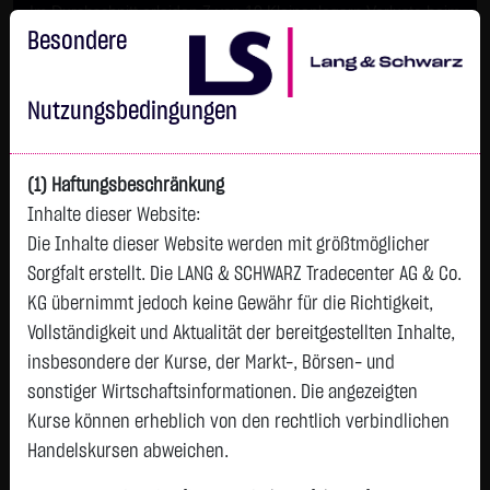
Im Durchschnitt erleiden 7 von 10 Kleinanlegern Verluste beim
Handel mit Turbo-Zertifikaten.
Besondere
Turbo-Zertifikate sind hoch risikoreiche Produkte und nicht für
langfristige Anlagestrategien geeignet.
Nutzungsbedingungen
(1) Haftungsbeschränkung
Inhalte dieser Website:
Die Inhalte dieser Website werden mit größtmöglicher
Sorgfalt erstellt. Die LANG & SCHWARZ Tradecenter AG & Co.
KG übernimmt jedoch keine Gewähr für die Richtigkeit,
Vollständigkeit und Aktualität der bereitgestellten Inhalte,
Watchlist
insbesondere der Kurse, der Markt-, Börsen- und
sonstiger Wirtschaftsinformationen. Die angezeigten
Turbo-Zertifikat auf Borussia Dortmund GmbH
Kurse können erheblich von den rechtlich verbindlichen
& Co. KGaA / Call
Handelskursen abweichen.
ISIN: DE000LX8LG54 | WKN: LX8LG5