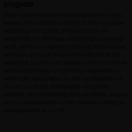
Anlageidee
Gebrauch ist erlaubt; wobei es dem Benutzer der Webseite
obliegt dafür zu Sorge zu tragen, dass die Informationen
Dieser Knock-Out Optionsschein (Call) bezieht sich auf den
und Inhalte die er auf seine Systeme herunterlädt auf
Basiswert Borussia Dortmund GmbH & Co. KGaA und hat den
Viren und sonstige zerstörerische Eigenschaften hin
Fälligkeitstag am 17.12.2026. Es handelt sich um ein
überprüft werden. Links zur Website der LANG & SCHWARZ
Hebelprodukt, d.h. der Anleger partizipiert überproportional
Tradecenter AG & Co. KG sind jederzeit willkommen und
an der positiven und negativen Entwicklung des Basiswertes.
bedürfen keiner Zustimmung durch die LANG & SCHWARZ
Das Produkt ist mit einer Knock-Out Schwelle bei 2,00 EUR
Tradecenter AG & Co. KG. Die Darstellung dieser Website in
ausgestattet. Durchbricht der Basiswert während der Laufzeit
fremden Frames ist nur mit Erlaubnis zulässig.
die Knock-Out Schwelle wird das Produkt ausgeknockt und
verfällt sofort wertlos. Notiert der Kurs des Basiswertes am
(3) Datenschutz
Ende der Laufzeit über dem Basispreis von 2,00 EUR,
Durch den Besuch der Website der LANG & SCHWARZ
berechnet sich die Rückzahlung durch die Differenz zwischen
Tradecenter AG & Co. KG können Informationen über den
dem Kurs des Basiswertes und dem Basispreis bereinigt um
Zugriff (Datum, Uhrzeit, betrachtete Seite u.a.) auf dem
das Bezugsverhältnis von 1,00.
Server gespeichert werden. Diese Daten gehören nicht zu
den personenbezogenen Daten, sondern sind
anonymisiert. Sie werden ausschließlich zu statistischen